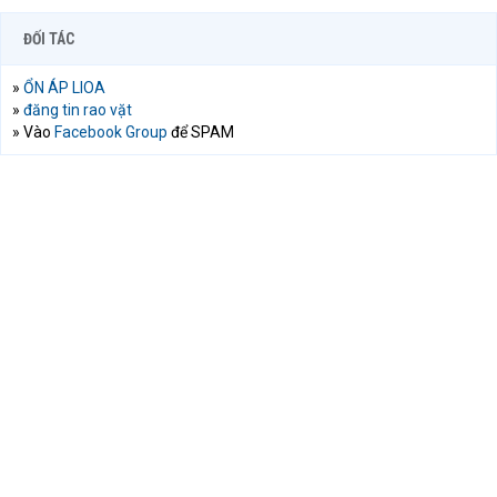
ĐỐI TÁC
»
ỔN ÁP LIOA
»
đăng tin rao vặt
» Vào
Facebook Group
để SPAM