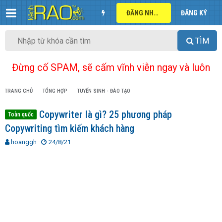
ĐĂNG NHẬP
ĐĂNG KÝ
TÌM
Đừng cố SPAM, sẽ cấm vĩnh viễn ngay và luôn
TRANG CHỦ
TỔNG HỢP
TUYỂN SINH - ĐÀO TẠO
Copywriter là gì? 25 phương pháp
Toàn quốc
Copywriting tìm kiếm khách hàng
T
N
hoanggh
24/8/21
h
g
r
à
e
y
a
g
d
ử
s
i
t
a
r