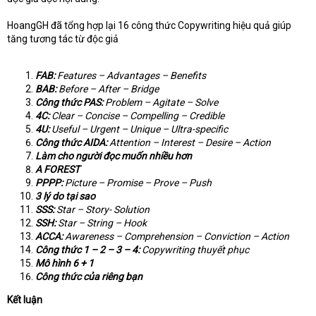
HoangGH đã tổng hợp lại 16 công thức Copywriting hiệu quả giúp
tăng tương tác từ độc giả
FAB:
Features – Advantages – Benefits
BAB:
Before – After – Bridge
Công thức PAS:
Problem – Agitate – Solve
4C:
Clear – Concise – Compelling – Credible
4U:
Useful – Urgent – Unique – Ultra-specific
Công thức AIDA:
Attention – Interest – Desire – Action
Làm cho người đọc muốn nhiều hơn
A FOREST
PPPP:
Picture – Promise – Prove – Push
3 lý do tại sao
SSS:
Star – Story- Solution
SSH:
Star – String – Hook
ACCA:
Awareness – Comprehension – Conviction – Action
Công thức 1 – 2 – 3 – 4:
Copywriting thuyết phục
Mô hình 6 + 1
Công thức của riêng bạn
Kết luận