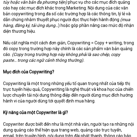
túy hoặc văn bản đa phương tiện)
phục vụ cho các mục đích quảng
cáo hay các mục đích khác trong Marketing. Nội dung của các văn
bản copywriting trong đa số các trường hợp là các thông tin, lý lẻ và
dẫn chứng nhằm thuyết phục người đọc thực hiện hành động
(mua
hàng, đăng ký, tải ứng dụng…
) hoặc góp phần nâng cao mức độ nhận
diện thương hiệu.
Nếu cắt nghĩa một cách đơn giản, Copywriting = Copy + writing, trong
đó copy trong trường hợp này chính là các sản phẩm văn bản quảng
cáo.
(Copy trong trường hợp này không phải là sao chép, copy
paste… trong các ngữ cảnh thông thường).
Mục đích của Copywriting?
Copywriting là một trong những yếu tố quan trọng nhất của tiếp thị
trực tuyến hiệu quả, Copywriting là nghệ thuật và khoa học của chiến
lược chuyển tải nội dung thông điệp đến người dùng mục đích hướng
hành vi của người dùng tới quyết định mua hàng.
Kỹ năng của một Copywriter là gì?
Copywriter được biết đến như là một nhà văn, người tạo ra những nội
dung quảng cáo thể hiện qua trang web, quảng cáo trực tuyến,
email, trên truyền hình, nội dung trên đài phát thanh, thông cáo báo