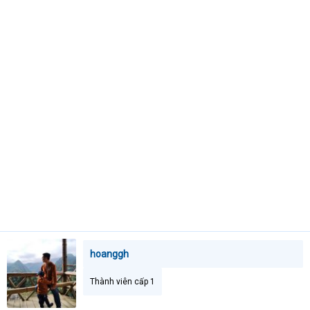
t
e
r
hoanggh
Thành viên cấp 1