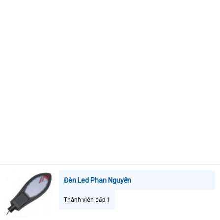
t
e
r
Đèn Led Phan Nguyễn
Thành viên cấp 1