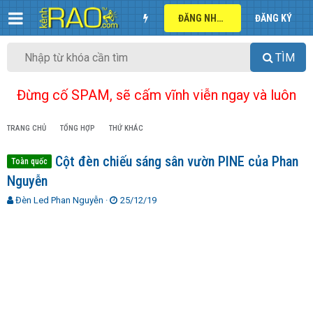
ĐĂNG NHẬP
ĐĂNG KÝ
TÌM
Đừng cố SPAM, sẽ cấm vĩnh viễn ngay và luôn
TRANG CHỦ
TỔNG HỢP
THỨ KHÁC
Cột đèn chiếu sáng sân vườn PINE của Phan
Toàn quốc
Nguyễn
T
N
Đèn Led Phan Nguyễn
25/12/19
h
g
r
à
e
y
a
g
d
ử
s
i
t
a
r