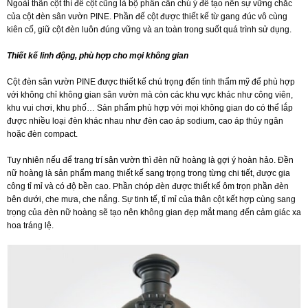
Ngoài thân cột thì đế cột cũng là bộ phần cần chú ý để tạo nên sự vững chắc
của cột đèn sân vườn PINE. Phần đế cột được thiết kế từ gang đúc vô cùng
kiên cố, giữ cột đèn luôn đúng vững và an toàn trong suốt quá trình sử dụng.
Thiết kế linh động, phù hợp cho mọi không gian
Cột đèn sân vườn PINE được thiết kế chú trọng đến tính thẩm mỹ để phù hợp
với không chỉ không gian sân vườn mà còn các khu vực khác như công viên,
khu vui chơi, khu phố… Sản phẩm phù hợp với mọi không gian do có thể lắp
được nhiều loại đèn khác nhau như đèn cao áp sodium, cao áp thủy ngân
hoặc đèn compact.
Tuy nhiên nếu để trang trí sân vườn thì đèn nữ hoàng là gợi ý hoàn hảo. Đền
nữ hoàng là sản phẩm mang thiết kế sang trọng trong từng chi tiết, được gia
công tỉ mỉ và có độ bền cao. Phần chóp đèn được thiết kế ôm trọn phần đèn
bên dưới, che mưa, che nắng. Sự tinh tế, tỉ mỉ của thân cột kết hợp cùng sang
trọng của đèn nữ hoàng sẽ tạo nên không gian đẹp mắt mang đến cảm giác xa
hoa tráng lệ.