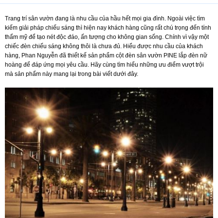
Trang trí sân vườn đang là nhu cầu của hầu hết mọi gia đình. Ngoài việc tìm
kiếm giải pháp chiếu sáng thì hiện nay khách hàng cũng rất chú trọng đến tính
thẩm mỹ để tạo nét độc đáo, ấn tượng cho không gian sống. Chính vì vậy một
chiếc đèn chiếu sáng không thôi là chưa đủ. Hiểu được nhu cầu của khách
hàng, Phan Nguyễn đã thiết kế sản phẩm cột đèn sân vườn PINE lắp đèn nữ
hoàng để đáp ứng mọi yêu cầu. Hãy cùng tìm hiểu những ưu điểm vượt trội
mà sản phẩm này mang lại trong bài viết dưới đây.