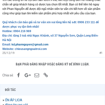
chắn sẽ giúp khách hàng có được lựa chọn tốt nhất. Bạn có thể liên hệ ngay
với Phan Nguyễn để được đội ngũ nhân viên tư vấn chi tiết hơn về sản phẩm
cũng như giúp bạn tìm kiếm sản phẩm phù hợp nhất với yêu cầu của bạn.
Quý khách cần báo giá và tư vấn xin vui lòng liên hệ sđt: 0906 233 111 để
được phục vụ tận tình nhất!
Hotline: 0904 216 969
Địa chỉ: tầng 3 toà nhà Ngọc Khánh, số 37 Nguyễn Sơn, Quận Long Biên-
Hà Nội
Email:
kd.phannguyen@gmail.com
Website: chieusangngoaitroi.com
25/12/19
#1
BẠN PHẢI ĐĂNG NHẬP HOẶC ĐĂNG KÝ ĐỂ BÌNH LUẬN.
Facebook
Google+
Email
Link
Chia sẻ:
ĐỐI TÁC
»
ỔN ÁP LIOA
»
đăng tin rao vặt