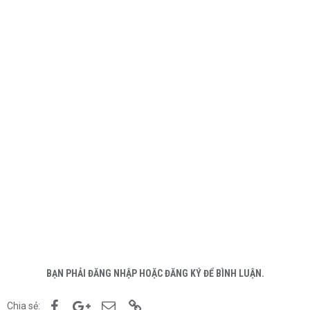
BẠN PHẢI ĐĂNG NHẬP HOẶC ĐĂNG KÝ ĐỂ BÌNH LUẬN.
Facebook
Google+
Email
Link
Chia sẻ: