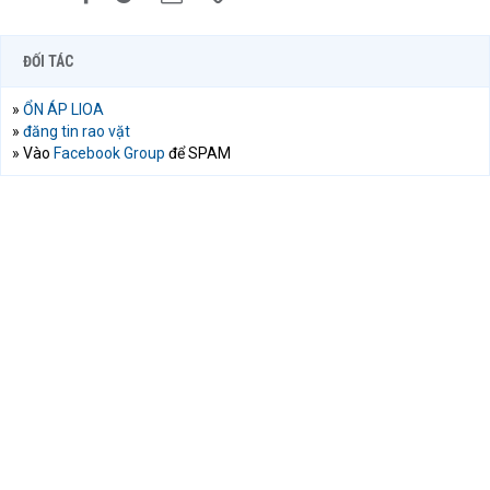
ĐỐI TÁC
»
ỔN ÁP LIOA
»
đăng tin rao vặt
» Vào
Facebook Group
để SPAM