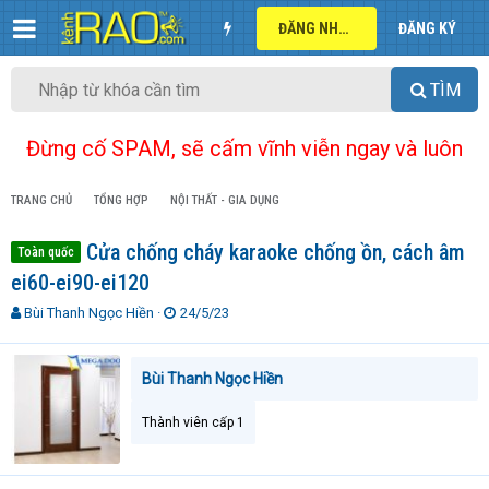
ĐĂNG NHẬP
ĐĂNG KÝ
TÌM
Đừng cố SPAM, sẽ cấm vĩnh viễn ngay và luôn
TRANG CHỦ
TỔNG HỢP
NỘI THẤT - GIA DỤNG
Cửa chống cháy karaoke chống ồn, cách âm
Toàn quốc
ei60-ei90-ei120
T
N
Bùi Thanh Ngọc Hiền
24/5/23
h
g
r
à
e
y
Bùi Thanh Ngọc Hiền
a
g
d
ử
Thành viên cấp 1
s
i
t
a
r