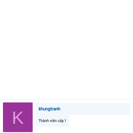
t
e
r
khungtranh
K
Thành viên cấp 1