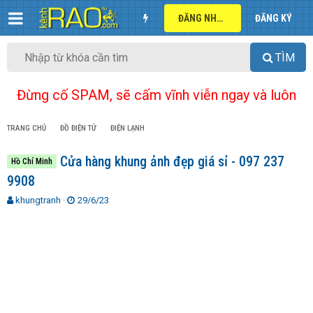
ĐĂNG NHẬP
ĐĂNG KÝ
TÌM
Đừng cố SPAM, sẽ cấm vĩnh viễn ngay và luôn
TRANG CHỦ
ĐỒ ĐIỆN TỬ
ĐIỆN LẠNH
Cửa hàng khung ảnh đẹp giá sỉ - 097 237
Hồ Chí Minh
9908
T
N
khungtranh
29/6/23
h
g
r
à
e
y
a
g
d
ử
s
i
t
a
r