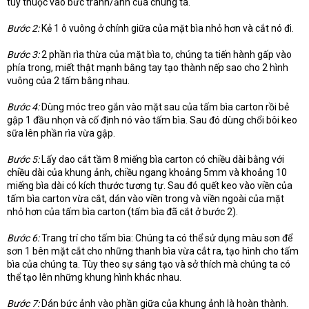
tùy thuộc vào bức tranh/ảnh của chúng ta.
Bước 2:
Kẻ 1 ô vuông ở chính giữa của mặt bìa nhỏ hơn và cắt nó đi.
Bước 3:
2 phần rìa thừa của mặt bìa to, chúng ta tiến hành gấp vào
phía trong, miết thật mạnh bằng tay tạo thành nếp sao cho 2 hình
vuông của 2 tấm bằng nhau.
Bước 4:
Dùng móc treo gắn vào mặt sau của tấm bìa carton rồi bẻ
gập 1 đầu nhọn và cố định nó vào tấm bìa. Sau đó dùng chổi bôi keo
sữa lên phần rìa vừa gập.
Bước 5:
Lấy dao cắt tầm 8 miếng bìa carton có chiều dài bằng với
chiều dài của khung ảnh, chiều ngang khoảng 5mm và khoảng 10
miếng bìa dài có kích thước tương tự. Sau đó quết keo vào viền của
tấm bìa carton vừa cắt, dán vào viền trong và viền ngoài của mặt
nhỏ hơn của tấm bìa carton (tấm bìa đã cắt ở bước 2).
Bước 6:
Trang trí cho tấm bìa: Chúng ta có thể sử dụng màu sơn để
sơn 1 bên mặt cắt cho những thanh bìa vừa cắt ra, tạo hình cho tấm
bìa của chúng ta. Tùy theo sự sáng tạo và sở thích mà chúng ta có
thể tạo lên những khung hình khác nhau.
Bước 7:
Dán bức ảnh vào phần giữa của khung ảnh là hoàn thành.