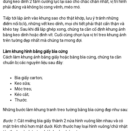
dùng keo dính 2 tấm cường lực lại sao cho chắc chắn nhất, vị trí hình
phải đúng và không bị cong vênh, méo mó.
Tiếp tới lắp ảnh vào khung sao cho thật khớp, lưu ý tránh những
điểm nối bị lộ, những vết keo dính, mọi chi tiết phải thật cẩn thận và
khéo tay. Sau khi đã lắp ghép xong, chúng ta cần cố định khung ảnh
bằng keo dính hoặc đinh vít. Cuối cùng chọn lựa vị trí treo khung ảnh
trên tường đẹp nhất mà chúng ta mong đợi.
Làm khung hình bằng giấy bìa cứng
Cách làm khung ảnh bằng giấy hoặc bằng bìa cứng, chúng ta cần
chuẩn bị các nguyên liệu sau đây:
Bìa giấy carton;
Keo sữa;
Móc treo;
Kéo cắt;
Thước.
Những bước làm khung tranh treo tường bằng bìa cứng đẹp như sau:
Bước 1:
Cắt miếng bìa giấy thành 2 nửa hình vuông liền nhau và có
mặt trên nhỏ hơn mặt dưới. Kích thước hay loại hình vuông/chữ nhật