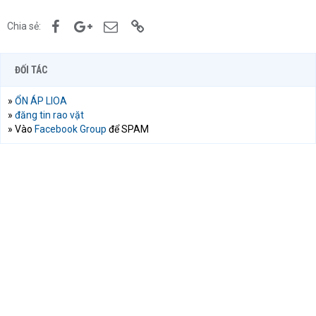
Facebook
Google+
Email
Link
Chia sẻ:
ĐỐI TÁC
»
ỔN ÁP LIOA
»
đăng tin rao vặt
» Vào
Facebook Group
để SPAM