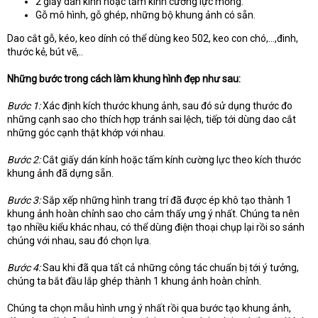
2 giấy dán kính hoặc tấm kính cường lực mỏng.
Gỗ mô hình, gỗ ghép, những bộ khung ảnh có sẵn.
Dao cắt gỗ, kéo, keo dính có thể dùng keo 502, keo con chó,…,đinh,
thước kẻ, bút vẽ,..
Những bước trong cách làm khung hình đẹp như sau:
Bước 1:
Xác định kích thước khung ảnh, sau đó sử dụng thước đo
những cạnh sao cho thích hợp tránh sai lệch, tiếp tới dùng dao cắt
những góc cạnh thật khớp với nhau.
Bước 2:
Cắt giấy dán kính hoặc tấm kính cường lực theo kích thước
khung ảnh đã dựng sẵn.
Bước 3:
Sắp xếp những hình trang trí đã được ép khô tạo thành 1
khung ảnh hoàn chỉnh sao cho cảm thấy ưng ý nhất. Chúng ta nên
tạo nhiều kiểu khác nhau, có thể dùng điện thoại chụp lại rồi so sánh
chúng với nhau, sau đó chọn lựa.
Bước 4:
Sau khi đã qua tất cả những công tác chuẩn bị tới ý tưởng,
chúng ta bắt đầu lắp ghép thành 1 khung ảnh hoàn chỉnh.
Chúng ta chọn mẫu hình ưng ý nhất rồi qua bước tạo khung ảnh,