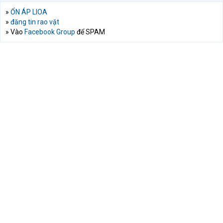
»
ỔN ÁP LIOA
»
đăng tin rao vặt
» Vào
Facebook Group
để SPAM