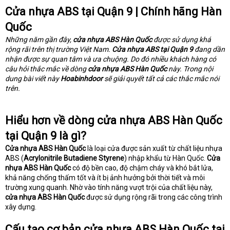
Cửa nhựa ABS tại Quận 9 | Chính hãng Hàn
t
e
Quốc
r
Những năm gần đây,
cửa nhựa ABS Hàn Quốc
được sử dụng khá
rộng rãi trên thị trường Việt Nam.
Cửa nhựa ABS tại Quận 9
đang dần
nhận được sự quan tâm và ưa chuộng. Do đó nhiều khách hàng có
câu hỏi thắc mắc về dòng
cửa nhựa ABS Hàn Quốc
này. Trong nội
dung bài viết này
Hoabinhdoor
sẽ giải quyết tất cả các thắc mắc nói
trên.
Hiểu hơn về dòng cửa nhựa ABS Hàn Quốc
tại Quận 9 là gì?
Cửa nhựa ABS Hàn Quốc
là loại cửa được sản xuất từ chất liệu nhựa
ABS (
Acrylonitrile Butadiene Styrene
) nhập khẩu từ Hàn Quốc.
Cửa
nhựa ABS Hàn Quốc
có độ bền cao, độ chậm cháy và khó bắt lửa,
khả năng chống thấm tốt và ít bị ảnh hưởng bởi thời tiết và môi
trường xung quanh. Nhờ vào tính năng vượt trội của chất liệu này,
cửa nhựa ABS Hàn Quốc
được sử dụng rộng rãi trong các công trình
xây dựng.
Cấu tạo cơ bản cửa nhựa ABS Hàn Quốc tại