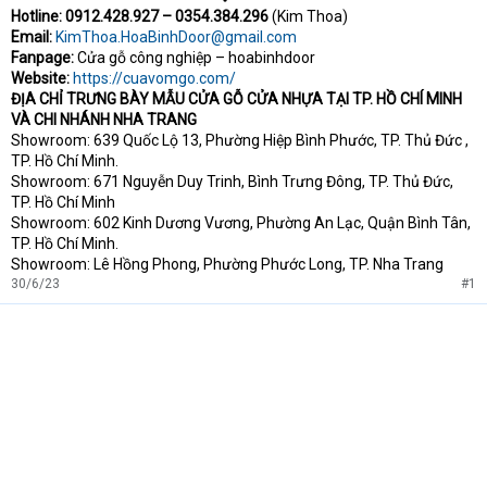
Hotline: 0912.428.927 – 0354.384.296
(Kim Thoa)
Email:
KimThoa.HoaBinhDoor@gmail.com
Fanpage:
Cửa gỗ công nghiệp – hoabinhdoor
Website:
https://cuavomgo.com/
ĐỊA CHỈ TRƯNG BÀY MẪU CỬA GỖ CỬA NHỰA TẠI TP. HỒ CHÍ MINH
VÀ CHI NHÁNH NHA TRANG
Showroom: 639 Quốc Lộ 13, Phường Hiệp Bình Phước, TP. Thủ Đức ,
TP. Hồ Chí Minh.
Showroom: 671 Nguyễn Duy Trinh, Bình Trưng Đông, TP. Thủ Đức,
TP. Hồ Chí Minh
Showroom: 602 Kinh Dương Vương, Phường An Lạc, Quận Bình Tân,
TP. Hồ Chí Minh.
Showroom: Lê Hồng Phong, Phường Phước Long, TP. Nha Trang
30/6/23
#1