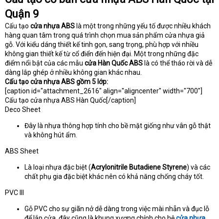
Quận 9
Cấu tạo
cửa nhựa ABS
là một trong những yếu tố được nhiều khách
hàng quan tâm trong quá trình chọn mua sản phẩm cửa nhựa giả
gỗ. Với kiểu dáng thiết kế tinh gọn, sang trọng, phù hợp với nhiều
không gian thiết kế từ cổ điển đến hiện đại. Một trong những đặc
điểm nổi bật của các mẫu
cửa Hàn Quốc ABS
là có thể tháo rời và dễ
dàng lắp ghép ở nhiều không gian khác nhau.
Cấu tạo cửa nhựa ABS gồm 5 lớp:
[caption id="attachment_2616" align="aligncenter" width="700"]
Cấu tạo cửa nhựa ABS Hàn Quốc[/caption]
Deco Sheet
Đây là nhựa thông hợp tính cho bề mặt giống như vân gỗ thật
và không hút ẩm.
ABS Sheet
Là loại nhựa đặc biệt (
Acrylonitrile Butadiene Styrene
) và các
chất phụ gia đặc biệt khác nên có khả năng chống cháy tốt.
PVC III
Gỗ PVC cho sự giãn nở dễ dàng trong việc mài nhẵn và đục lỗ
để lắp cửa, đây cũng là khung xương chính cho hệ
cửa nhựa