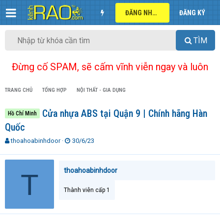
ĐĂNG NHẬP
ĐĂNG KÝ
TÌM
Đừng cố SPAM, sẽ cấm vĩnh viễn ngay và luôn
TRANG CHỦ
TỔNG HỢP
NỘI THẤT - GIA DỤNG
Cửa nhựa ABS tại Quận 9 | Chính hãng Hàn
Hồ Chí Minh
Quốc
T
N
thoahoabinhdoor
30/6/23
h
g
r
à
e
y
thoahoabinhdoor
T
a
g
d
ử
Thành viên cấp 1
s
i
t
a
r