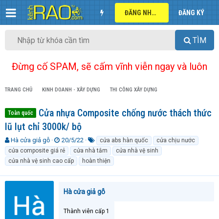
ĐĂNG NHẬP
ĐĂNG KÝ
TÌM
Đừng cố SPAM, sẽ cấm vĩnh viễn ngay và luôn
TRANG CHỦ
KINH DOANH - XÂY DỰNG
THI CÔNG XÂY DỰNG
Cửa nhựa Composite chống nước thách thức
Toàn quốc
lũ lụt chỉ 3000k/ bộ
T
N
T
Hà cửa giả gỗ
20/5/22
cửa abs hàn quốc
cửa chịu nước
h
g
ừ
cửa composite giá rẻ
cửa nhà tắm
cửa nhà vệ sinh
r
à
k
cửa nhà vệ sinh cao cấp
hoàn thiện
e
y
h
a
g
ó
d
ử
a
Hà cửa giả gỗ
s
i
t
a
Thành viên cấp 1
r