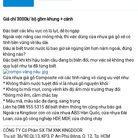
t
e
r
Giá chỉ 3000k/ bộ gồm khung + cánh
Đặc biệt các khu vực có lũ lụt, dễ bị ngập.
Ngoài việc nâng cao móng nhà, thì việc dùng cửa nhựa giả gỗ sẽ có
tính bền vững về lâu dài.
Đâu ai biết trước nước lũ bao giờ sẽ ngừng lớn hơn năm ngoái, đúng
không nào?
Đặc biệt khi khí hậu toàn cầu đang bị biến đổi, mọi việc sẽ không theo
quy luật như ta đã từng biết.
Cửa nhựa giả gỗ Composite với các tính năng vô cùng ưu việt như:
* Không thấm nước tuyệt đối vì là nhựa gỗ nguyên khối
* Không bị mối mọt, cong vênh khi độ ẩm môi trường thay đổi
*Đóng mở êm, cầm chắc tay
* Mẫu mã, màu sắc đa dạng, sang trọng
Liên hệ 088.955.5315 để biết thêm thông tin cũng như báo giá
Ngoài ra Kingdoor còn có cửa nhựa ABS Hàn Quốc, cửa nhựa Đài
Loan, cửa gỗ công nghiệp HDF, MDF, cửa chống cháy
..............................................................
CÔNG TY Cổ Phần SX TM XNK KINGDOOR
Trụ sở: 36/90 QL13, KP3, P. An Phú Đông, Q. 12, Tp. HCM