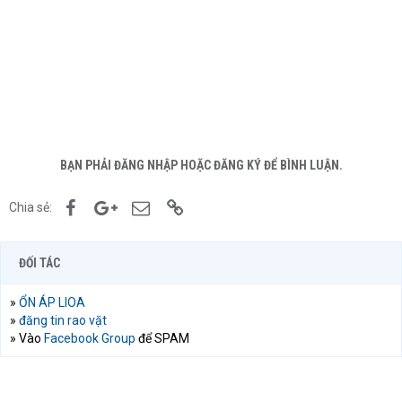
BẠN PHẢI ĐĂNG NHẬP HOẶC ĐĂNG KÝ ĐỂ BÌNH LUẬN.
Facebook
Google+
Email
Link
Chia sẻ:
ĐỐI TÁC
»
ỔN ÁP LIOA
»
đăng tin rao vặt
» Vào
Facebook Group
để SPAM