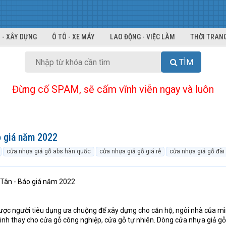
 - XÂY DỰNG
Ô TÔ - XE MÁY
LAO ĐỘNG - VIỆC LÀM
THỜI TRANG
TÌM
Đừng cố SPAM, sẽ cấm vĩnh viễn ngay và luôn
o giá năm 2022
cửa nhựa giả gỗ abs hàn quốc
cửa nhựa giả gỗ giá rẻ
cửa nhựa giả gỗ đài
 Tân - Báo giá năm 2022
ợc người tiêu dụng ưa chuộng để xây dựng cho căn hộ, ngôi nhà của m
inh thay cho cửa gỗ công nghiệp, cửa gỗ tự nhiên. Dòng cửa nhựa giả g