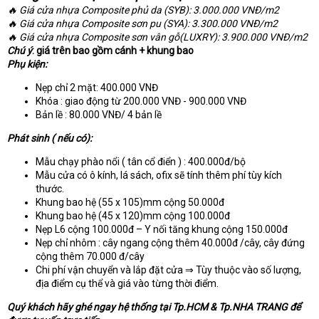
e
🔥 Giá cửa nhựa Composite phủ da (SYB): 3.000.000 VNĐ/m2
r
🔥 Giá cửa nhựa Composite sơn pu (SYA): 3.300.000 VNĐ/m2
🔥 Giá cửa nhựa Composite sơn vân gỗ(LUXRY): 3.900.000 VNĐ/m2
Chú ý
: giá trên bao gồm cánh + khung bao
Phụ kiện:
Nẹp chỉ 2 mặt: 400.000 VNĐ
Khóa : giao động từ 200.000 VNĐ - 900.000 VNĐ
Bản lề : 80.000 VNĐ/ 4 bản lề
Phát sinh ( nếu có):
Mẫu chạy phào nổi ( tân cổ điển ) : 400.000đ/bộ
Mẫu cửa có ô kính, lá sách, ofix sẽ tính thêm phí tùy kích
thước.
Khung bao hệ (55 x 105)mm cộng 50.000đ
Khung bao hệ (45 x 120)mm cộng 100.000đ
Nẹp L6 cộng 100.000đ – Y nối tăng khung cộng 150.000đ
Nẹp chỉ nhôm : cây ngang cộng thêm 40.000đ /cây, cây đứng
cộng thêm 70.000 đ/cây
Chi phí vận chuyển và lắp đặt cửa ⇒ Tùy thuộc vào số lượng,
địa điểm cụ thể và giá vào từng thời điểm.
Quý khách hãy ghé ngay hệ thống tại Tp.HCM & Tp.NHA TRANG để