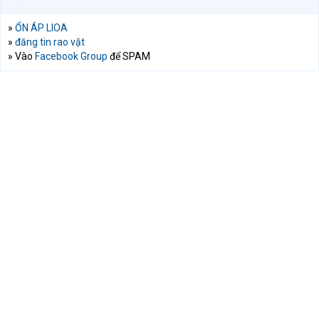
»
ỔN ÁP LIOA
»
đăng tin rao vặt
» Vào
Facebook Group
để SPAM