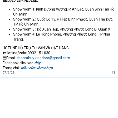
được tư vấn trực tiếp.
Showroom 1: Kinh Dương Vương, P. An Lạc, Quận Bình Tân Hồ
Chí Minh
Showroom 2 : Quốc Lộ 13, P. Hiệp Bình Phước, Quận Thủ Đức,
TP. Hồ Chí Minh.
Showroom 3 : Đỗ Xuân Hợp, Phường Phước Long B, Quận 9
Showroom 4: Lê Hồng Phong, Phường Phước Long. TP Nha
Trang.
HOTLINE HỖ TRỢ TƯ VẤN VÀ ĐẶT HÀNG
☎️Hotline/zalo: 0932.151.030
📨Email:
thanhthuy.kingdoor@gmail.com
Facebook click vào
đây.
Trang chủ:
Mẫu cửa vòm nhựa
27/6/23
#1