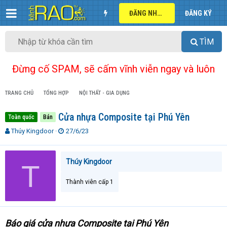
ĐĂNG NHẬP
ĐĂNG KÝ
TÌM
Đừng cố SPAM, sẽ cấm vĩnh viễn ngay và luôn
TRANG CHỦ
TỔNG HỢP
NỘI THẤT - GIA DỤNG
Cửa nhựa Composite tại Phú Yên
Toàn quốc
Bán
T
N
Thúy Kingdoor
27/6/23
h
g
r
à
e
y
Thúy Kingdoor
T
a
g
d
ử
Thành viên cấp 1
s
i
t
a
r
Báo giá cửa nhựa Composite tại Phú Yên
t