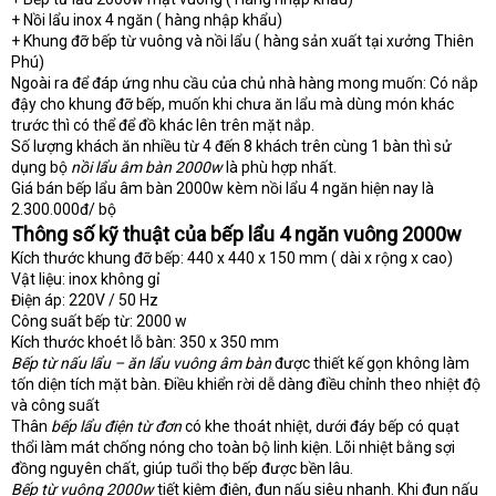
+ Nồi lẩu inox 4 ngăn ( hàng nhập khẩu)
+ Khung đỡ bếp từ vuông và nồi lẩu ( hàng sản xuất tại xưởng Thiên
Phú)
Ngoài ra để đáp ứng nhu cầu của chủ nhà hàng mong muốn: Có nắp
đậy cho khung đỡ bếp, muốn khi chưa ăn lẩu mà dùng món khác
trước thì có thể để đồ khác lên trên mặt nắp.
Số lượng khách ăn nhiều từ 4 đến 8 khách trên cùng 1 bàn thì sử
dụng bộ
nồi lẩu âm bàn 2000w
là phù hợp nhất.
Giá bán bếp lẩu âm bàn 2000w kèm nồi lẩu 4 ngăn hiện nay là
2.300.000đ/ bộ
Thông số kỹ thuật của bếp lẩu 4 ngăn vuông 2000w
Kích thước khung đỡ bếp: 440 x 440 x 150 mm ( dài x rộng x cao)
Vật liệu: inox không gỉ
Điện áp: 220V / 50 Hz
Công suất bếp từ: 2000 w
Kích thước khoét lỗ bàn: 350 x 350 mm
Bếp từ nấu lẩu – ăn lẩu vuông âm bàn
được thiết kế gọn không làm
tốn diện tích mặt bàn. Điều khiển rời dễ dàng điều chỉnh theo nhiệt độ
và công suất
Thân
bếp lẩu điện từ đơn
có khe thoát nhiệt, dưới đáy bếp có quạt
thổi làm mát chống nóng cho toàn bộ linh kiện. Lõi nhiệt bằng sợi
đồng nguyên chất, giúp tuổi thọ bếp được bền lâu.
Bếp từ vuông 2000w
tiết kiệm điện, đun nấu siêu nhanh. Khi đun nấu