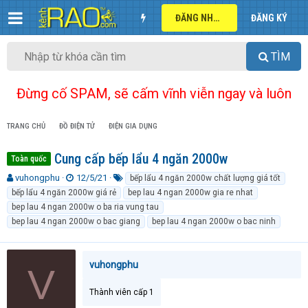
ĐĂNG NHẬP
ĐĂNG KÝ
TÌM
Đừng cố SPAM, sẽ cấm vĩnh viễn ngay và luôn
TRANG CHỦ
ĐỒ ĐIỆN TỬ
ĐIỆN GIA DỤNG
Cung cấp bếp lẩu 4 ngăn 2000w
Toàn quốc
T
N
T
vuhongphu
12/5/21
bếp lẩu 4 ngăn 2000w chất lượng giá tốt
h
g
ừ
bếp lẩu 4 ngăn 2000w giá rẻ
bep lau 4 ngan 2000w gia re nhat
r
à
k
bep lau 4 ngan 2000w o ba ria vung tau
e
y
h
bep lau 4 ngan 2000w o bac giang
bep lau 4 ngan 2000w o bac ninh
a
g
ó
d
ử
a
s
i
t
vuhongphu
V
a
r
Thành viên cấp 1
t