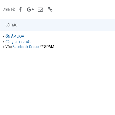
Facebook
Google+
Email
Link
Chia sẻ:
ĐỐI TÁC
»
ỔN ÁP LIOA
»
đăng tin rao vặt
» Vào
Facebook Group
để SPAM