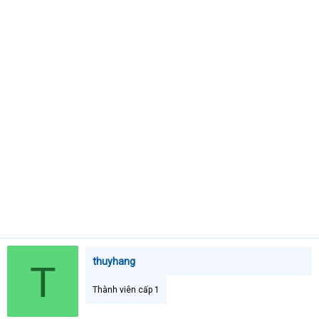
t
e
r
thuyhang
T
Thành viên cấp 1