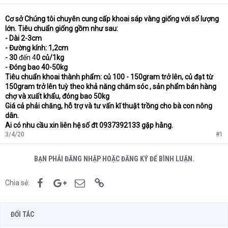
Cơ sở Chúng tôi chuyên cung cấp khoai sáp vàng giống với số lượng
lớn. Tiêu chuẩn giống gồm như sau:
- Dài 2-3cm
- Đường kính: 1,2cm
- 30
đến 4
0 củ/1kg
- Đóng bao 40-50kg
Tiêu chuẩn khoai thành phẩm: củ 100 - 150gram trở lên, củ đạt từ
150gram trở lên tuỳ theo khả năng chăm sóc , sản phẩm bán hàng
chợ và xuất khẩu, đóng bao 50kg
Giá cả phải chăng, hỗ trợ và tư vấn kĩ thuật trồng cho bà con nông
dân.
Ai có nhu cầu xin liên hệ số đt 0937392133 gặp hằng.
3/4/20
#1
BẠN PHẢI ĐĂNG NHẬP HOẶC ĐĂNG KÝ ĐỂ BÌNH LUẬN.
Facebook
Google+
Email
Link
Chia sẻ:
ĐỐI TÁC