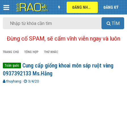
ĐĂNG NHẬP
ĐĂNG KÝ
TÌM
Đừng cố SPAM, sẽ cấm vĩnh viễn ngay và luôn
TRANG CHỦ
TỔNG HỢP
THỨ KHÁC
Cung cấp giống khoai môn sáp ruột vàng
Toàn quốc
0937392133 Ms.Hằng
T
N
thuyhang
3/4/20
h
g
r
à
e
y
a
g
d
ử
s
i
t
a
r