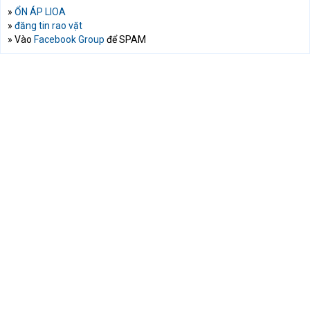
»
ỔN ÁP LIOA
»
đăng tin rao vặt
» Vào
Facebook Group
để SPAM