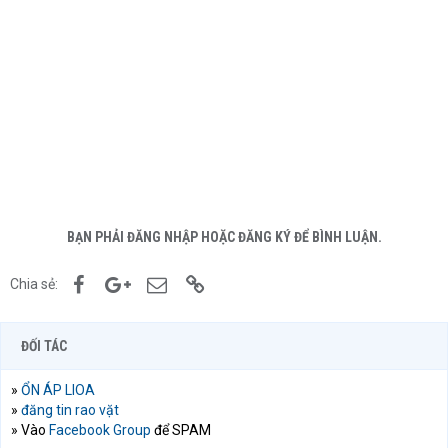
BẠN PHẢI ĐĂNG NHẬP HOẶC ĐĂNG KÝ ĐỂ BÌNH LUẬN.
Facebook
Google+
Email
Link
Chia sẻ:
ĐỐI TÁC
»
ỔN ÁP LIOA
»
đăng tin rao vặt
» Vào
Facebook Group
để SPAM