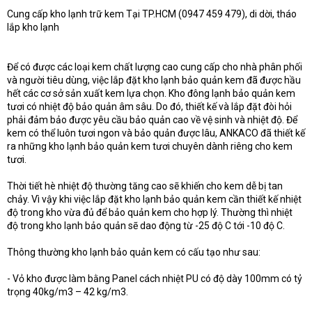
t
Cung cấp kho lạnh trữ kem Tại TP.HCM (0947 459 479), di dời, tháo
e
lắp kho lạnh
r
Để có được các loại kem chất lượng cao cung cấp cho nhà phân phối
và người tiêu dùng, việc lắp đặt kho lạnh bảo quản kem đã được hầu
hết các cơ sở sản xuất kem lựa chọn. Kho đông lạnh bảo quản kem
tươi có nhiệt độ bảo quản âm sâu. Do đó, thiết kế và lắp đặt đòi hỏi
phải đảm bảo được yêu cầu bảo quản cao về vệ sinh và nhiệt độ. Để
kem có thể luôn tươi ngon và bảo quản được lâu, ANKACO đã thiết kế
ra những kho lạnh bảo quản kem tươi chuyên dành riêng cho kem
tươi.
Thời tiết hè nhiệt độ thường tăng cao sẽ khiến cho kem dễ bị tan
chảy. Vì vậy khi việc lắp đặt kho lạnh bảo quản kem cần thiết kế nhiệt
độ trong kho vừa đủ để bảo quản kem cho hợp lý. Thường thì nhiệt
độ trong kho lạnh bảo quản sẽ dao động từ -25 độ C tới -10 độ C.
Thông thường kho lạnh bảo quản kem có cấu tạo như sau:
- Vỏ kho được làm bằng Panel cách nhiệt PU có độ dày 100mm có tỷ
trọng 40kg/m3 – 42 kg/m3.