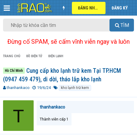
ĐĂNG NHẬP
ĐĂNG KÝ
TÌM
Đừng cố SPAM, sẽ cấm vĩnh viễn ngay và luôn
TRANG CHỦ
ĐỒ ĐIỆN TỬ
ĐIỆN LẠNH
Cung cấp kho lạnh trữ kem Tại TP.HCM
Hồ Chí Minh
(0947 459 479), di dời, tháo lắp kho lạnh
T
N
T
thanhankaco
19/6/24
kho lạnh trữ kem
h
g
ừ
r
à
k
e
y
h
thanhankaco
T
a
g
ó
d
ử
a
Thành viên cấp 1
s
i
t
a
r