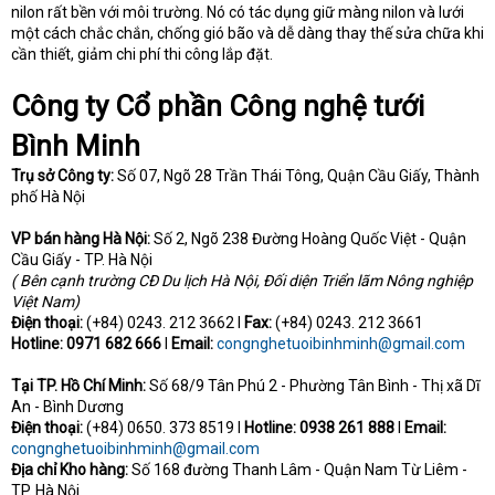
nilon rất bền với môi trường. Nó có tác dụng giữ màng nilon và lưới
một cách chắc chắn, chống gió bão và dễ dàng thay thế sửa chữa khi
cần thiết, giảm chi phí thi công lắp đặt.
Công ty Cổ phần Công nghệ tưới
Bình Minh
Trụ sở Công ty:
Số 07, Ngõ 28 Trần Thái Tông, Quận Cầu Giấy, Thành
phố Hà Nội
VP bán hàng
Hà Nội:
Số 2, Ngõ 238 Đường Hoàng Quốc Việt - Quận
Cầu Giấy - TP. Hà Nội
( Bên cạnh trường CĐ Du lịch Hà Nội, Đối diện Triển lãm Nông nghiệp
Việt Nam)
Điện thoại:
(+84) 0243. 212 3662 I
Fax:
(+84) 0243. 212 3661
Hotline:
0971 682 666
I
Email:
congnghetuoibinhminh@gmail.com
Tại TP. Hồ Chí Minh:
Số 68/9 Tân Phú 2 - Phường Tân Bình - Thị xã Dĩ
An - Bình Dương
Điện thoại:
(+84) 0650. 373 8519 I
Hotline: 0938 261 888
I
Email:
congnghetuoibinhminh@gmail.com
Địa chỉ Kho hàng:
Số 168 đường Thanh Lâm - Quận Nam Từ Liêm -
TP. Hà Nội