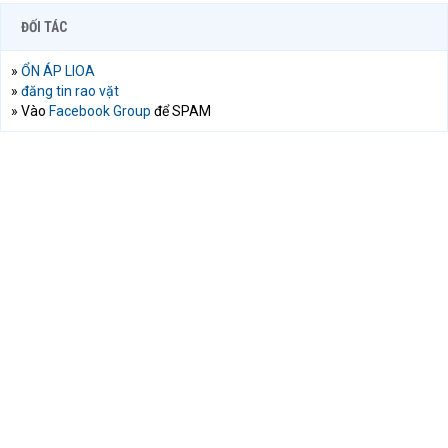
ĐỐI TÁC
»
ỔN ÁP LIOA
»
đăng tin rao vặt
» Vào
Facebook Group
để SPAM