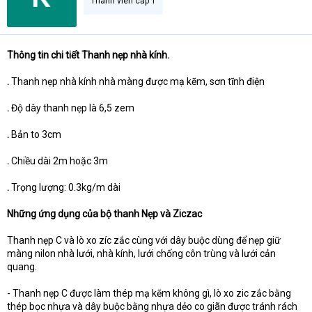
Thành viên cấp 1
Thông tin chi tiết Thanh nẹp nhà kính.
.
Thanh nẹp nhà kính nhà màng được mạ kẽm, sơn tĩnh điện
.
Độ dày thanh nẹp là 6,5 zem
.
Bản to 3cm
.
Chiều dài 2m hoặc 3m
.
Trọng lượng: 0.3kg/m dài
Những ứng dụng của bộ thanh Nẹp và Ziczac
Thanh nẹp C và lò xo zíc zắc cùng với dây buộc dùng để nẹp giữ
màng nilon nhà lưới, nhà kính, lưới chống côn trùng và lưới cản
quang.
- Thanh nẹp C được làm thép mạ kẽm không gì, lò xo zic zắc bằng
thép bọc nhựa và dây buộc bằng nhựa dẻo co giãn được tránh rách