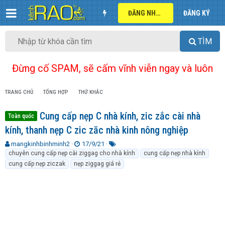
ĐĂNG NHẬP
ĐĂNG KÝ
TÌM
Đừng cố SPAM, sẽ cấm vĩnh viễn ngay và luôn
TRANG CHỦ
TỔNG HỢP
THỨ KHÁC
Cung cấp nẹp C nhà kính, zic zắc cài nhà
Toàn quốc
kính, thanh nẹp C zic zăc nhà kinh nông nghiệp
T
N
T
mangkinhbinhminh2
17/9/21
h
g
ừ
chuyên cung cấp nẹp cài ziggag cho nhà kính
cung cấp nẹp nhà kính
r
à
k
cung cấp nẹp ziczak
nẹp ziggag giá rẻ
e
y
h
a
g
ó
d
ử
a
s
i
t
a
r