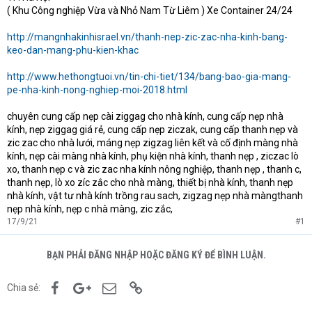
( Khu Công nghiệp Vừa và Nhỏ Nam Từ Liêm ) Xe Container 24/24
http://mangnhakinhisrael.vn/thanh-nep-zic-zac-nha-kinh-bang-
keo-dan-mang-phu-kien-khac
http://www.hethongtuoi.vn/tin-chi-tiet/134/bang-bao-gia-mang-
pe-nha-kinh-nong-nghiep-moi-2018.html
chuyên cung cấp nẹp cài ziggag cho nhà kính, cung cấp nẹp nhà
kính, nẹp ziggag giá rẻ, cung cấp nẹp ziczak, cung cấp thanh nẹp và
zic zac cho nhà lưới, máng nẹp zigzag liên kết và cố định màng nhà
kính, nẹp cài màng nhà kính, phụ kiện nhà kính, thanh nẹp , ziczac lò
xo, thanh nẹp c và zic zac nha kính nông nghiệp, thanh nẹp , thanh c,
thanh nẹp, lò xo zíc zắc cho nhà màng, thiết bị nhà kính, thanh nẹp
nhà kính, vật tư nhà kính trồng rau sach, zigzag nẹp nhà màngthanh
nẹp nhà kính, nẹp c nhà màng, zic zắc,
17/9/21
#1
BẠN PHẢI ĐĂNG NHẬP HOẶC ĐĂNG KÝ ĐỂ BÌNH LUẬN.
Facebook
Google+
Email
Link
Chia sẻ: