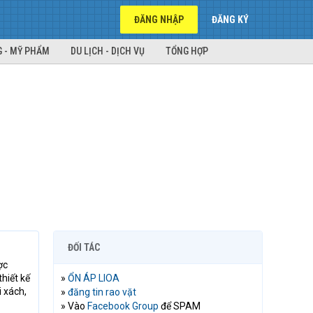
ĐĂNG NHẬP
ĐĂNG KÝ
 - MỸ PHẨM
DU LỊCH - DỊCH VỤ
TỔNG HỢP
ĐỐI TÁC
ợc
thiết kế
»
ỔN ÁP LIOA
 xách,
»
đăng tin rao vặt
» Vào
Facebook Group
để SPAM