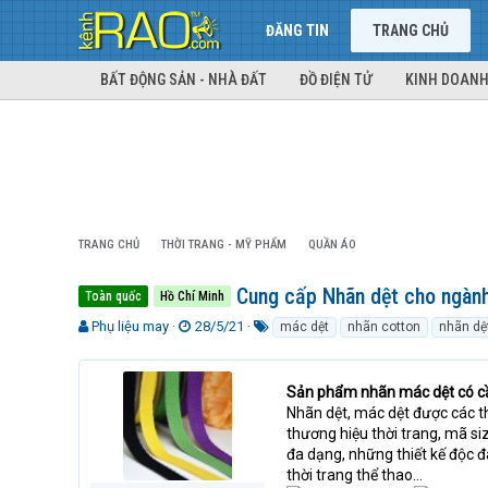
ĐĂNG TIN
TRANG CHỦ
BẤT ĐỘNG SẢN - NHÀ ĐẤT
ĐỒ ĐIỆN TỬ
KINH DOANH
TRANG CHỦ
THỜI TRANG - MỸ PHẨM
QUẦN ÁO
Cung cấp Nhãn dệt cho ngành
Toàn quốc
Hồ Chí Minh
T
N
T
Phụ liệu may
28/5/21
mác dệt
nhãn cotton
nhãn dệ
h
g
ừ
r
à
k
e
y
h
Sản phẩm nhãn mác dệt có cần 
a
g
ó
Nhãn dệt, mác dệt được các t
d
ử
a
thương hiệu thời trang, mã siz
s
i
đa dạng, những thiết kế độc 
t
thời trang thể thao…
a