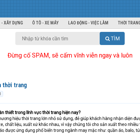
 - XÂY DỰNG
Ô TÔ - XE MÁY
LAO ĐỘNG - VIỆC LÀM
THỜI TRANG
TÌM
Đừng cố SPAM, sẽ cấm vĩnh viễn ngay và luôn
 thời trang
t
thiết trong lĩnh vực thời trang hiện nay?
hương hiệu thời trang lớn nhỏ sử dụng, đẻ giúp khách hàng nhận diện đư
e, chất liệu, xuất xứ khác nhau, vì vậy chúng tôi cho sản xuất theo nhiều 
đáo được ứng dụng phổ biến trong ngành may mặc như: quần áo, balo, túi