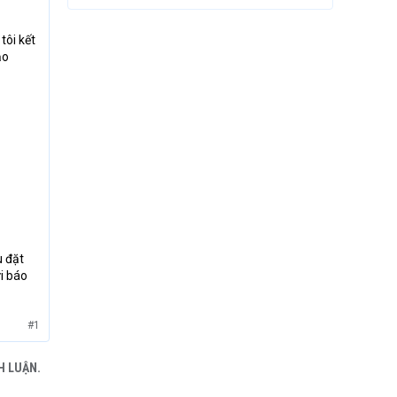
tôi kết
ạo
u đặt
ửi báo
#1
H LUẬN.