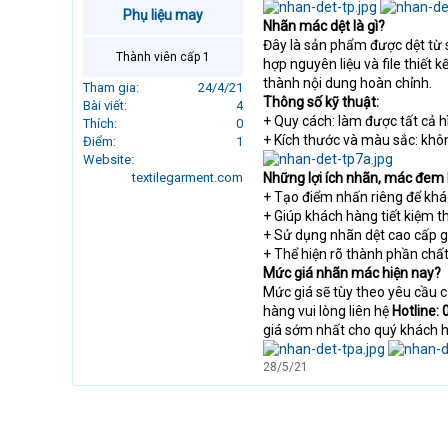
r
Phụ liệu may
Nhãn mác dệt là gì?
t
Đây là sản phẩm được dệt từ s
e
Thành viên cấp 1
hợp nguyên liệu và file thiết
r
thành nội dung hoàn chỉnh.
Tham gia
24/4/21
Thông số kỹ thuật:
Bài viết
4
+ Quy cách: làm được tất cả 
Thích
0
+ Kích thước và màu sắc: khô
Điểm
1
Website
textilegarment.com
Những lợi ích nhãn, mác đem lạ
+ Tạo điểm nhấn riêng để kh
+ Giúp khách hàng tiết kiệm 
+ Sử dụng nhãn dệt cao cấp g
+ Thể hiện rõ thành phần chất
Mức giá nhãn mác hiện nay?
Mức giá sẽ tùy theo yêu cầu c
hàng vui lòng liên hệ
Hotline:
giá sớm nhất cho quý khách 
28/5/21