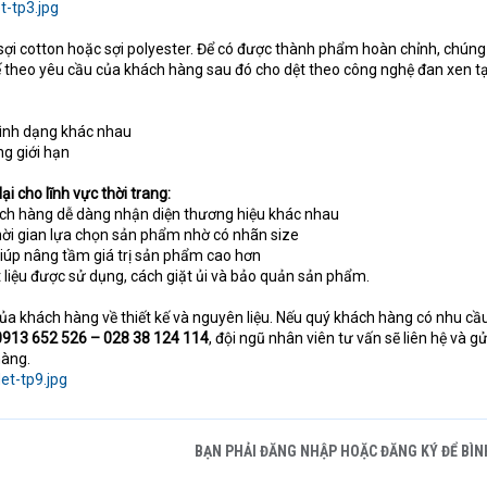
ợi cotton hoặc sợi polyester. Để có được thành phẩm hoàn chỉnh, chúng 
 kế theo yêu cầu của khách hàng sau đó cho dệt theo công nghệ đan xen t
hình dạng khác nhau
ng giới hạn
i cho lĩnh vực thời trang:
ách hàng dễ dàng nhận diện thương hiệu khác nhau
thời gian lựa chọn sản phẩm nhờ có nhãn size
iúp nâng tầm giá trị sản phẩm cao hơn
 liệu được sử dụng, cách giặt ủi và bảo quản sản phẩm.
ủa khách hàng về thiết kế và nguyên liệu. Nếu quý khách hàng có nhu cầ
 0913 652 526 – 028 38 124 114
, đội ngũ nhân viên tư vấn sẽ liên hệ và g
hàng.
BẠN PHẢI ĐĂNG NHẬP HOẶC ĐĂNG KÝ ĐỂ BÌN