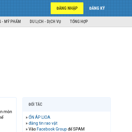
ĐĂNG NHẬP
ĐĂNG KÝ
 - MỸ PHẨM
DU LỊCH - DỊCH VỤ
TỔNG HỢP
ĐỐI TÁC
 ăn mòn
hể
»
ỔN ÁP LIOA
»
đăng tin rao vặt
» Vào
Facebook Group
để SPAM