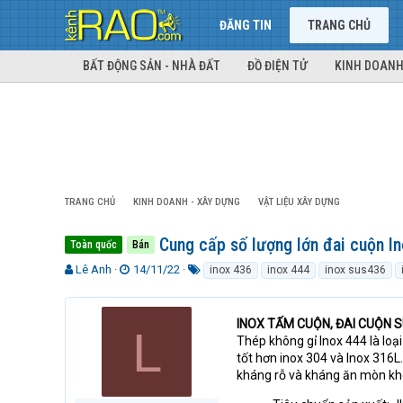
ĐĂNG TIN
TRANG CHỦ
BẤT ĐỘNG SẢN - NHÀ ĐẤT
ĐỒ ĐIỆN TỬ
KINH DOANH
TRANG CHỦ
KINH DOANH - XÂY DỰNG
VẬT LIỆU XÂY DỰNG
Cung cấp số lượng lớn đai cuộn I
Toàn quốc
Bán
T
N
T
Lê Anh
14/11/22
inox 436
inox 444
inox sus436
h
g
ừ
r
à
k
e
y
h
INOX TẤM CUỘN, ĐAI CUỘN
L
a
g
ó
Thép không gỉ Inox 444 là loạ
d
ử
a
tốt hơn inox 304 và Inox 316L
s
i
kháng rỗ và kháng ăn mòn kh
t
a