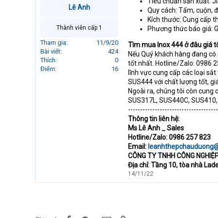
Tiêu chuẩn sản xuất: J
r
Lê Anh
Quy cách: Tấm, cuộn, 
t
Kích thước: Cung cấp 
e
Thành viên cấp 1
Phương thức báo giá: G
r
Tham gia
11/9/20
Tìm mua Inox 444 ở đâu giá t
Bài viết
424
Nếu Quý khách hàng đang có n
Thích
0
tốt nhất. Hotline/Zalo: 0986
Điểm
16
lĩnh vực cung cấp các loại sắ
SUS444 với chất lượng tốt, g
Ngoài ra, chúng tôi còn cun
SUS317L, SUS440C, SUS410, 
-------------------------------------
Thông tin liên hệ:
Ms Lê Anh _ Sales
Hotline/Zalo: 0986 257 823
Email:
leanhthepchauduong
CÔNG TY TNHH CÔNG NGHIỆ
Địa chỉ: Tầng 10, tòa nhà Lad
14/11/22