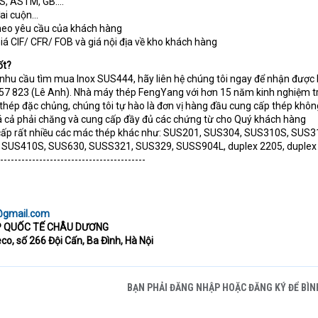
IS, ASTM, GB….
đai cuộn…
theo yêu cầu của khách hàng
iá CIF/ CFR/ FOB và giá nội địa về kho khách hàng
ốt?
hu cầu tìm mua Inox SUS444, hãy liên hệ chúng tôi ngay để nhận được 
 257 823 (Lê Anh). Nhà máy thép FengYang với hơn 15 năm kinh nghiệm t
t thép đặc chủng, chúng tôi tự hào là đơn vị hàng đầu cung cấp thép khôn
iá cả phải chăng và cung cấp đầy đủ các chứng từ cho Quý khách hàng
g cấp rất nhiều các mác thép khác như: SUS201, SUS304, SUS310S, SUS3
SUS410S, SUS630, SUSS321, SUS329, SUSS904L, duplex 2205, duplex
-----------------------------------------
@gmail.com
P QUỐC TẾ CHÂU DƯƠNG
eco, số 266 Đội Cấn, Ba Đình, Hà Nội
BẠN PHẢI ĐĂNG NHẬP HOẶC ĐĂNG KÝ ĐỂ BÌN