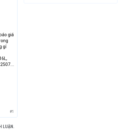
báo giá
rong
g gỉ
16L,
 2507….
#1
H LUẬN.