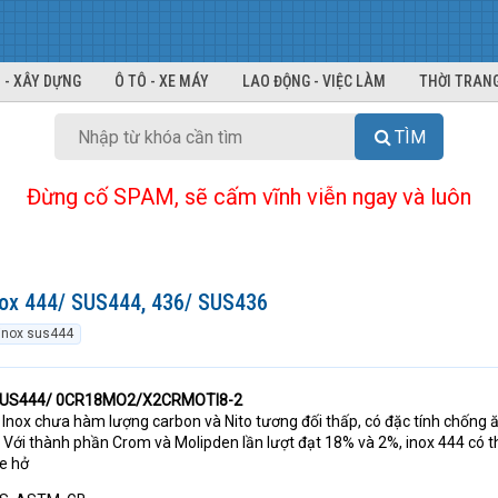
 - XÂY DỰNG
Ô TÔ - XE MÁY
LAO ĐỘNG - VIỆC LÀM
THỜI TRANG
TÌM
Đừng cố SPAM, sẽ cấm vĩnh viễn ngay và luôn
nox 444/ SUS444, 436/ SUS436
inox sus444
 SUS444/ 0CR18MO2/X2CRMOTI8-2
i Inox chưa hàm lượng carbon và Nito tương đối thấp, có đặc tính chống
. Với thành phần Crom và Molipden lần lượt đạt 18% và 2%, inox 444 có t
e hở