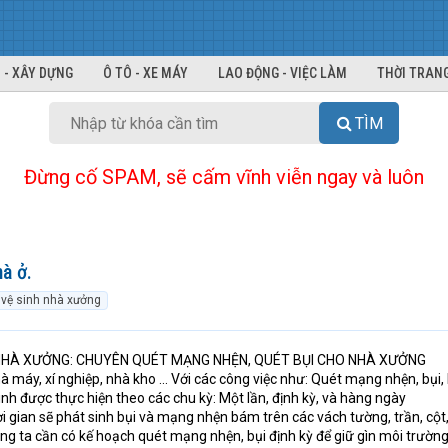
 - XÂY DỰNG
Ô TÔ - XE MÁY
LAO ĐỘNG - VIỆC LÀM
THỜI TRANG
TÌM
Đừng cố SPAM, sẽ cấm vĩnh viễn ngay và luôn
à ở.
vệ sinh nhà xưởng
 NHÀ XƯỞNG: CHUYÊN QUÉT MẠNG NHỆN, QUÉT BỤI CHO NHÀ XƯỞNG
 máy, xí nghiệp, nhà kho ... Với các công việc như: Quét mạng nhện, bụi, 
 sinh được thực hiện theo các chu kỳ: Một lần, định kỳ, và hàng ngày
 gian sẽ phát sinh bụi và mạng nhện bám trên các vách tường, trần, cột
úng ta cần có kế hoạch quét mạng nhện, bụi định kỳ để giữ gìn môi trườn