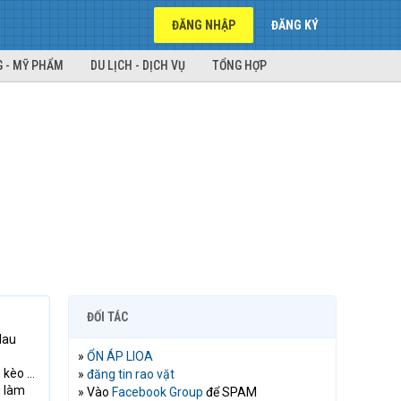
ĐĂNG NHẬP
ĐĂNG KÝ
 - MỸ PHẨM
DU LỊCH - DỊCH VỤ
TỔNG HỢP
ĐỐI TÁC
lau
»
ỔN ÁP LIOA
, kèo …
»
đăng tin rao vặt
g làm
» Vào
Facebook Group
để SPAM