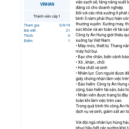
việc sạch sẽ, tăng năng suất 
r
VINHAN
đáng có cho doanh nghiệp.
t
Đối với các nhà xưởng ít phát
e
Thành viên cấp 1
bình 3 năm phải thực hiện côn
r
thường xuyên: Xưởng may, thu
Tham gia
5/9/19
sức khỏe và an toàn về tài sản
Bài viết
21
Công ty An Hưng giới thiệu q
Thích
0
xưởng tại Việt Nam:
Điểm
1
• Máy móc, thiết bị: Thang nân
máy hút bụi.
• Bạc che chắn, biển cảnh báo
• Xô , khăn , chổi
• Hóa chất vệ sinh
• Nhân lực: Con người được đà
giấy chứng nhận làm việc trên
• Bảo hiểm: Công ty An Hưng 
cộng, bảo hiểm tài sản, bảo h
• Nhân viên được trang bị đầy
toàn khi làm việc trên cao.
Trong quá trình thi công An H
dịch vụ vệ sinh, giám sát an t
Với đội ngũ nhân lực hùng hậ
phục hầu hết các xưởng khó t