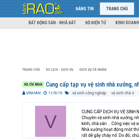
ĐĂNG TIN
TRANG CHỦ
BẤT ĐỘNG SẢN - NHÀ ĐẤT
ĐỒ ĐIỆN TỬ
KINH DOANH
TRANG CHỦ
DU LỊCH - DỊCH VỤ
DỊCH VỤ CÁ NHÂN
Cung cấp tạp vụ vệ sinh nhà xưởng, nh
Hồ Chí Minh
T
N
T
VINHAN
11/9/19
vệ sinh công nghiệp
vệ sinh nhà ở
h
g
ừ
r
à
k
e
y
h
CUNG CẤP DỊCH VỤ VỆ SINH
V
a
g
ó
Chuyên vệ sinh nhà xưởng, nhà
d
ử
a
kính, chà sàn ... Công việc vệ
s
i
Nhà xưởng hoạt động một thời
t
rất dễ gây cháy nổ. Do đó, ch
a