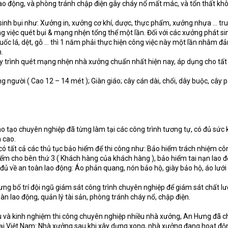
lao động, và phòng tránh chập điện gây cháy nổ mất mác, và tổn thất kh
 sinh bụi như: Xưởng in, xưởng cơ khí, dược, thực phẩm, xưởng nhựa … tr
g việc quét bụi & mạng nhện tổng thể một lần. Đối với các xưởng phát si
ốc lá, dệt, gỗ … thì 1 năm phải thực hiện công việc này một lần nhằm đ
.
uy trình quét mạng nhện nhà xưởng chuẩn nhất hiện nay, áp dụng cho tất
g người ( Cao 12 – 14 mét ); Giàn giáo; cây cán dài, chổi, dây buộc, cây 
o tạo chuyên nghiệp đã từng làm tại các công trình tương tự, có đủ sức 
 cao.
có tất cả các thủ tục bảo hiểm để thi công như: Bảo hiểm trách nhiệm cô
iểm cho bên thứ 3 ( Khách hàng của khách hàng ), bảo hiểm tai nạn lao đ
 đủ về an toàn lao động: Áo phản quang, nón bảo hộ, giày bảo hộ, áo lưới
ưng bố trí đội ngũ giám sát công trình chuyên nghiệp để giám sát chất l
oàn lao động, quản lý tài sản, phòng tránh cháy nổ, chập điện.
u và kinh nghiệm thi công chuyên nghiệp nhiều nhà xưởng, An Hưng đã c
ại Việt Nam: Nhà xưởng sau khi xây dựng xong, nhà xưởng đang hoạt độ