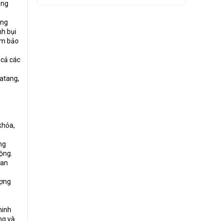
ông
ung
nh bụi
ảm bảo
 cả các
patang,
khỏa,
ng
ộng.
 an
ượng
hinh
ng và