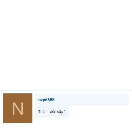
e
r
nvp6688
N
Thành viên cấp 1