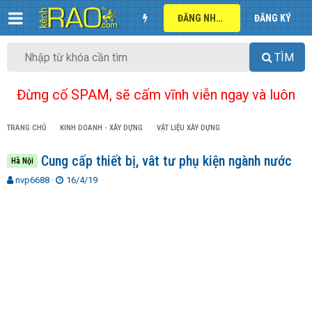
ĐĂNG NHẬP
ĐĂNG KÝ
TÌM
Đừng cố SPAM, sẽ cấm vĩnh viễn ngay và luôn
TRANG CHỦ
KINH DOANH - XÂY DỰNG
VẬT LIỆU XÂY DỰNG
Cung cấp thiết bị, vât tư phụ kiện ngành nước
Hà Nội
T
N
nvp6688
16/4/19
h
g
r
à
e
y
a
g
d
ử
s
i
t
a
r
t