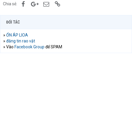
Facebook
Google+
Email
Link
Chia sẻ:
ĐỐI TÁC
»
ỔN ÁP LIOA
»
đăng tin rao vặt
» Vào
Facebook Group
để SPAM