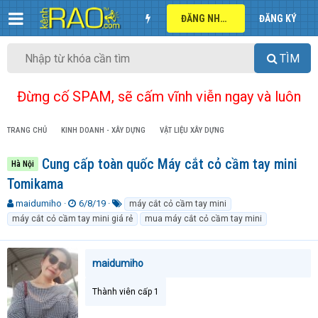
ĐĂNG NHẬP
ĐĂNG KÝ
TÌM
Đừng cố SPAM, sẽ cấm vĩnh viễn ngay và luôn
TRANG CHỦ
KINH DOANH - XÂY DỰNG
VẬT LIỆU XÂY DỰNG
Cung cấp toàn quốc Máy cắt cỏ cầm tay mini
Hà Nội
Tomikama
T
N
T
maidumiho
6/8/19
máy cắt cỏ cầm tay mini
h
g
ừ
máy cắt cỏ cầm tay mini giá rẻ
mua máy cắt cỏ cầm tay mini
r
à
k
e
y
h
a
g
ó
maidumiho
d
ử
a
s
i
t
Thành viên cấp 1
a
r