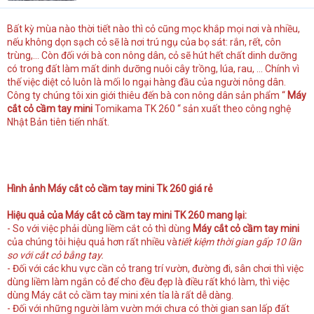
t
e
Bất kỳ mùa nào thời tiết nào thì cỏ cũng mọc khắp mọi nơi và nhiều,
r
nếu không dọn sạch cỏ sẽ là nơi trú ngụ của bọ sát: rắn, rết, côn
trùng,… Còn đối với bà con nông dân, cỏ sẽ hút hết chất dinh dưỡng
có trong đất làm mất dinh dưỡng nuôi cây trồng, lúa, rau, … Chính vì
thế việc diệt cỏ luôn là mối lo ngại hàng đầu của người nông dân.
Công ty chúng tôi xin giới thiêu đến bà con nông dân sản phẩm “
Máy
cắt cỏ cầm tay mini
Tomikama TK 260 “ sản xuất theo công nghệ
Nhật Bản tiên tiến nhất.
Hình ảnh Máy cắt cỏ cầm tay mini Tk 260 giá rẻ
Hiệu quả của Máy cắt cỏ cầm tay mini TK 260 mang lại:
- So với việc phải dùng liềm cắt cỏ thì dùng
Máy cắt cỏ cầm tay mini
của chúng tôi hiệu quả hơn rất nhiều và
tiết kiệm thời gian gấp 10 lần
so với cắt cỏ bằng tay.
- Đối với các khu vực cần cỏ trang trí vườn, đường đi, sân chơi thì việc
dùng liềm làm ngắn cỏ để cho đều đẹp là điều rất khó làm, thì việc
dùng Máy cắt cỏ cầm tay mini xén tỉa là rất dễ dàng.
- Đối với những người làm vườn mới chưa có thời gian san lấp đất