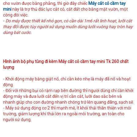
cho vườn được bằng phẳng, thì giờ đây chiếc
Máy cắt cỏ cầm tay
mini
này là trợ thủ đắc lực cắt cỏ, cắt đất cho bằng mặt vườn, một
công đôi việc.
-
Do máy được thiết kế nhỏ gọn, có cần dài 1m6 rất linh hoạt, lưỡi cắt
thay đổi được tùy người sử dụng muốn dùng lưỡi vuông hay tròn hay
dùng bát cước.
Hình ảnh bộ phụ tùng đi kèm Máy cắt cỏ cầm tay mini Tk 260 chất
lượng
- Khởi động máy bằng giật nổ, chỉ cần kéo nhẹ là máy đã nổ và hoạt
động.
- Đối với những bụi cỏ rậm rạp bên đường thì người dùng chỉ cần khởi
động máy và đưa lưỡi cắt đến vị trí cần cắt, lưỡi dao sắc bén và
nhanh giúp cho con đường nhanh chóng trở lên quang đãng, sạch sẽ.
- Máy sử dụng động cơ 2 thì mạnh mẽ, ít khói thải thân thiện với môi
trường, giảm lượng khí thải lớn ra ngoài môi trường, an toàn cho
người sử dụng.