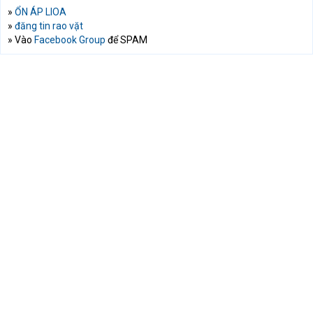
»
ỔN ÁP LIOA
»
đăng tin rao vặt
» Vào
Facebook Group
để SPAM