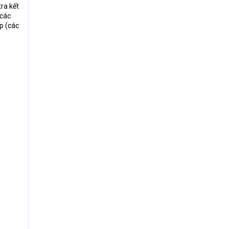
ra kết
 các
p (các