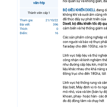
nối quân sự và không gian, đ
vân-htp
r
t
BỘ ĐIỀU KHIỂN DIXELL
đang dẫ
e
Thành viên cấp 1
không khí và sưởi ấm cũng như
r
đã thúc đẩy sự phát triển của 
Tham gia
21/10/22
Dixell
,
bộ điều khiển tốc độ qu
Bài viết
396
cảm biến và hệ thống giám sát 
Thích
0
Điểm
16
Các sản phẩm công nghiệp và 
con người và bảo vệ thực phẩm
faraday cho đến 10Ghz, vải t
Lĩnh vực tiếp liệu và thử ngh
công nhận về kinh nghiệm thế 
như đường cấp liệu kín, mặt b
liệu khác nhau cho khả năng 
Đồng trục cho đến 18Ghz, tất 
Lĩnh vực hệ thống rung và cân
Đặc biệt, Máy định vị rô-to 
mô nhỏ, vừa và lớn (bán tự đ
khoan, phay- hoặc hàn- các đơ
đo độ đồng tâm và chạy hết