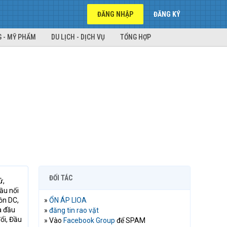
ĐĂNG NHẬP
ĐĂNG KÝ
 - MỸ PHẨM
DU LỊCH - DỊCH VỤ
TỔNG HỢP
ĐỐI TÁC
ử,
ầu nối
uồn DC,
»
ỔN ÁP LIOA
à đầu
»
đăng tin rao vặt
đổi, Đầu
» Vào
Facebook Group
để SPAM