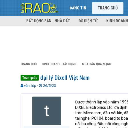
ĐĂNG TIN
TRANG CHỦ
BẤT ĐỘNG SẢN - NHÀ ĐẤT
ĐỒ ĐIỆN TỬ
KINH DOANH
TRANG CHỦ
KINH DOANH - XÂY DỰNG
MUA BÁN QUA MẠNG
đại lý Dixell Việt Nam
Toàn quốc
T
N
vân-htp
26/5/23
h
g
r
à
e
y
Được thành lập vào năm 1996 
a
g
DIXEL Electronics Ltd. đã địn
d
ử
tròn Microcom, đầu nối kín, đầ
s
i
tai nghe, PC104, board to boa
t
nối ba cổng, Đầu nối công nghi
a