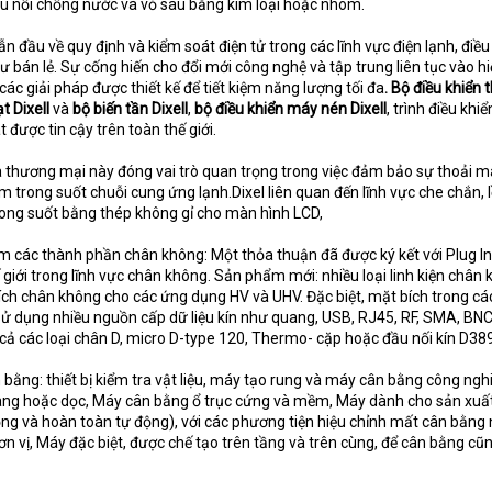
ầu nối chống nước và vỏ sau bằng kim loại hoặc nhôm.
n đầu về quy định và kiểm soát điện tử trong các lĩnh vực điện lạnh, điề
 bán lẻ. Sự cống hiến cho đổi mới công nghệ và tập trung liên tục vào h
các giải pháp được thiết kế để tiết kiệm năng lượng tối đa
. Bộ điều khiển
ạt
Dixell
và
bộ biến tần Dixell
,
bộ điều khiển máy nén Dixell
, trình điều khiể
được tin cậy trên toàn thế giới.
thương mại này đóng vai trò quan trọng trong việc đảm bảo sự thoải m
 trong suốt chuỗi cung ứng lạnh.Dixel liên quan đến lĩnh vực che chắn, 
rong suốt bằng thép không gỉ cho màn hình LCD,
iệm các thành phần chân không: Một thỏa thuận đã được ký kết với Plug I
giới trong lĩnh vực chân không. Sản phẩm mới: nhiều loại linh kiện chân
ích chân không cho các ứng dụng HV và UHV. Đặc biệt, mặt bích trong cá
sử dụng nhiều nguồn cấp dữ liệu kín như quang, USB, RJ45, RF, SMA, BNC
cả các loại chân D, micro D-type 120, Thermo- cặp hoặc đầu nối kín D38
 bằng: thiết bị kiểm tra vật liệu, máy tạo rung và máy cân bằng công ngh
ngang hoặc dọc, Máy cân bằng ổ trục cứng và mềm, Máy dành cho sản xuấ
ộng và hoàn toàn tự động), với các phương tiện hiệu chỉnh mất cân bằng
n vị, Máy đặc biệt, được chế tạo trên tầng và trên cùng, để cân bằng cũ