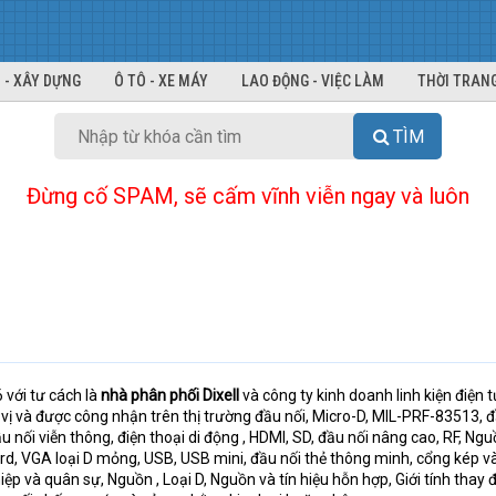
 - XÂY DỰNG
Ô TÔ - XE MÁY
LAO ĐỘNG - VIỆC LÀM
THỜI TRANG
TÌM
Đừng cố SPAM, sẽ cấm vĩnh viễn ngay và luôn
với tư cách là
nhà phân phối Dixell
và công ty kinh doanh linh kiện điện t
h vị và được công nhận trên thị trường đầu nối, Micro-D, MIL-PRF-83513, đ
u nối viễn thông, điện thoại di động , HDMI, SD, đầu nối nâng cao, RF, Ng
rd, VGA loại D mỏng, USB, USB mini, đầu nối thẻ thông minh, cổng kép v
ệp và quân sự, Nguồn , Loại D, Nguồn và tín hiệu hỗn hợp, Giới tính thay 