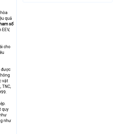
u hòa
iệu quả
 tham số
n EEV,
ái cho
lều
n được
 không
c vật
, TNC,
999.
iệp.
t quy
 như
ng như