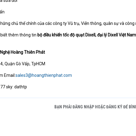
ã sửa đổi
uẩn
hững chủ thể chính của các công ty Vũ trụ, Viễn thông, quân sự và công 
 biết thêm thông tin
bộ điều khiển tốc độ quạt
Dixell, đại lý Dixell Việt Nam
 Nghệ Hoàng Thiên Phát
4, Quận Gò Vấp, TpHCM
m Email:
sales3@hoangthienphat.com
77 sky: dathtp
BẠN PHẢI ĐĂNG NHẬP HOẶC ĐĂNG KÝ ĐỂ BÌN