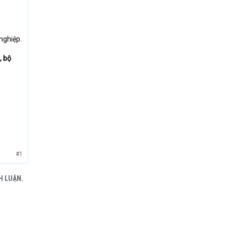
nghiệp.
, bộ
#1
H LUẬN.