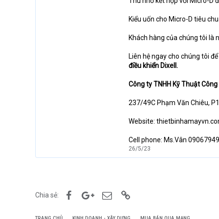
Thu nhỏ kết hợp với Micro-D đ
Kiểu uốn cho Micro-D tiêu ch
Khách hàng của chúng tôi là n
Liên hệ ngay cho chúng tôi để
điều khiển Dixell.
Công ty TNHH Kỹ Thuật Công
237/49C Phạm Văn Chiêu, P1
Website: thietbinhamayvn.co
Cell phone: Ms.Vân 09067949
26/5/23
Facebook
Google+
Email
Link
Chia sẻ:
TRANG CHỦ
KINH DOANH - XÂY DỰNG
MUA BÁN QUA MẠNG