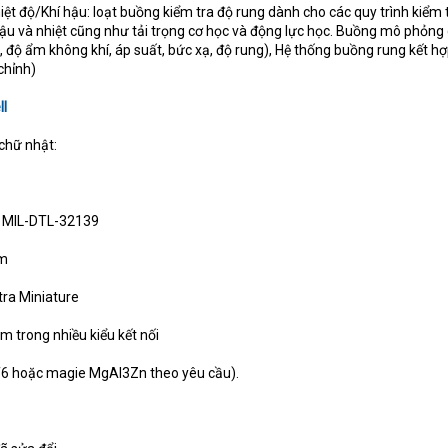
iệt độ/Khí hậu: loạt buồng kiểm tra độ rung dành cho các quy trình kiểm t
ậu và nhiệt cũng như tải trọng cơ học và động lực học. Buồng mô phỏng
ộ, độ ẩm không khí, áp suất, bức xạ, độ rung), Hệ thống buồng rung kết hợ
chỉnh)
ll
chữ nhật:
e MIL-DTL-32139
om
tra Miniature
 trong nhiều kiểu kết nối
6 hoặc magie MgAl3Zn theo yêu cầu).