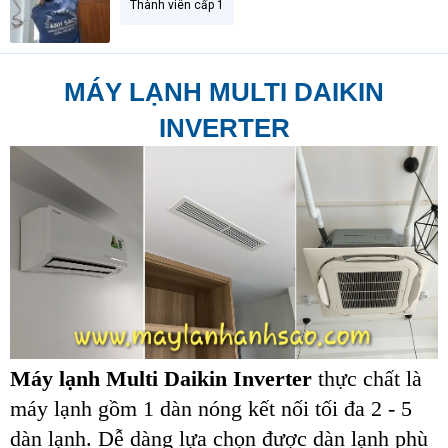
Thành viên cấp 1
t
e
r
MÁY LẠNH MULTI DAIKIN
INVERTER
Máy lạnh Multi Daikin Inverter
thực chất là
máy lạnh gồm 1 dàn nóng kết nối tối đa 2 - 5
dàn lạnh. Dễ dàng lựa chọn được dàn lạnh phù