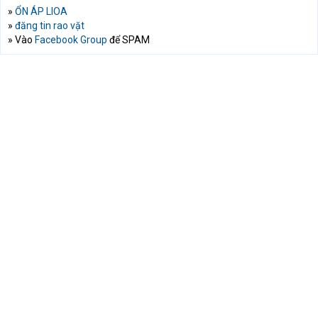
»
ỔN ÁP LIOA
»
đăng tin rao vặt
» Vào
Facebook Group
để SPAM