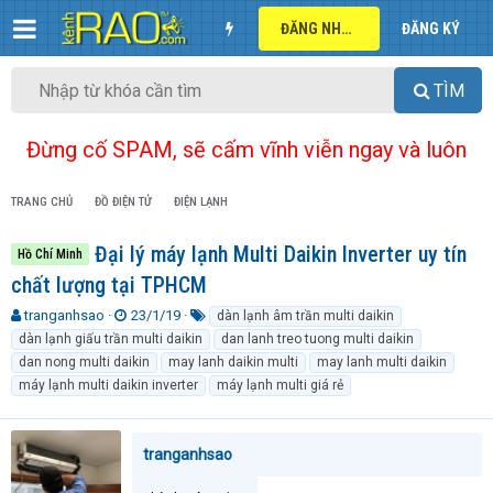
ĐĂNG NHẬP
ĐĂNG KÝ
TÌM
Đừng cố SPAM, sẽ cấm vĩnh viễn ngay và luôn
TRANG CHỦ
ĐỒ ĐIỆN TỬ
ĐIỆN LẠNH
Đại lý máy lạnh Multi Daikin Inverter uy tín
Hồ Chí Minh
chất lượng tại TPHCM
T
N
T
tranganhsao
23/1/19
dàn lạnh âm trần multi daikin
h
g
ừ
dàn lạnh giấu trần multi daikin
dan lanh treo tuong multi daikin
r
à
k
dan nong multi daikin
may lanh daikin multi
may lanh multi daikin
e
y
h
máy lạnh multi daikin inverter
máy lạnh multi giá rẻ
a
g
ó
d
ử
a
s
i
t
tranganhsao
a
r