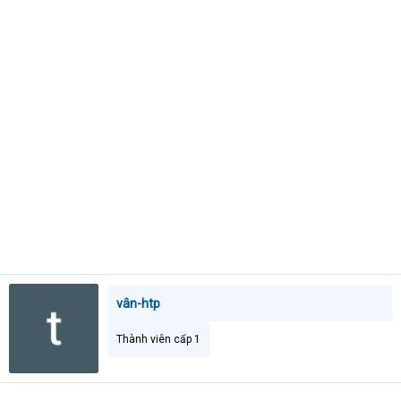
e
r
vân-htp
Thành viên cấp 1