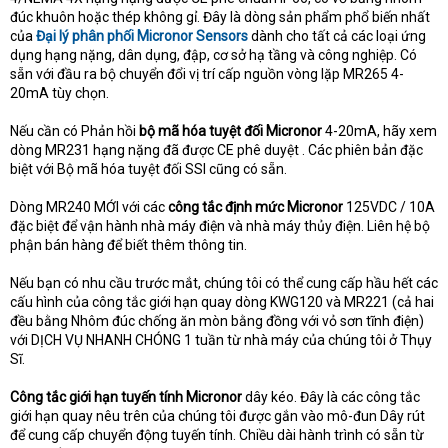
đúc khuôn hoặc thép không gỉ. Đây là dòng sản phẩm phổ biến nhất
của
Đại lý phân phối Micronor Sensors
dành cho tất cả các loại ứng
dụng hạng nặng, dân dụng, đập, cơ sở hạ tầng và công nghiệp. Có
sẵn với đầu ra bộ chuyển đổi vị trí cấp nguồn vòng lặp MR265 4-
20mA tùy chọn.
Nếu cần có Phản hồi
bộ mã hóa tuyệt đối Micronor
4-20mA, hãy xem
dòng MR231 hạng nặng đã được CE phê duyệt . Các phiên bản đặc
biệt với Bộ mã hóa tuyệt đối SSI cũng có sẵn.
Dòng MR240 MỚI với các
công tắc định mức
Micronor
125VDC / 10A
đặc biệt để vận hành nhà máy điện và nhà máy thủy điện. Liên hệ bộ
phận bán hàng để biết thêm thông tin.
Nếu bạn có nhu cầu trước mắt, chúng tôi có thể cung cấp hầu hết các
cấu hình của công tắc giới hạn quay dòng KWG120 và MR221 (cả hai
đều bằng Nhôm đúc chống ăn mòn bằng đồng với vỏ sơn tĩnh điện)
với DỊCH VỤ NHANH CHÓNG 1 tuần từ nhà máy của chúng tôi ở Thụy
Sĩ.
Công tắc giới hạn tuyến tính Micronor
dây kéo. Đây là các công tắc
giới hạn quay nêu trên của chúng tôi được gắn vào mô-đun Dây rút
để cung cấp chuyển động tuyến tính. Chiều dài hành trình có sẵn từ