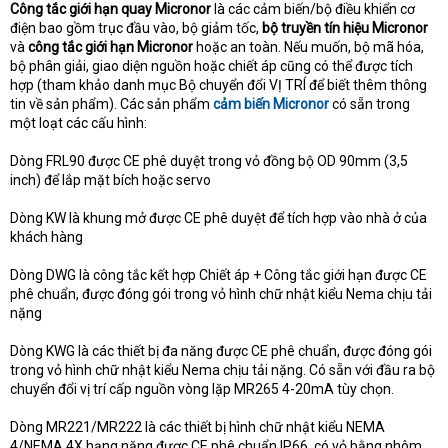
Công tắc giới hạn quay Micronor
là các cảm biến/bộ điều khiển cơ
điện bao gồm trục đầu vào, bộ giảm tốc,
bộ truyền tín hiệu
Micronor
và
công tắc giới hạn Micronor
hoặc an toàn. Nếu muốn, bộ mã hóa,
bộ phân giải, giao diện nguồn hoặc chiết áp cũng có thể được tích
hợp (tham khảo danh mục Bộ chuyển đổi VỊ TRÍ để biết thêm thông
tin về sản phẩm). Các sản phẩm
cảm biến Micronor
có sẵn trong
một loạt các cấu hình:
Dòng FRL90 được CE phê duyệt trong vỏ đồng bộ OD 90mm (3,5
inch) để lắp mặt bích hoặc servo
Dòng KW là khung mở được CE phê duyệt để tích hợp vào nhà ở của
khách hàng
Dòng DWG là công tắc kết hợp Chiết áp + Công tắc giới hạn được CE
phê chuẩn, được đóng gói trong vỏ hình chữ nhật kiểu Nema chịu tải
nặng
Dòng KWG là các thiết bị đa năng được CE phê chuẩn, được đóng gói
trong vỏ hình chữ nhật kiểu Nema chịu tải nặng. Có sẵn với đầu ra bộ
chuyển đổi vị trí cấp nguồn vòng lặp MR265 4-20mA tùy chọn.
Dòng MR221/MR222 là các thiết bị hình chữ nhật kiểu NEMA
4/NEMA 4X hạng nặng được CE phê chuẩn IP66, có vỏ bằng nhôm