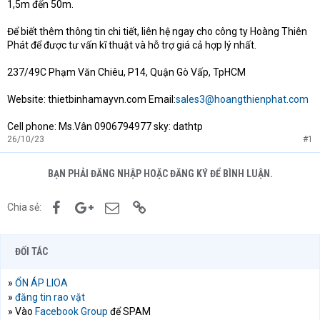
1,5m đến 50m.
Để biết thêm thông tin chi tiết, liên hệ ngay cho công ty Hoàng Thiên
Phát để được tư vấn kĩ thuật và hỗ trợ giá cả hợp lý nhất.
237/49C Phạm Văn Chiêu, P14, Quận Gò Vấp, TpHCM
Website: thietbinhamayvn.com Email:
sales3@hoangthienphat.com
Cell phone: Ms.Vân 0906794977 sky: dathtp
26/10/23
#1
BẠN PHẢI ĐĂNG NHẬP HOẶC ĐĂNG KÝ ĐỂ BÌNH LUẬN.
Facebook
Google+
Email
Link
Chia sẻ:
ĐỐI TÁC
»
ỔN ÁP LIOA
»
đăng tin rao vặt
» Vào
Facebook Group
để SPAM