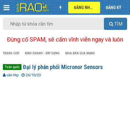
ĐĂNG NHẬP
ĐĂNG KÝ
TÌM
Đừng cố SPAM, sẽ cấm vĩnh viễn ngay và luôn
TRANG CHỦ
KINH DOANH - XÂY DỰNG
MUA BÁN QUA MẠNG
Đại lý phân phối Micronor Sensors
Toàn quốc
T
N
vân-htp
26/10/23
h
g
r
à
e
y
a
g
d
ử
s
i
t
a
r
t