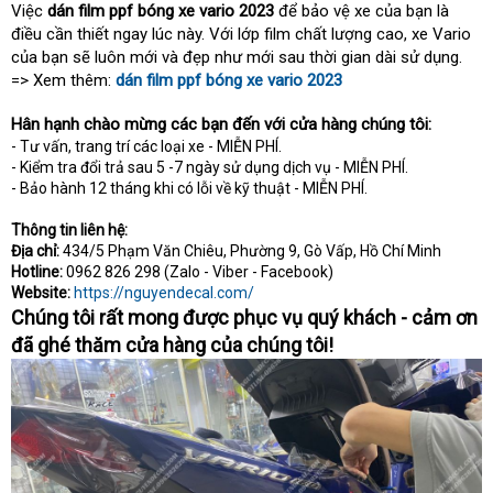
Việc
dán film ppf bóng xe vario 2023
để bảo vệ xe của bạn là
điều cần thiết ngay lúc này. Với lớp film chất lượng cao, xe Vario
của bạn sẽ luôn mới và đẹp như mới sau thời gian dài sử dụng.
=> Xem thêm:
dán film ppf bóng xe vario 2023
Hân hạnh chào mừng các bạn đến với cửa hàng chúng tôi:
- Tư vấn, trang trí các loại xe - MIỄN PHÍ.
- Kiểm tra đổi trả sau 5 -7 ngày sử dụng dịch vụ - MIỄN PHÍ.
- Bảo hành 12 tháng khi có lỗi về kỹ thuật - MIỄN PHÍ.
Thông tin liên hệ:
Địa chỉ:
434/5 Phạm Văn Chiêu, Phường 9, Gò Vấp, Hồ Chí Minh
Hotline:
0962 826 298 (Zalo - Viber - Facebook)
Website:
https://nguyendecal.com/
Chúng tôi rất mong được phục vụ quý khách - cảm ơn
đã ghé thăm cửa hàng của chúng tôi!