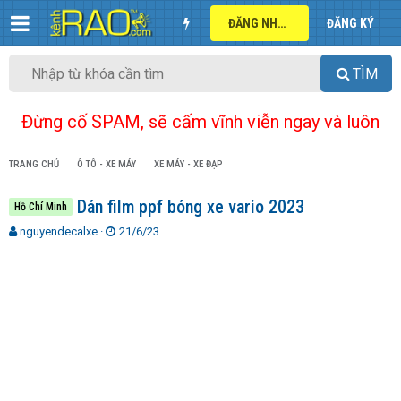
ĐĂNG NHẬP
ĐĂNG KÝ
TÌM
Đừng cố SPAM, sẽ cấm vĩnh viễn ngay và luôn
TRANG CHỦ
Ô TÔ - XE MÁY
XE MÁY - XE ĐẠP
Dán film ppf bóng xe vario 2023
Hồ Chí Minh
T
N
nguyendecalxe
21/6/23
h
g
r
à
e
y
a
g
d
ử
s
i
t
a
r
t