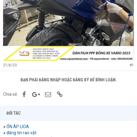
21/6/23
#1
BẠN PHẢI ĐĂNG NHẬP HOẶC ĐĂNG KÝ ĐỂ BÌNH LUẬN.
Facebook
Google+
Email
Link
Chia sẻ:
ĐỐI TÁC
»
ỔN ÁP LIOA
»
đăng tin rao vặt