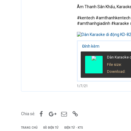
Âm Thanh Sân Khấu, Karaoke 
#kentech #amthanhkentech 
#amthanhgiadinh #karaok
Đính kèm
File size
Download
1/7/21
Facebook
Google+
Email
Link
Chia sẻ:
TRANG CHỦ
ĐỒ ĐIỆN TỬ
ĐIỆN TỬ - KTS