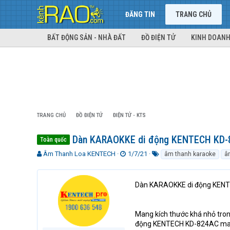
ĐĂNG TIN
TRANG CHỦ
BẤT ĐỘNG SẢN - NHÀ ĐẤT
ĐỒ ĐIỆN TỬ
KINH DOANH
TRANG CHỦ
ĐỒ ĐIỆN TỬ
ĐIỆN TỬ - KTS
Dàn KARAOKKE di động KENTECH KD
Toàn quốc
T
N
T
Âm Thanh Loa KENTECH
1/7/21
âm thanh karaoke
â
h
g
ừ
r
à
k
e
y
h
Dàn KARAOKKE di động KEN
a
g
ó
d
ử
a
s
i
Mang kích thước khá nhỏ tro
t
động KENTECH KD-824AC mang 
a