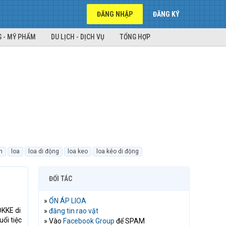
ĐĂNG NHẬP
ĐĂNG KÝ
 - MỸ PHẨM
DU LỊCH - DỊCH VỤ
TỔNG HỢP
h
loa
loa di động
loa keo
loa kéo di động
ĐỐI TÁC
»
ỔN ÁP LIOA
OKKE di
»
đăng tin rao vặt
ổi tiệc
» Vào
Facebook Group
để SPAM