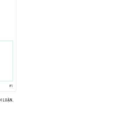
#1
H LUẬN.