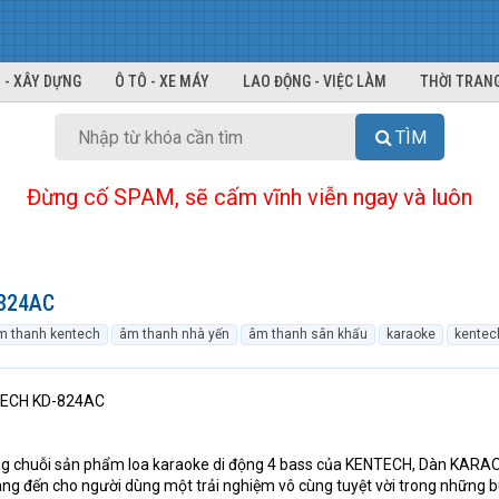
 - XÂY DỰNG
Ô TÔ - XE MÁY
LAO ĐỘNG - VIỆC LÀM
THỜI TRANG
TÌM
Đừng cố SPAM, sẽ cấm vĩnh viễn ngay và luôn
-824AC
m thanh kentech
âm thanh nhà yến
âm thanh sân khấu
karaoke
kentec
TECH KD-824AC
ng chuỗi sản phẩm loa karaoke di động 4 bass của KENTECH, Dàn KARA
đến cho người dùng một trải nghiệm vô cùng tuyệt vời trong những bu