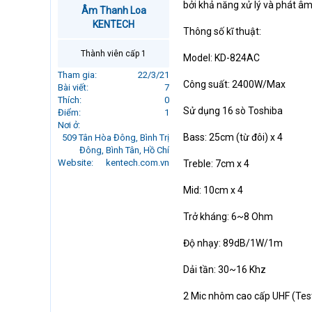
bởi khả năng xử lý và phát â
r
Âm Thanh Loa
t
KENTECH
Thông số kĩ thuật:
e
r
Thành viên cấp 1
Model: KD-824AC
Tham gia
22/3/21
Công suất: 2400W/Max
Bài viết
7
Thích
0
Sử dụng 16 sò Toshiba
Điểm
1
Nơi ở
Bass: 25cm (từ đôi) x 4
509 Tân Hòa Đông, Bình Trị
Đông, Bình Tân, Hồ Chí
Website
kentech.com.vn
Treble: 7cm x 4
Mid: 10cm x 4
Trở kháng: 6~8 Ohm
Độ nhạy: 89dB/1W/1m
Dải tần: 30~16 Khz
2 Mic nhôm cao cấp UHF (T