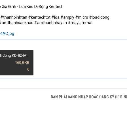
Gia Đình - Loa Kéo Di Động Kentech
#thanhbinhtan #kentechtbt #loa #amply #micro #loadidong
e #amthanhsankhau #amthanhnhayen #maylammat
Dàn Karaoke di động KD-824AC.jpg
160.8 KB
0
BẠN PHẢI ĐĂNG NHẬP HOẶC ĐĂNG KÝ ĐỂ BÌN