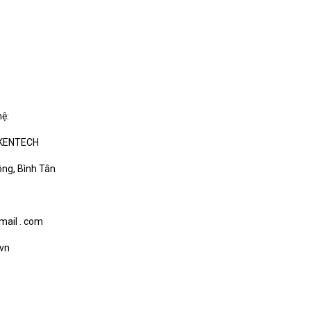
hệ:
 KENTECH
ông, Bình Tân
mail . com
.vn