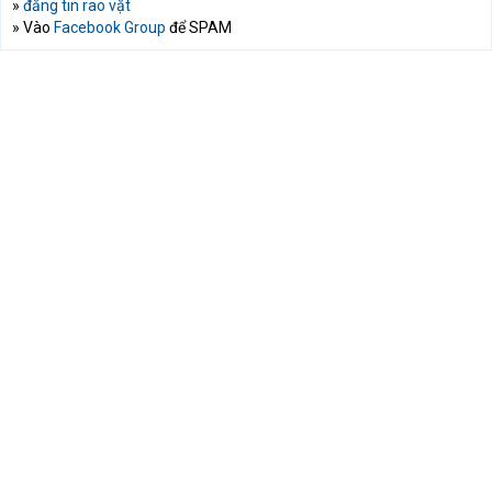
»
đăng tin rao vặt
» Vào
Facebook Group
để SPAM