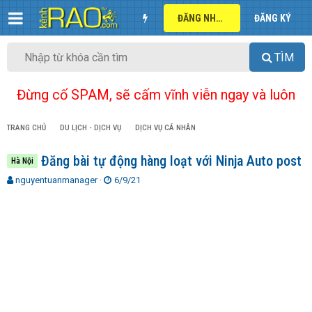
ĐĂNG NHẬP
ĐĂNG KÝ
TÌM
Đừng cố SPAM, sẽ cấm vĩnh viễn ngay và luôn
TRANG CHỦ
DU LỊCH - DỊCH VỤ
DỊCH VỤ CÁ NHÂN
Đăng bài tự động hàng loạt với Ninja Auto post
Hà Nội
T
N
nguyentuanmanager
6/9/21
h
g
r
à
e
y
a
g
d
ử
s
i
t
a
r
t