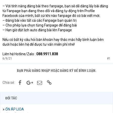
– Với tính năng đăng bài theo fanpage, bạn sẽ dễ dàng lấy bài đăng
từ Fanpage bạn đang theo dõi và đăng tự động trên Profile
Facebook của mình, bất cứ khi nào fanpage đó có bài viết mới.
– Đăng bài vào tất cả các Fanpage bạn quản trị
– Cho phép lựa chọn từng Fanpage để đăng bài
– Hẹn giờ đặt lịch auto đăng bài lên Fanpage
Nếu có bất kỳ câu hỏi băn khoăn hay thắc mắc hãy bình luận bên
dưới hoặc liên hệ để được tư vấn miễn phí nhé!
Liên hệ Hotline/Zalo :
088.9911.838
6/9/21
#1
BẠN PHẢI ĐĂNG NHẬP HOẶC ĐĂNG KÝ ĐỂ BÌNH LUẬN.
Facebook
Google+
Email
Link
Chia sẻ:
ĐỐI TÁC
»
ỔN ÁP LIOA