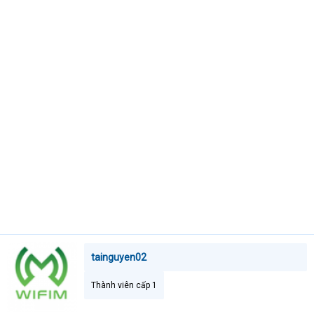
t
e
r
tainguyen02
Thành viên cấp 1