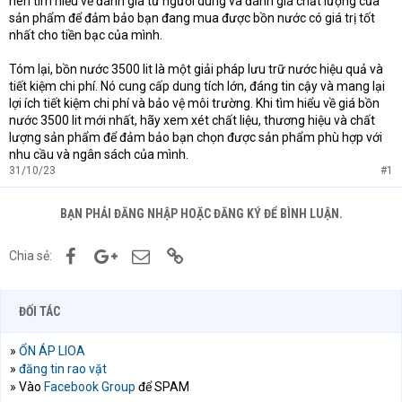
nên tìm hiểu về đánh giá từ người dùng và đánh giá chất lượng của
sản phẩm để đảm bảo bạn đang mua được bồn nước có giá trị tốt
nhất cho tiền bạc của mình.
Tóm lại, bồn nước 3500 lit là một giải pháp lưu trữ nước hiệu quả và
tiết kiệm chi phí. Nó cung cấp dung tích lớn, đáng tin cậy và mang lại
lợi ích tiết kiệm chi phí và bảo vệ môi trường. Khi tìm hiểu về giá bồn
nước 3500 lit mới nhất, hãy xem xét chất liệu, thương hiệu và chất
lượng sản phẩm để đảm bảo bạn chọn được sản phẩm phù hợp với
nhu cầu và ngân sách của mình.
31/10/23
#1
BẠN PHẢI ĐĂNG NHẬP HOẶC ĐĂNG KÝ ĐỂ BÌNH LUẬN.
Facebook
Google+
Email
Link
Chia sẻ:
ĐỐI TÁC
»
ỔN ÁP LIOA
»
đăng tin rao vặt
» Vào
Facebook Group
để SPAM