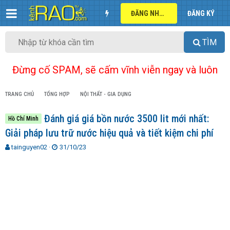
ĐĂNG NHẬP
ĐĂNG KÝ
TÌM
Đừng cố SPAM, sẽ cấm vĩnh viễn ngay và luôn
TRANG CHỦ
TỔNG HỢP
NỘI THẤT - GIA DỤNG
Đánh giá giá bồn nước 3500 lit mới nhất:
Hồ Chí Minh
Giải pháp lưu trữ nước hiệu quả và tiết kiệm chi phí
T
N
tainguyen02
31/10/23
h
g
r
à
e
y
a
g
d
ử
s
i
t
a
r