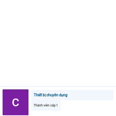
t
e
r
Thiết bị chuyên dụng
Thành viên cấp 1