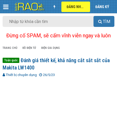
ĐĂNG NHẬP
ĐĂNG KÝ
TÌM
Đừng cố SPAM, sẽ cấm vĩnh viễn ngay và luôn
TRANG CHỦ
ĐỒ ĐIỆN TỬ
ĐIỆN GIA DỤNG
Đánh giá thiết kế, khả năng cắt sắt sắt của
Toàn quốc
Makita LW1400
T
N
Thiết bị chuyên dụng
26/5/23
h
g
r
à
e
y
a
g
d
ử
s
i
t
a
r