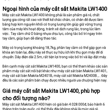
Ngoại hình của máy cắt sắt Makita LW1400
Máy cắt sắt Makita LW1400 không phải là sản phẩm giá rẻ, chất
lượng gia công rất cao với thiết kế chắc chắn, có chân đế được làm
bằng hợp kim nguyên khối có trọng lượng lớn giúp giữ vững trọng
tâm của máy khi hoạt động, tránh xê dịch rung lắc, trong lúc làm
việc.. Tay cầm chữ D bằng nhựa chịu lực, công tắc bố trí ngay trên
tay cầm, giúp bạn dễ dàng thao tác.
Máy có trọng lượng khoảng 18,7kg, phần tay cầm có thể gập gọn và
khóa an toàn lại, điều này sẽ thực sự hữu ích khi thu gọn máy để di
chuyển. Dây điện dài 2.5m, rất tiện lợi trong việc bố trí và lắp đặt máy.
Bên cạnh máy cắt sắt Makita LW1400, bạn có thể tham khảo các sản
phẩm máy cắt sắt nổi bật khác như máy cắt sắt bàn Makita LW1401,
máy cắt sắt bàn Makita M2401B, máy cắt sắt Makita M2400B ,… Đây
đều là các sản phẩm bán chạy được nhiều người ưa chuộng hiện nay.
Giá máy cắt sắt Makita LW1400, phù hợp
cho đối tượng nào?
Máy cắt sắt Makita LW1400 hiện có giá bán 4.028.000đ, bảo hành 6
tháng trên toàn quốc, có thể thấy đây không phải là mức giá rẻ,