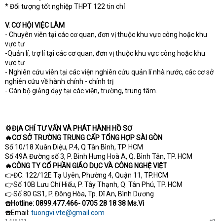
* Đối tượng tốt nghiệp THPT 122 tin chỉ
V. CƠ HỘI VIỆC LÀM
- Chuyên viên tại các cơ quan, đơn vị thuộc khu vực công hoặc khu
vực tư
-Quản lí, trợ lí tại các cơ quan, đơn vị thuộc khu vực công hoặc khu
vực tư
- Nghiên cứu viên tại các viện nghiên cứu quản lí nhà nước, các cơ sở
nghiên cứu về hành chính - chính trị
- Cán bộ giảng dạy tại các viện, trường, trung tâm.
💢ĐỊA CHỈ TƯ VẤN VÀ PHÁT HÀNH HỒ SƠ
🔥CƠ SỞ TRƯỜNG TRUNG CẤP TỔNG HỢP SÀI GÒN
Số 10/18 Xuân Diệu, P.4, Q Tân Bình, TP. HCM
Số 49A Đường số 3, P. Bình Hưng Hoà A, Q. Bình Tân, TP. HCM
🔥CÔNG TY CỔ PHẦN GIÁO DỤC VÀ CÔNG NGHỆ VIỆT
👉ĐC: 122/12E Tạ Uyên, Phường 4, Quận 11, TP.HCM
👉Số 10B Lưu Chí Hiếu, P. Tây Thạnh, Q. Tân Phú, TP. HCM
👉Số 80 GS1, P. Đông Hòa, Tp. Dĩ An, Bình Dương
☎️
Hotline: 0899.477.466- 0705 28 18 38 Ms.Vi
☎️Email:
tuongvi.vte@gmail.com