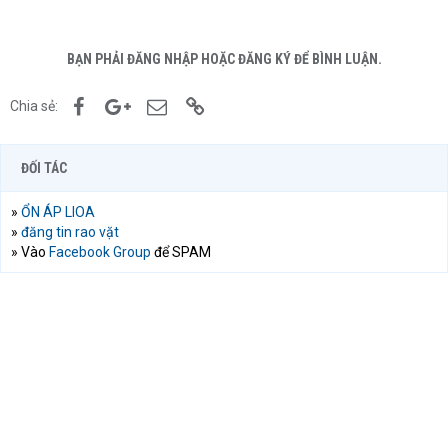
BẠN PHẢI ĐĂNG NHẬP HOẶC ĐĂNG KÝ ĐỂ BÌNH LUẬN.
Facebook
Google+
Email
Link
Chia sẻ:
ĐỐI TÁC
»
ỔN ÁP LIOA
»
đăng tin rao vặt
» Vào
Facebook Group
để SPAM