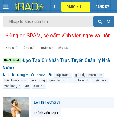
ĐĂNG NHẬP
ĐĂNG KÝ
TÌM
Đừng cố SPAM, sẽ cấm vĩnh viễn ngay và luôn
TRANG CHỦ
TỔNG HỢP
TUYỂN SINH - ĐÀO TẠO
Đạo Tạo Cử Nhân Trực Tuyến Quản Lý Nhà
Hồ Chí Minh
Nước
T
N
T
Le Thi Tương Vi
14/6/21
cấp dưỡng
giáo dục mầm non
h
g
ừ
hiệu trưởng mn
liên thông
quản lý mn
trung tâm gd
tuyển sinh
r
à
k
văn bằng 2
vte
đào tạo
e
y
h
a
g
ó
d
ử
a
Le Thi Tương Vi
s
i
t
a
Thành viên cấp 1
r