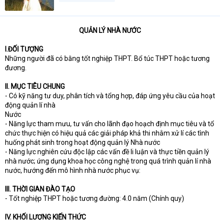
t
e
r
QUẢN LÝ NHÀ NƯỚC
I.ĐỐI TƯỢNG
Những người đã có bằng tốt nghiệp THPT. Bổ túc THPT hoặc tương
đương.
II. MỤC TIÊU CHUNG
- Có kỹ năng tư duy, phân tích và tổng hợp, đáp ứng yêu cầu của hoạt
động quản lí nhà
Nước
- Năng lực tham mưu, tư vấn cho lãnh đạo hoạch định mục tiêu và tổ
chức thực hiện có hiệu quả các giải pháp khả thi nhằm xử lí các tình
huống phát sinh trong hoạt động quản lý Nhà nước
- Năng lực nghiên cứu độc lập các vấn đề li luận và thực tiền quản lý
nhà nước; ứng dụng khoa học công nghệ trong quá trình quản lí nhà
nước, hướng đến mô hình nhà nước phục vụ:
III. THỜI GIAN ĐÀO TẠO
- Tốt nghiệp THPT hoặc tương đường: 4.0 năm (Chính quy)
IV. KHỐI LƯỢNG KIẾN THỨC