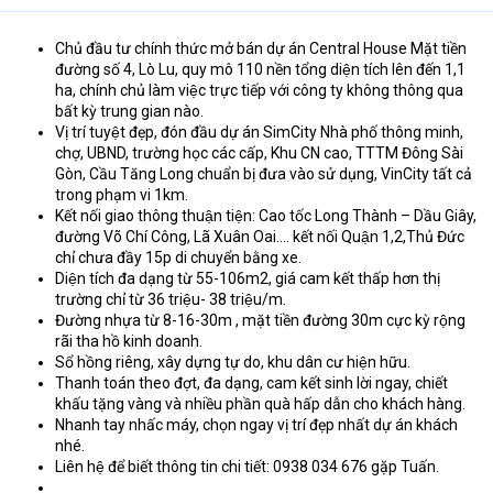
Chủ đầu tư chính thức mở bán dự án Central House Mặt tiền
đường số 4, Lò Lu, quy mô 110 nền tổng diện tích lên đến 1,1
ha, chính chủ làm việc trực tiếp với công ty không thông qua
bất kỳ trung gian nào.
Vị trí tuyệt đẹp, đón đầu dự án SimCity Nhà phố thông minh,
chợ, UBND, trường học các cấp, Khu CN cao, TTTM Đông Sài
Gòn, Cầu Tăng Long chuẩn bị đưa vào sử dụng, VinCity tất cả
trong phạm vi 1km.
Kết nối giao thông thuận tiện: Cao tốc Long Thành – Dầu Giây,
đường Võ Chí Công, Lã Xuân Oai.... kết nối Quận 1,2,Thủ Đức
chỉ chưa đầy 15p di chuyển bằng xe.
Diện tích đa dạng từ 55-106m2, giá cam kết thấp hơn thị
trường chỉ từ 36 triệu- 38 triệu/m.
Đường nhựa từ 8-16-30m , mặt tiền đường 30m cực kỳ rộng
rãi tha hồ kinh doanh.
Sổ hồng riêng, xây dựng tự do, khu dân cư hiện hữu.
Thanh toán theo đợt, đa dạng, cam kết sinh lời ngay, chiết
khấu tặng vàng và nhiều phần quà hấp dẫn cho khách hàng.
Nhanh tay nhấc máy, chọn ngay vị trí đẹp nhất dự án khách
nhé.
Liên hệ để biết thông tin chi tiết: 0938 034 676 gặp Tuấn.