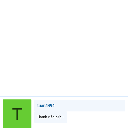
t
e
r
tuan4494
T
Thành viên cấp 1