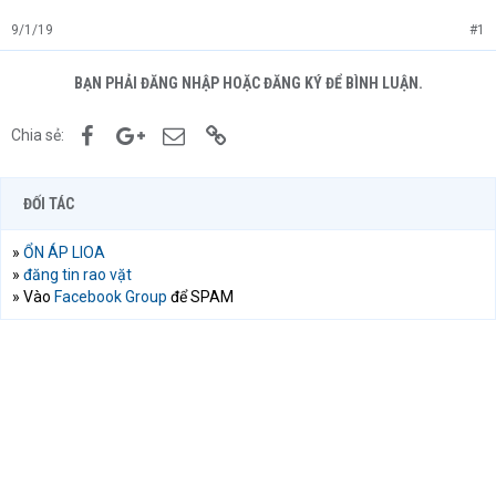
9/1/19
#1
BẠN PHẢI ĐĂNG NHẬP HOẶC ĐĂNG KÝ ĐỂ BÌNH LUẬN.
Facebook
Google+
Email
Link
Chia sẻ:
ĐỐI TÁC
»
ỔN ÁP LIOA
»
đăng tin rao vặt
» Vào
Facebook Group
để SPAM