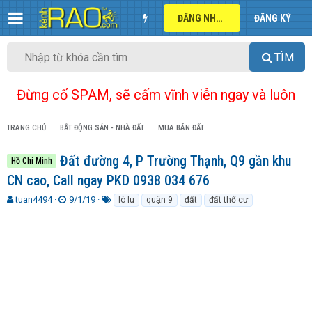
ĐĂNG NHẬP
ĐĂNG KÝ
TÌM
Đừng cố SPAM, sẽ cấm vĩnh viễn ngay và luôn
TRANG CHỦ
BẤT ĐỘNG SẢN - NHÀ ĐẤT
MUA BÁN ĐẤT
Đất đường 4, P Trường Thạnh, Q9 gần khu
Hồ Chí Minh
CN cao, Call ngay PKD 0938 034 676
T
N
T
tuan4494
9/1/19
lò lu
quận 9
đất
đất thổ cư
h
g
ừ
r
à
k
e
y
h
a
g
ó
d
ử
a
s
i
t
a
r