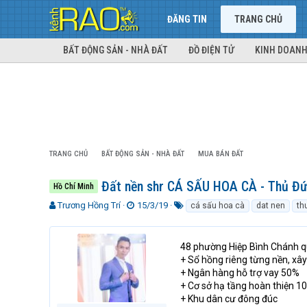
ĐĂNG TIN
TRANG CHỦ
BẤT ĐỘNG SẢN - NHÀ ĐẤT
ĐỒ ĐIỆN TỬ
KINH DOANH
TRANG CHỦ
BẤT ĐỘNG SẢN - NHÀ ĐẤT
MUA BÁN ĐẤT
Đất nền shr CÁ SẤU HOA CÀ - Thủ Đ
Hồ Chí Minh
T
N
T
Trương Hồng Trí
15/3/19
cá sấu hoa cà
dat nen
th
h
g
ừ
r
à
k
e
y
h
48 phường Hiệp Bình Chánh q
a
g
ó
+ Sổ hồng riêng từng nền, xây
d
ử
a
+ Ngân hàng hỗ trợ vay 50%
s
i
+ Cơ sở hạ tầng hoàn thiện 1
t
+ Khu dân cư đông đúc
a