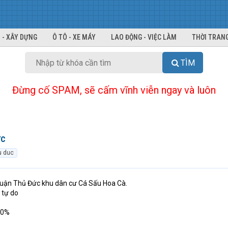
 - XÂY DỰNG
Ô TÔ - XE MÁY
LAO ĐỘNG - VIỆC LÀM
THỜI TRANG
TÌM
Đừng cố SPAM, sẽ cấm vĩnh viễn ngay và luôn
ức
u duc
uận Thủ Đức khu dân cư Cá Sấu Hoa Cà.
 tự do
00%