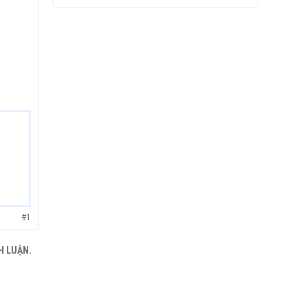
#1
H LUẬN.