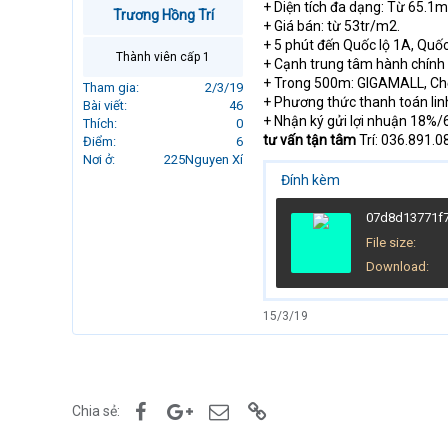
+ Diện tích đa dạng: Từ 65.1
r
Trương Hồng Trí
+ Giá bán: từ 53tr/m2.
t
+ 5 phút đến Quốc lộ 1A, Qu
e
Thành viên cấp 1
+ Cạnh trung tâm hành chính
r
+ Trong 500m: GIGAMALL, Chợ, 
Tham gia
2/3/19
+ Phương thức thanh toán lin
Bài viết
46
+ Nhận ký gửi lợi nhuận 18%/
Thích
0
tư vấn tận tâm
Trí: 036.891.0
Điểm
6
Nơi ở
225Nguyen Xí
Đính kèm
07d8d13771f7
File size
Download
15/3/19
Facebook
Google+
Email
Link
Chia sẻ: