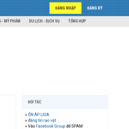
ĐĂNG NHẬP
ĐĂNG KÝ
 - MỸ PHẨM
DU LỊCH - DỊCH VỤ
TỔNG HỢP
ĐỐI TÁC
»
ỔN ÁP LIOA
»
đăng tin rao vặt
» Vào
Facebook Group
để SPAM