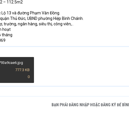
m2 – 112.5m2
ốc Lộ 13 và đường Phạm Văn Đồng.
 quận Thủ Đức, UBND phường Hiệp Bình Chánh.
trường, ngân hàng, siêu thị, công viên,..
h hoạt
6 tháng
869
93a9cae6.jpg
777.3 KB
0
BẠN PHẢI ĐĂNG NHẬP HOẶC ĐĂNG KÝ ĐỂ BÌN