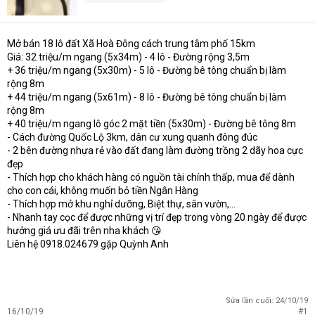
t
e
r
Mở bán 18 lô đất Xã Hoà Đông cách trung tâm phố 15km
Giá: 32 triệu/m ngang (5x34m) - 4 lô - Đường rộng 3,5m
+ 36 triệu/m ngang (5x30m) - 5 lô - Đường bê tông chuẩn bị làm
rộng 8m
+ 44 triệu/m ngang (5x61m) - 8 lô - Đường bê tông chuẩn bị làm
rộng 8m
+ 40 triệu/m ngang lô góc 2 mặt tiền (5x30m) - Đường bê tông 8m
- Cách đường Quốc Lộ 3km, dân cư xung quanh đông đúc
- 2 bên đường nhựa rẻ vào đất đang làm đường trồng 2 dãy hoa cực
đẹp
- Thích hợp cho khách hàng có nguồn tài chính thấp, mua để dành
cho con cái, không muốn bỏ tiền Ngân Hàng
- Thích hợp mở khu nghỉ dưỡng, Biệt thự, sân vườn,...
- Nhanh tay cọc để được những vị trí đẹp trong vòng 20 ngày để được
hưởng giá ưu đãi trên nha khách 😘
Liên hệ 0918.024679 gặp Quỳnh Anh
Sửa lần cuối:
24/10/19
16/10/19
#1