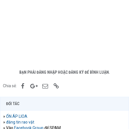
BẠN PHẢI ĐĂNG NHẬP HOẶC ĐĂNG KÝ ĐỂ BÌNH LUẬN.
Facebook
Google+
Email
Link
Chia sẻ:
ĐỐI TÁC
»
ỔN ÁP LIOA
»
đăng tin rao vặt
» Vào
Facebook Group
để SPAM