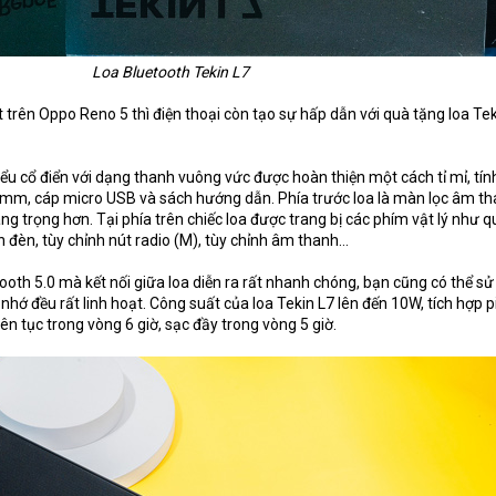
Loa Bluetooth Tekin L7
 trên Oppo Reno 5 thì điện thoại còn tạo sự hấp dẫn với quà tặng loa Tek
iểu cổ điển với dạng thanh vuông vức được hoàn thiện một cách tỉ mỉ, tín
.5mm, cáp micro USB và sách hướng dẫn. Phía trước loa là màn lọc âm t
ng trọng hơn. Tại phía trên chiếc loa được trang bị các phím vật lý như q
 đèn, tùy chỉnh nút radio (M), tùy chỉnh âm thanh…
tooth 5.0 mà kết nối giữa loa diễn ra rất nhanh chóng, bạn cũng có thể s
nhớ đều rất linh hoạt. Công suất của loa Tekin L7 lên đến 10W, tích hợp p
ên tục trong vòng 6 giờ, sạc đầy trong vòng 5 giờ.