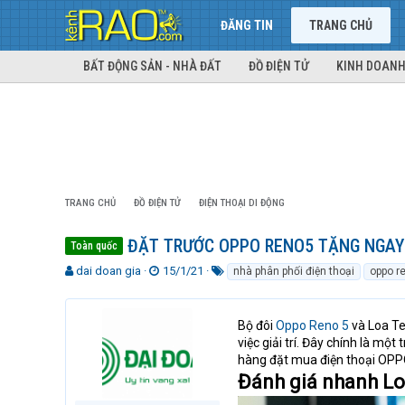
ĐĂNG TIN
TRANG CHỦ
BẤT ĐỘNG SẢN - NHÀ ĐẤT
ĐỒ ĐIỆN TỬ
KINH DOANH
TRANG CHỦ
ĐỒ ĐIỆN TỬ
ĐIỆN THOẠI DI ĐỘNG
ĐẶT TRƯỚC OPPO RENO5 TẶNG NGAY 
Toàn quốc
T
N
T
dai doan gia
15/1/21
nhà phân phối điện thoại
oppo r
h
g
ừ
r
à
k
e
y
h
Bộ đôi
Oppo Reno 5
và Loa Te
a
g
ó
việc giải trí. Đây chính là m
d
ử
a
hàng đặt mua điện thoại OPPO
s
i
Đánh giá nhanh Lo
t
a