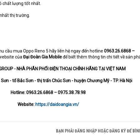
 chất lượng tốt nhất.
 nhất thị trường.
nhu cầu mua Oppo Reno 5 hãy liên hệ ngay đến hotline
0963.26.6868 –
website của
Đại Đoàn Gia Mobile
để biết thêm thông tin chi tiết về sản p
GROUP - NHÀ PHÂN PHỐI ĐIỆN THOẠI CHÍNH HÃNG TẠI VIỆT NAM
n Sơn - tổ Bắc Sơn - thị trấn Chúc Sơn - huyện Chương Mỹ - TP. Hà Nội
Hotline: 0963.26.6868 – 0975.38.78.98
Website:
https://daidoangia.vn/
BẠN PHẢI ĐĂNG NHẬP HOẶC ĐĂNG KÝ ĐỂ BÌN