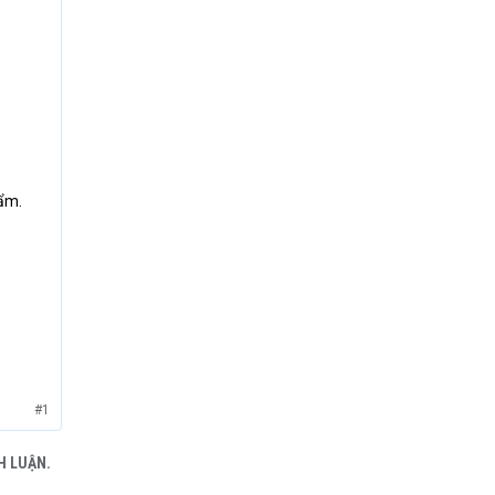
hẩm.
#1
H LUẬN.