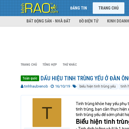
ĐĂNG TIN
TRANG CHỦ
BẤT ĐỘNG SẢN - NHÀ ĐẤT
ĐỒ ĐIỆN TỬ
KINH DOANH
TRANG CHỦ
TỔNG HỢP
THỨ KHÁC
DẤU HIỆU TINH TRÙNG YẾU Ở ĐÀN ÔNG
Toàn quốc
T
N
T
tinhhaubienob
16/10/19
biểu hiện tinh trùng yếu
tinh 
h
g
ừ
r
à
k
e
y
h
Tinh trùng khỏe hay yếu phụ t
T
a
g
ó
tinh trùng, bạn cần thực hiện
d
ử
a
tinh trùng yếu để sớm phát h
s
i
Biểu hiện tinh trù
t
a
- Tinh dịch loãng và ít là 1 t