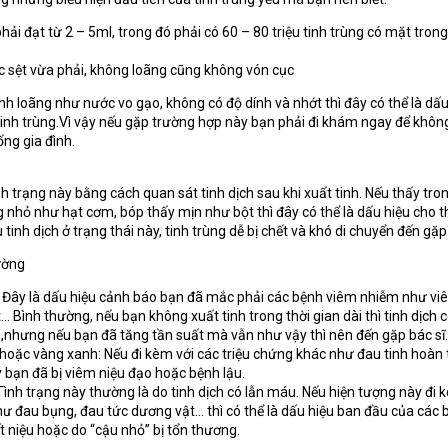
 phải đạt từ 2 – 5ml, trong đó phải có 60 – 80 triệu tinh trùng có mặt tron
ặc sệt vừa phải, không loãng cũng không vón cục
nh loãng như nước vo gạo, không có độ dính và nhớt thì đây có thể là dấu
inh trùng.Vì vậy nếu gặp trường hợp này bạn phải đi khám ngay để khôn
ng gia đình.
nh trạng này bằng cách quan sát tinh dịch sau khi xuất tinh. Nếu thấy tron
g nhỏ như hạt cơm, bóp thấy mịn như bột thì đây có thể là dấu hiệu cho 
u tinh dịch ở trạng thái này, tinh trùng dễ bị chết và khó di chuyển đến gặp
ường
: Đây là dấu hiệu cảnh báo bạn đã mắc phải các bệnh viêm nhiễm như v
ệt… Bình thường, nếu bạn không xuất tinh trong thời gian dài thì tinh dịch 
nhưng nếu bạn đã tăng tần suất mà vẫn như vậy thì nên đến gặp bác sĩ.
hoặc vàng xanh: Nếu đi kèm với các triệu chứng khác như đau tinh hoàn 
y bạn đã bị viêm niệu đạo hoặc bệnh lậu.
ình trạng này thường là do tinh dịch có lẫn máu. Nếu hiện tượng này đi 
hư đau bụng, đau tức dương vật… thì có thể là dấu hiệu ban đầu của các 
t niệu hoặc do “cậu nhỏ” bị tổn thương.