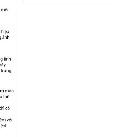
g mỗi
 hiệu
g ảnh
g tinh
thấy
 trứng.
iêm mào
có thể
thì có
kèm với
bệnh