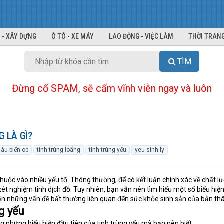
 - XÂY DỰNG
Ô TÔ - XE MÁY
LAO ĐỘNG - VIỆC LÀM
THỜI TRANG
TÌM
Đừng cố SPAM, sẽ cấm vĩnh viễn ngay và luôn
 LÀ GÌ?
hàu biển ob
tinh trùng loãng
tinh trùng yếu
yeu sinh ly
huộc vào nhiều yếu tố. Thông thường, để có kết luận chính xác về chất l
 xét nghiệm tinh dịch đồ. Tuy nhiên, bạn vẫn nên tìm hiểu một số biểu hiệ
iện những vấn đề bất thường liên quan đến sức khỏe sinh sản của bản th
ng yếu
rong những biểu hiện đầu tiên của tinh trùng yếu mà bạn nên biết.