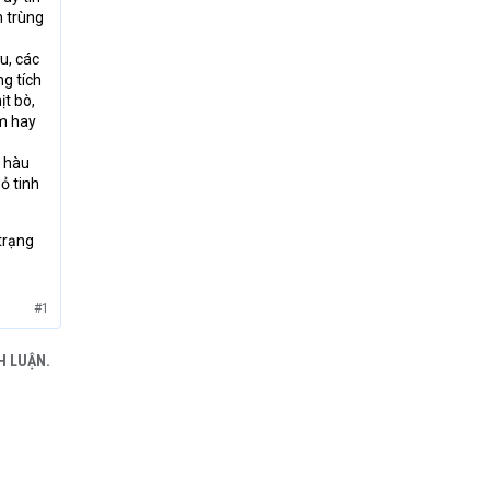
h trùng
u, các
ng tích
ịt bò,
am hay
ừ hàu
bỏ tinh
trạng
#1
H LUẬN.