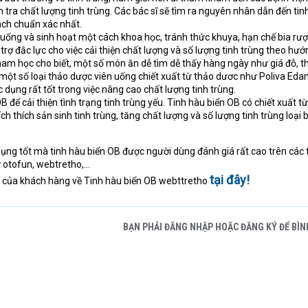
m tra chất lượng tinh trùng. Các bác sĩ sẽ tìm ra nguyên nhân dẫn đến tin
cách chuẩn xác nhất.
 uống và sinh hoạt một cách khoa học, tránh thức khuya, hạn chế bia rượ
 trợ đắc lực cho việc cải thiện chất lượng và số lượng tinh trùng theo hướ
am học cho biết, một số món ăn dễ tìm dễ thấy hàng ngày như giá đỗ, th
 một số loại thảo dược viên uống chiết xuất từ thảo dươc như Poliva Ed
 dụng rất tốt trong việc nâng cao chất lượng tinh trùng.
B để cải thiện tình trạng tinh trùng yếu. Tinh hàu biển OB có chiết xuất t
ch thích sản sinh tinh trùng, tăng chất lượng và số lượng tinh trùng loại 
ng tốt mà tinh hàu biển OB được người dùng đánh giá rất cao trên các 
 otofun, webtretho,...
tại đây!
á của khách hàng về Tinh hàu biển OB webttretho
BẠN PHẢI ĐĂNG NHẬP HOẶC ĐĂNG KÝ ĐỂ BÌN