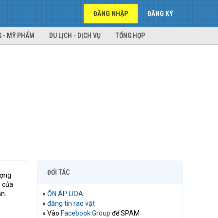
ĐĂNG NHẬP
ĐĂNG KÝ
 - MỸ PHẨM
DU LỊCH - DỊCH VỤ
TỔNG HỢP
ĐỐI TÁC
ượng
n của
ân.
»
ỔN ÁP LIOA
»
đăng tin rao vặt
» Vào
Facebook Group
để SPAM