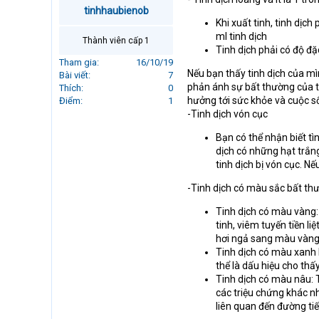
r
tinhhaubienob
t
Khi xuất tinh, tinh dịch
e
ml tinh dịch
Thành viên cấp 1
r
Tinh dịch phải có độ đ
Tham gia
16/10/19
Nếu bạn thấy tinh dịch của mì
Bài viết
7
phản ánh sự bất thường của t
Thích
0
hưởng tới sức khỏe và cuộc số
Điểm
1
-Tinh dịch vón cục
Bạn có thể nhận biết tì
dịch có những hạt trắn
tinh dịch bị vón cục. Nế
-Tinh dịch có màu sắc bất th
Tinh dịch có màu vàng
tinh, viêm tuyến tiền li
hơi ngả sang màu vàng,
Tinh dịch có màu xanh 
thể là dấu hiệu cho thấ
Tinh dịch có màu nâu: T
các triệu chứng khác n
liên quan đến đường tiế