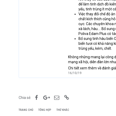
để làm tinh dịch đồ kiể
yếu, tinh trùng ít một 
Việc thay đổi chế độ ăn
chất kích thích cũng hỗ
cực. Các chuyên khoa n
xà lách, hàu…. Bổ sung
Poliva Edam Plus có tác
Bổ sung tinh hàu biển O
biển tươi có khả năng kí
trùng yếu, kém, chết.
Không những mang lại công dụ
mạng xã hội, diễn đàn lớn như
Chi tiết xem thêm về đánh gi
16/10/19
Facebook
Google+
Email
Link
Chia sẻ:
TRANG CHỦ
TỔNG HỢP
THỨ KHÁC