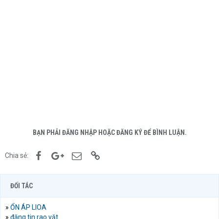
BẠN PHẢI ĐĂNG NHẬP HOẶC ĐĂNG KÝ ĐỂ BÌNH LUẬN.
Facebook
Google+
Email
Link
Chia sẻ:
ĐỐI TÁC
»
ỔN ÁP LIOA
»
đăng tin rao vặt