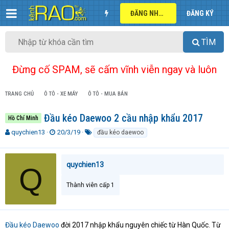
ĐĂNG NHẬP
ĐĂNG KÝ
TÌM
Đừng cố SPAM, sẽ cấm vĩnh viễn ngay và luôn
TRANG CHỦ
Ô TÔ - XE MÁY
Ô TÔ - MUA BÁN
Đầu kéo Daewoo 2 cầu nhập khẩu 2017
Hồ Chí Minh
T
N
T
quychien13
20/3/19
đầu kéo daewoo
h
g
ừ
r
à
k
e
y
h
quychien13
Q
a
g
ó
d
ử
a
Thành viên cấp 1
s
i
t
a
r
t
Đầu kéo Daewoo
đời 2017 nhập khẩu nguyên chiếc từ Hàn Quốc. Từ