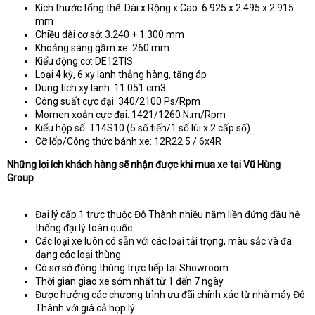
Kích thước tổng thể: Dài x Rộng x Cao: 6.925 x 2.495 x 2.915
mm
Chiều dài cơ sở: 3.240 + 1.300 mm
Khoảng sáng gầm xe: 260 mm
Kiểu động cơ: DE12TIS
Loại 4 kỳ, 6 xy lanh thẳng hàng, tăng áp
Dung tích xy lanh: 11.051 cm3
Công suất cực đại: 340/2100 Ps/Rpm
Momen xoắn cực đại: 1421/1260 N.m/Rpm
Kiểu hộp số: T14S10 (5 số tiến/1 số lùi x 2 cấp số)
Cỡ lốp/Công thức bánh xe: 12R22.5 / 6x4R
Những lợi ích khách hàng sẽ nhận được khi mua xe tại Vũ Hùng
Group
Đại lý cấp 1 trực thuộc Đô Thành nhiều năm liền đứng đầu hệ
thống đại lý toàn quốc
Các loại xe luôn có sẵn với các loại tải trọng, màu sắc và đa
dạng các loại thùng
Có sơ sở đóng thùng trực tiếp tại Showroom
Thời gian giao xe sớm nhất từ 1 đến 7 ngày
Được hưởng các chương trình ưu đãi chính xác từ nhà máy Đô
Thành với giá cả hợp lý