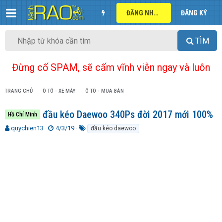
ĐĂNG NHẬP
ĐĂNG KÝ
TÌM
Đừng cố SPAM, sẽ cấm vĩnh viễn ngay và luôn
TRANG CHỦ
Ô TÔ - XE MÁY
Ô TÔ - MUA BÁN
đầu kéo Daewoo 340Ps đời 2017 mới 100%
Hồ Chí Minh
T
N
T
quychien13
4/3/19
đầu kéo daewoo
h
g
ừ
r
à
k
e
y
h
a
g
ó
d
ử
a
s
i
t
a
r
t