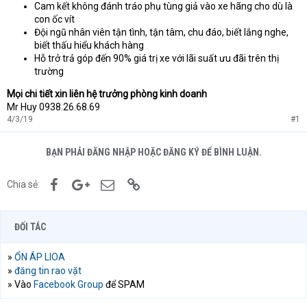
Cam kết không đánh tráo phụ tùng giả vào xe hãng cho dù là
con ốc vít
Đội ngũ nhân viên tận tình, tận tâm, chu đáo, biết lắng nghe,
biết thấu hiểu khách hàng
Hỗ trở trả góp đến 90% giá trị xe với lãi suất ưu đãi trên thị
trường
Mọi chi tiết xin liên hệ trưởng phòng kinh doanh
Mr Huy 0938.26.68.69
4/3/19
#1
BẠN PHẢI ĐĂNG NHẬP HOẶC ĐĂNG KÝ ĐỂ BÌNH LUẬN.
Facebook
Google+
Email
Link
Chia sẻ:
ĐỐI TÁC
»
ỔN ÁP LIOA
»
đăng tin rao vặt
» Vào
Facebook Group
để SPAM