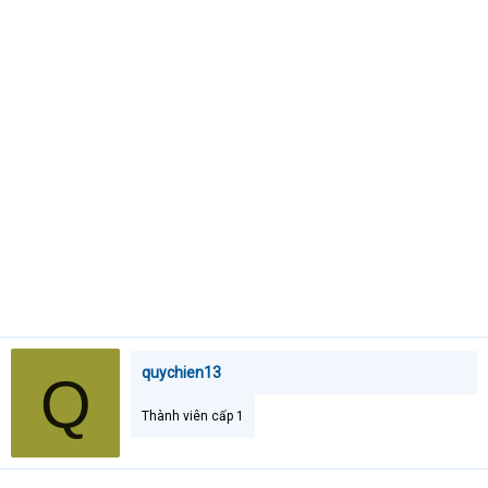
e
r
quychien13
Q
Thành viên cấp 1