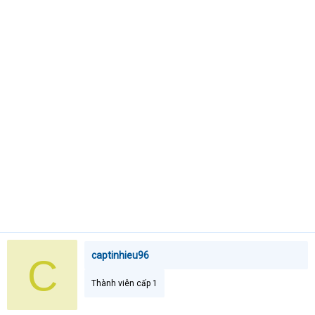
e
r
captinhieu96
C
Thành viên cấp 1