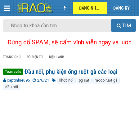
ĐĂNG NHẬP
ĐĂNG KÝ
TÌM
Đừng cố SPAM, sẽ cấm vĩnh viễn ngay và luôn
TRANG CHỦ
ĐỒ ĐIỆN TỬ
ĐIỆN LẠNH
Đầu nối, phụ kiện ống ruột gà các loại
Toàn quốc
T
N
T
captinhieu96
2/6/21
khớp nối
pg sắt
racco ruột gà
h
g
ừ
đầu nối
r
à
k
e
y
h
a
g
ó
d
ử
a
s
i
t
a
r
t