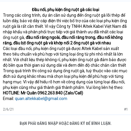
Đầu nối, phụ kiện ống ruột gà các loại
Trong các công trình, dự án cần sử dụng đến ống ruột gà lõi thép để
luồn dây, bảo vệ dây cáp điện thì việc bổ trợ của các loại phụ kiện ống
ruột gà là rất cần thiết. Vì vậy Công ty TNHH Altek Kabel Việt Nam đã
nhập khẩu và phân phối trực tiếp với giá thành ưu đãi nhất các loại
ống ruột gà,
đầu nối răng ngoài, đầu nối răng trong, đầu nối không
răng, đầu bịt ống ruột gà và khớp nối 2 ống ruột gà với nhau
Các loại đầu nối, phụ kiện ống ruột gà được Altek Kabel sản xuất
theo tiêu chuẩn và phù hợp với từng loại ống từ phi nhỏ nhất là lớn
nhất. Với chất liệu thép không rỉ, phụ kiện ống ruột gà đảm bảo được
độ bền qua thời gian sử dụng dài và đem đến độ chắc chắn cần thiết
Trong quá trình thi công sử dụng ống ruột gà, tuỳ thuộc vào các mục
đích sử dụng khác nhau mà chọn loại phụ kiện để phù hợp với từng
hạng mục. Vì vậy để hiểu rõ hơn về công dụng của từng loại đầu nối,
phụ kiện cũng như giá thành giá thành phẩm. Vui lòng liên hệ theo:
HOTLINE: Mr Quân 0962.263.840 (Zalo/Call)
Email:
quan.altekkabel@gmail.com
2/6/21
#1
BẠN PHẢI ĐĂNG NHẬP HOẶC ĐĂNG KÝ ĐỂ BÌNH LUẬN.