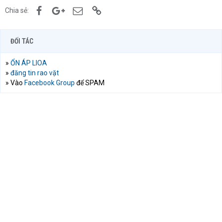
Facebook
Google+
Email
Link
Chia sẻ:
ĐỐI TÁC
»
ỔN ÁP LIOA
»
đăng tin rao vặt
» Vào
Facebook Group
để SPAM