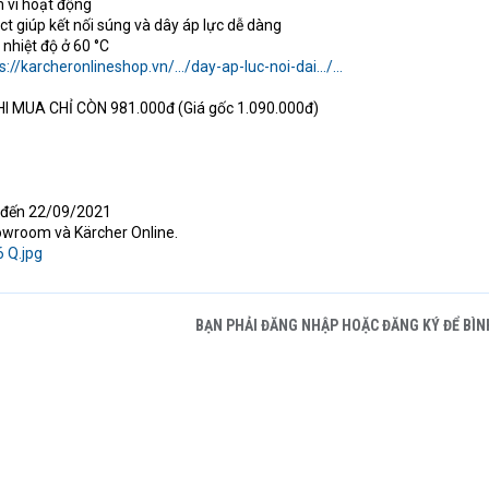
m vi hoạt động
t giúp kết nối súng và dây áp lực dễ dàng
nhiệt độ ở 60 °C
s://karcheronlineshop.vn/.../day-ap-luc-noi-dai.../...
I MUA CHỈ CÒN 981.000đ (Giá gốc 1.090.000đ)
 đến 22/09/2021
wroom và Kärcher Online.
BẠN PHẢI ĐĂNG NHẬP HOẶC ĐĂNG KÝ ĐỂ BÌN