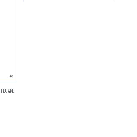
#1
H LUẬN.