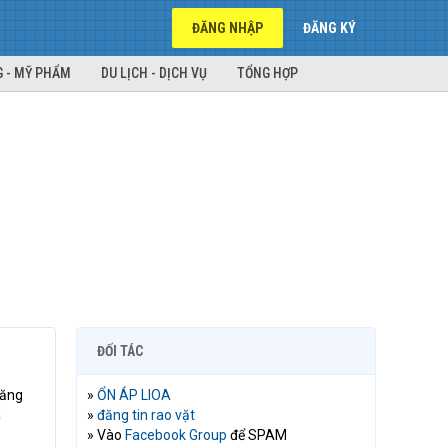
ĐĂNG NHẬP
ĐĂNG KÝ
 - MỸ PHẨM
DU LỊCH - DỊCH VỤ
TỔNG HỢP
ĐỐI TÁC
năng
»
ỔN ÁP LIOA
a
»
đăng tin rao vặt
» Vào
Facebook Group
để SPAM