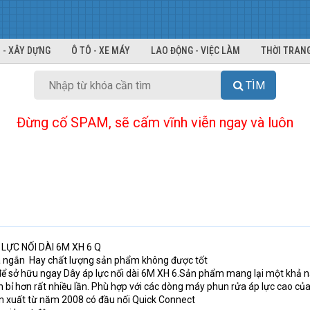
 - XÂY DỰNG
Ô TÔ - XE MÁY
LAO ĐỘNG - VIỆC LÀM
THỜI TRANG
TÌM
Đừng cố SPAM, sẽ cấm vĩnh viễn ngay và luôn
LỰC NỐI DÀI 6M XH 6 Q
á ngắn
Hay chất lượng sản phẩm không được tốt
 để sở hữu ngay Dây áp lực nối dài 6M XH 6.Sản phẩm mang lại một khả 
 bỉ hơn rất nhiều lần. Phù hợp với các dòng máy phun rửa áp lực cao củ
n xuất từ năm 2008 có đầu nối Quick Connect