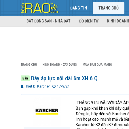
ĐĂNG TIN
TRANG CHỦ
BẤT ĐỘNG SẢN - NHÀ ĐẤT
ĐỒ ĐIỆN TỬ
KINH DOANH
TRANG CHỦ
KINH DOANH - XÂY DỰNG
MUA BÁN QUA MẠNG
Dây áp lực nối dài 6m XH 6 Q
Bán
T
N
Thiết bị Karcher
17/9/21
h
g
r
à
e
y
THÁNG 9 ƯU ĐÃI VỚI DÂY ÁP 
a
g
Bạn gặp khó khăn khi dây qu
d
ử
Đừng lo, hãy đến với Karcher
s
i
linh hoạt cao, mạnh mẽ và bền
t
Karcher từ K2 đến K7 được sả
a