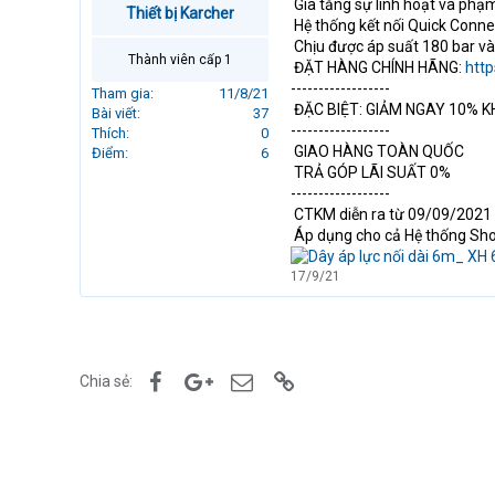
Gia tăng sự linh hoạt và phạ
Thiết bị Karcher
r
Hệ thống kết nối Quick Connec
t
Chịu được áp suất 180 bar và 
e
Thành viên cấp 1
ĐẶT HÀNG CHÍNH HÃNG:
http
r
------------------
Tham gia
11/8/21
ĐẶC BIỆT: GIẢM NGAY 10% KH
Bài viết
37
------------------
Thích
0
GIAO HÀNG TOÀN QUỐC
Điểm
6
TRẢ GÓP LÃI SUẤT 0%
------------------
CTKM diễn ra từ 09/09/2021
Áp dụng cho cả Hệ thống Sho
17/9/21
Facebook
Google+
Email
Link
Chia sẻ: