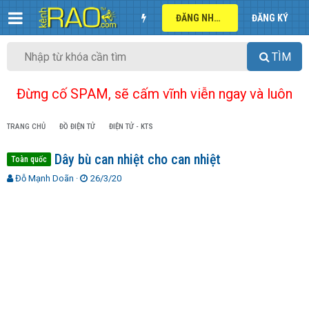
ĐĂNG NHẬP
ĐĂNG KÝ
TÌM
Đừng cố SPAM, sẽ cấm vĩnh viễn ngay và luôn
TRANG CHỦ
ĐỒ ĐIỆN TỬ
ĐIỆN TỬ - KTS
Dây bù can nhiệt cho can nhiệt
Toàn quốc
T
N
Đỗ Mạnh Doãn
26/3/20
h
g
r
à
e
y
a
g
d
ử
s
i
t
a
r
t