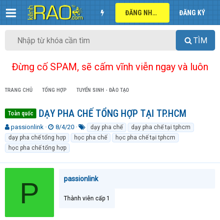
ĐĂNG NHẬP
ĐĂNG KÝ
TÌM
Đừng cố SPAM, sẽ cấm vĩnh viễn ngay và luôn
TRANG CHỦ
TỔNG HỢP
TUYỂN SINH - ĐÀO TẠO
DẠY PHA CHẾ TỔNG HỢP TẠI TP.HCM
Toàn quốc
T
N
T
passionlink
8/4/20
dạy pha chế
dạy pha chế tại tphcm
h
g
ừ
dạy pha chế tổng hợp
học pha chế
học pha chế tại tphcm
r
à
k
học pha chế tổng hợp
e
y
h
a
g
ó
d
ử
a
passionlink
s
i
P
t
a
Thành viên cấp 1
r
t