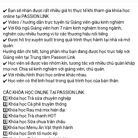
e
r
✔️ Bạn sẽ nhận được rất nhiều giá trị thực tế khi tham gia khóa học
online tại PASSION LINK
✔️ Video / hướng dẫn trực tuyến từ Giảng viên giàu kinh nghiệm
✔️ Với Đội ngũ Giảng viên hơn 7 năm kinh nghiệm trong ngành,
nghiên cứu nhiều hương vị từ các thương hiệu nổi tiếng
✔️ Được hỗ trợ xuyên suốt trong quá trình thực hành tại nhà và mở
quán.
Hướng dẫn chi tiết, từng phần như bạn đang được học trực tiếp với
Giảng viên tại Trung tâm Passion Link
✔️ Học viên sẽ được vào nhóm kín, tương tác với nhiều chủ quán khắp
mọi nơi. Chia sẻ kinh nghiệm với giảng viên, chủ quán.
✔️ Với nhiều hình thức học online khác nhau.
✔️ Học viên có thể linh hoạt trong quá trình học của bản thân.
CÁC KHÓA HỌC ONLINE TẠI PASSION LINK.
1️⃣ Khóa học Trà sữa chuyên nghiệp
2️⃣ Khóa học Cà phê truyền thống
3️⃣Khóa học Rau má mix hiện đại
4️⃣ Khóa học Trà chanh HOT
5️⃣ Khóa học Sữa chua trân châu
6️⃣Khóa học Menu Ăn Vặt thịnh hành
7️⃣ Khóa học Sinh tố nước ép