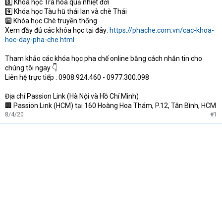
8️⃣ Khóa học Trà hoa quả nhiệt đới
9️⃣ Khóa học Tàu hũ thái lan và chè Thái
🔟 Khóa học Chè truyền thống
Xem đầy đủ các khóa học tại đây:
https://phache.com.vn/cac-khoa-
hoc-day-pha-che.html
Tham khảo các khóa học pha chế online bằng cách nhắn tin cho
chúng tôi ngay 👇
Liên hệ trực tiếp : 0908.924.460 - 0977.300.098
Địa chỉ Passion Link (Hà Nội và Hồ Chí Minh)
🏢 Passion Link (HCM) tại 160 Hoàng Hoa Thám, P.12, Tân Bình, HCM
8/4/20
#1