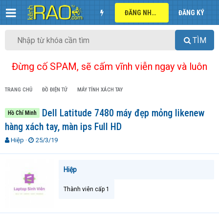
ĐĂNG NHẬP
ĐĂNG KÝ
TÌM
Đừng cố SPAM, sẽ cấm vĩnh viễn ngay và luôn
TRANG CHỦ
ĐỒ ĐIỆN TỬ
MÁY TÍNH XÁCH TAY
Dell Latitude 7480 máy đẹp mỏng likenew
Hồ Chí Minh
hàng xách tay, màn ips Full HD
T
N
Hiệp
25/3/19
h
g
r
à
e
y
Hiệp
a
g
d
ử
Thành viên cấp 1
s
i
t
a
r