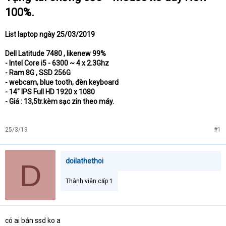
100%.
List laptop ngày 25/03/2019
Dell Latitude 7480 , likenew 99%
- Intel Core i5 - 6300 ~ 4 x 2.3Ghz
- Ram 8G , SSD 256G
- webcam, blue tooth, đèn keyboard
- 14" IPS Full HD 1920 x 1080
- Giá : 13,5tr.kèm sạc zin theo máy.
25/3/19
#1
doilathethoi
D
Thành viên cấp 1
có ai bán ssd ko a