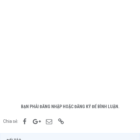
BẠN PHẢI ĐĂNG NHẬP HOẶC ĐĂNG KÝ ĐỂ BÌNH LUẬN.
Facebook
Google+
Email
Link
Chia sẻ: