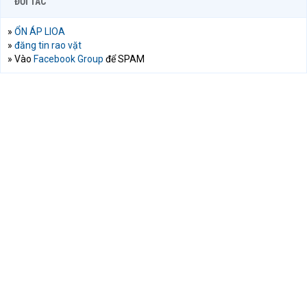
ĐỐI TÁC
»
ỔN ÁP LIOA
»
đăng tin rao vặt
» Vào
Facebook Group
để SPAM