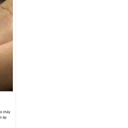
bị cháy
ện áp