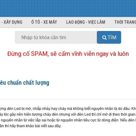
 - XÂY DỰNG
Ô TÔ - XE MÁY
LAO ĐỘNG - VIỆC LÀM
THỜI TRANG
TÌM
Đừng cố SPAM, sẽ cấm vĩnh viễn ngay và luôn
êu chuẩn chất lượng
ượng đèn Led bị mờ, nhấp nháy hay cháy mà không biết nguyên nhân là do đâu. K
dây tóc gây nên hiện tượng cháy đèn nhưng với đèn Led thì chỉ mờ đi theo thời gian
 nguyên nhân từ việc lắp sai hoặc từ nguyên nhân tiêu cực từ dòng điện. Nếu đèn 
n thì hãy tham khảo bài viết sau đây.