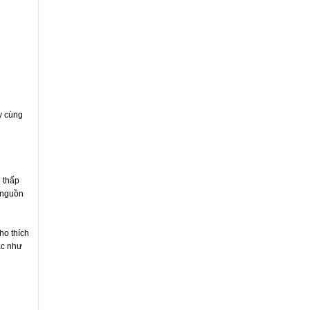
y cùng
 thấp
i nguồn
ho thích
ác như