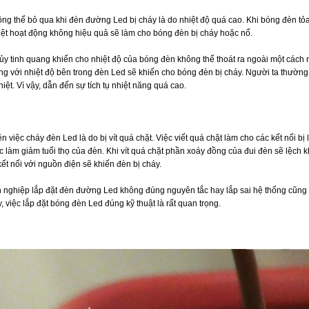
g thể bỏ qua khi đèn đường Led bị cháy là do nhiệt độ quá cao. Khi bóng đèn tỏ
iệt hoạt động không hiệu quả sẽ làm cho bóng đèn bị cháy hoặc nổ.
hủy tinh quang khiến cho nhiệt độ của bóng đèn không thể thoát ra ngoài một cách
ng với nhiệt độ bên trong đèn Led sẽ khiến cho bóng đèn bị cháy. Người ta thường
ệt. Vì vậy, dẫn đến sự tích tụ nhiệt năng quá cao.
việc cháy đèn Led là do bị vít quá chặt. Việc viết quá chặt làm cho các kết nối bị lệ
làm giảm tuổi thọ của đèn. Khi vít quá chặt phần xoáy đồng của đui đèn sẽ lệch khỏi
ết nối với nguồn điện sẽ khiến đèn bị cháy.
 nghiệp lắp đặt đèn đường Led không đúng nguyên tắc hay lắp sai hệ thống cũng
, việc lắp đặt bóng đèn Led đúng kỹ thuật là rất quan trọng.