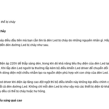
thể bị cháy
cháy
háy điều đầu tiên mà bạn cần tìm là đèn Led bị cháy do những nguyên nhân gì. Hã
 đến đèn đường Led bị cháy như sau.
ện áp 220V để thắp sáng đèn, trong khi đó khả năng tiêu thụ điện của đèn Led lại
. Khi lắp đèn Led người ta thường lắp kèm bộ điều khiển Led driver để chuyển đổ
nh dòng điện một chiều nhằm tạo ra nguồn điện phù hợp với con chip của đèn Led.
d driver khi điện áp tăng cao đột ngột thì bộ điều khiển này không kịp điều chỉnh c
ất cả đèn đường Led. Không chỉ mỗi đèn Led bị như vậy mà các thiết bị điện tử kh
ày đều có thể bị cháy hoặc hư hỏng.
iếu sáng quá cao