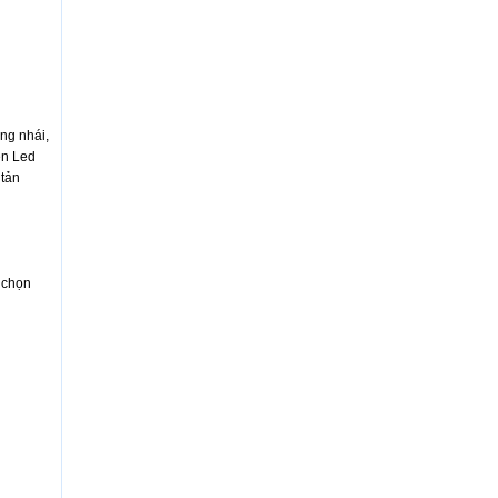
ng nhái,
èn Led
 tản
 chọn