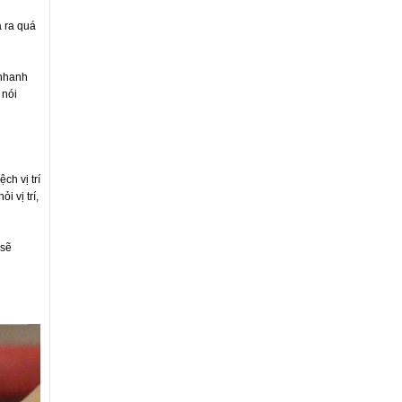
a ra quá
 nhanh
 nói
ch vị trí
 vị trí,
 sẽ