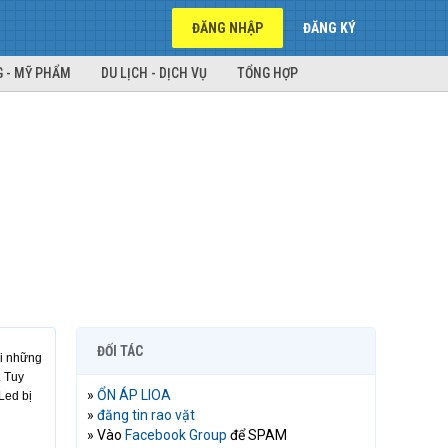
ĐĂNG NHẬP
ĐĂNG KÝ
 - MỸ PHẨM
DU LỊCH - DỊCH VỤ
TỔNG HỢP
ĐỐI TÁC
hi những
. Tuy
»
ỔN ÁP LIOA
Led bị
»
đăng tin rao vặt
» Vào
Facebook Group
để SPAM