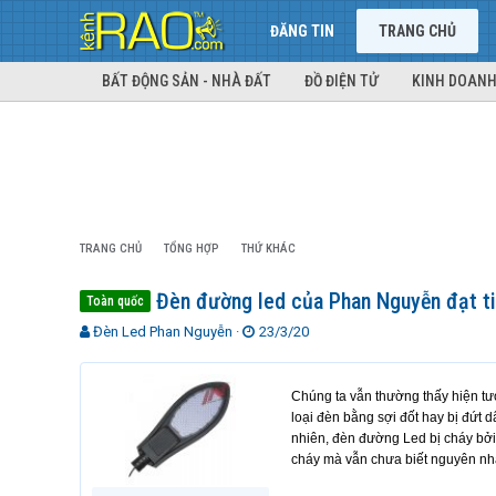
ĐĂNG TIN
TRANG CHỦ
BẤT ĐỘNG SẢN - NHÀ ĐẤT
ĐỒ ĐIỆN TỬ
KINH DOANH
TRANG CHỦ
TỔNG HỢP
THỨ KHÁC
Đèn đường led của Phan Nguyễn đạt ti
Toàn quốc
T
N
Đèn Led Phan Nguyễn
23/3/20
h
g
r
à
e
y
Chúng ta vẫn thường thấy hiện t
a
g
loại đèn bằng sợi đốt hay bị đứt 
d
ử
nhiên, đèn đường Led bị cháy bởi
s
i
cháy mà vẫn chưa biết nguyên nhâ
t
a