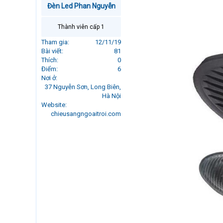
Đèn Led Phan Nguyễn
r
t
e
Thành viên cấp 1
r
Tham gia
12/11/19
Bài viết
81
Thích
0
Điểm
6
Nơi ở
37 Nguyễn Sơn, Long Biên,
Hà Nội
Website
chieusangngoaitroi.com