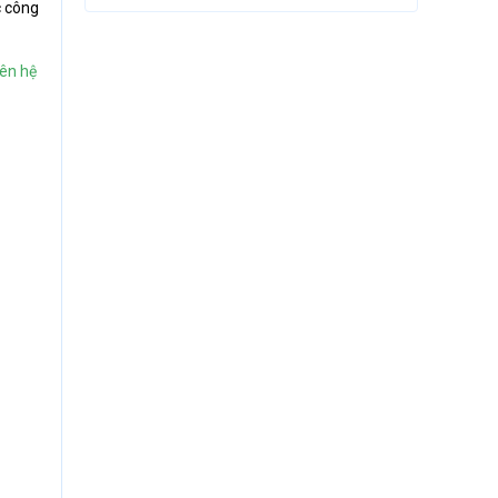
c công
iên hệ