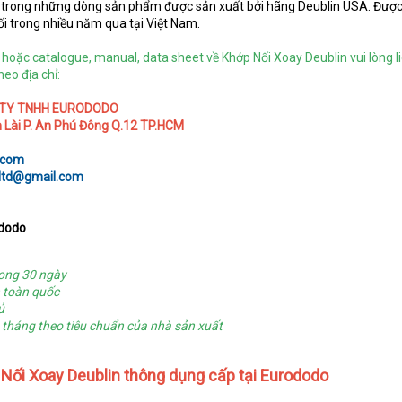
t trong những dòng sản phẩm được sản xuất bởi hãng Deublin USA. Đượ
trong nhiều năm qua tại Việt Nam.
hoặc catalogue, manual, data sheet về Khớp Nối Xoay Deublin vui lòng l
eo địa chỉ:
 TY TNHH EURODODO
n Lài P. An Phú Đông Q.12 TP.HCM
.com
ltd@gmail.com
ododo
rong 30 ngày
n toàn quốc
ủ
tháng theo tiêu chuẩn của nhà sản xuất
Nối Xoay Deublin thông dụng cấp tại Eurododo