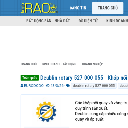
ĐĂNG TIN
TRANG CHỦ
BẤT ĐỘNG SẢN - NHÀ ĐẤT
ĐỒ ĐIỆN TỬ
KINH DOANH
TRANG CHỦ
KINH DOANH - XÂY DỰNG
DOANH NGHIỆP
Deublin rotary 527-000-055 - Khớp nối 
Toàn quốc
T
N
T
EURODODO
13/3/26
deublin rotary 527-000-055
deubl
h
g
ừ
r
à
k
e
y
h
Các khớp nối quay và vòng tr
a
g
ó
quy trình sản xuất.
d
ử
a
Deublin cung cấp nhiều công n
s
i
quay và áp suất.
t
a