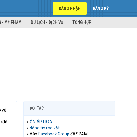
ĐĂNG NHẬP
ĐĂNG KÝ
 - MỸ PHẨM
DU LỊCH - DỊCH VỤ
TỔNG HỢP
ĐỐI TÁC
p và
c độ
»
ỔN ÁP LIOA
»
đăng tin rao vặt
» Vào
Facebook Group
để SPAM