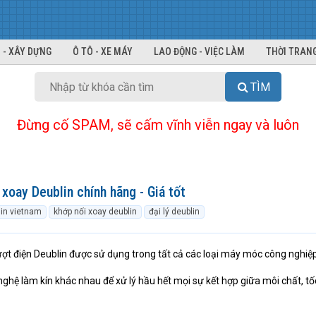
 - XÂY DỰNG
Ô TÔ - XE MÁY
LAO ĐỘNG - VIỆC LÀM
THỜI TRANG
TÌM
Đừng cố SPAM, sẽ cấm vĩnh viễn ngay và luôn
xoay Deublin chính hãng - Giá tốt
in vietnam
khớp nối xoay deublin
đại lý deublin
ượt điện Deublin được sử dụng trong tất cả các loại máy móc công nghiệ
ghệ làm kín khác nhau để xử lý hầu hết mọi sự kết hợp giữa môi chất, tố