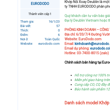
Khớp Nối Xoay Deublin là mộ
r
EURODODO
ty TNHH EURODODO phân phối 
t
e
Thành viên cấp 1
Quý khách cần tư vấn báo giá 
r
Đại lý
Deublin Vietnam
hoặc th
Tham gia
16/1/23
Bài viết
57
PHÒNG KINH DOANH – CÔNG
Thích
0
Địa chỉ: 6/33/7/4 Đường Vườ
Điểm
6
Website: EuroDodo.com
Nơi ở
Toàn Quốc
Website
eurododo.com
Email:
kinhdoanh@eurododo
Email dự phòng:
eurododo.co
Hotline: 03-7400-8015 (zalo)
Chính sách bán hàng tại Eur
Hỗ trợ công nợ 100% t
Miễn phí giao hàng trê
Cung cấp CO, CQ đầy đ
Bảo hành sản phẩm 12 
Danh sách model Khớp 