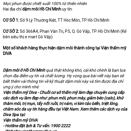
Mực phun được chiết xuất 100% từ thiên nhiên
Hai địa chỉ
dặm môi Hồ Chí Minh
uy tín:
CƠ SỞ 1:
Số 9 Lý Thường Kiệt, TT Hóc Môn, TP Hồ Chí Minh
CƠ SỞ 2:
Số 366A4, Phan Văn Trị, P.5, Q. Gò Vấp, TP. Hồ Chí Minh (Kế
bên siêu thị e mart Gò Vấp)
Một số khách hàng thực hiện dặm môi thành công tại Viện thẩm mỹ
DIVA
Dặm môi ở Hồ Chí Minh
quả thật không khó, cái khó chính là bạn lựa
chọn địa điểm uy tín và chất lượng. Hy vọng qua bài viết này bạn sẽ
biết thêm vài thông tin về kỹ thuật dặm môi này và tìm được địa chỉ
ưng ý cho mình nhé.
Viện thẩm mỹ Diva - Chuỗi cơ sở thẩm mỹ làm đẹp chuyên cung cấp
các dịch vụ làm đẹp như: phun môi, phun mày, giảm béo (calo), khử
thâm môi, trị mụn, tẩy nốt ruồi, trị nám, vi kim tảo biển, triệt lông,
chăm sóc da uy tín hàng đầu tại Việt Nam. Xem thêm các dịch vụ của
Diva Spa tại:
Viện thẩm mỹ DIVA
- Hotline đặt lịch & Tư vấn: 1900 2222