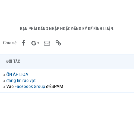
BẠN PHẢI ĐĂNG NHẬP HOẶC ĐĂNG KÝ ĐỂ BÌNH LUẬN.
Facebook
Google+
Email
Link
Chia sẻ:
ĐỐI TÁC
»
ỔN ÁP LIOA
»
đăng tin rao vặt
» Vào
Facebook Group
để SPAM