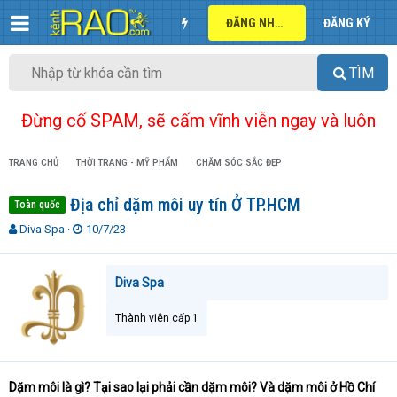
ĐĂNG NHẬP
ĐĂNG KÝ
TÌM
Đừng cố SPAM, sẽ cấm vĩnh viễn ngay và luôn
TRANG CHỦ
THỜI TRANG - MỸ PHẨM
CHĂM SÓC SẮC ĐẸP
Địa chỉ dặm môi uy tín Ở TP.HCM
Toàn quốc
T
N
Diva Spa
10/7/23
h
g
r
à
e
y
Diva Spa
a
g
d
ử
Thành viên cấp 1
s
i
t
a
r
Dặm môi là gì? Tại sao lại phải cần dặm môi? Và dặm môi ở Hồ Chí
t