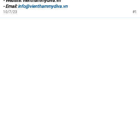
- Website: vienthammydiva.vn
- Email:
info@vienthammydiva.vn
10/7/23
#1