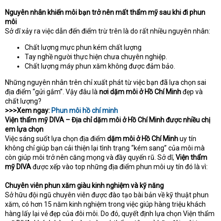
Nguyên nhân khiến môi bạn trở nên mất thẩm mỹ sau khi đi phun
môi
Sở dĩ xảy ra việc dẫn đến điểm trừ trên là do rất nhiều nguyên nhân:
Chất lượng mực phun kém chất lượng
Tay nghề người thực hiện chưa chuyên nghiệp.
Chất lượng máy phun xăm không được đảm bảo.
Những nguyên nhân trên chỉ xuất phát từ việc bạn đã lựa chọn sai
địa điểm “gửi gắm”. Vậy đâu là
nơi dặm môi ở Hồ Chí Minh
đẹp và
chất lượng?
>>>Xem ngay:
Phun môi hồ chí minh
Viện thẩm mỹ DIVA – Địa chỉ dặm môi ở Hồ Chí Minh được nhiều chị
em lựa chọn
Việc sáng suốt lựa chọn địa điểm
dặm môi ở Hồ Chí Minh
uy tín
không chỉ giúp bạn cải thiện lại tình trạng “kém sang” của môi mà
còn giúp môi trở nên căng mọng và đầy quyến rũ. Sở dĩ,
Viện thẩm
mỹ DIVA
được xếp vào top những địa điểm phun môi uy tín đó là vì:
Chuyên viên phun xăm giàu kinh nghiệm và kỹ năng
Sở hữu đội ngũ chuyên viên được đào tạo bài bản về kỹ thuật phun
xăm, có hơn 15 năm kinh nghiệm trong việc giúp hàng triệu khách
hàng lấy lại vẻ đẹp của đôi môi. Do đó, quyết định lựa chọn Viện thẩm