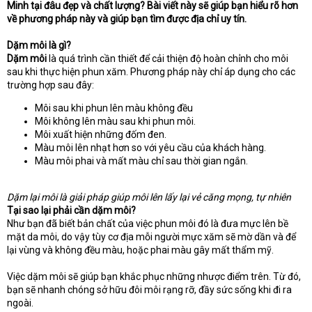
Minh tại đâu đẹp và chất lượng? Bài viết này sẽ giúp bạn hiểu rõ hơn
e
r
về phương pháp này và giúp bạn tìm được địa chỉ uy tín.
Dặm môi là gì?
Dặm môi
là quá trình cần thiết để cải thiện độ hoàn chỉnh cho môi
sau khi thực hiện phun xăm. Phương pháp này chỉ áp dụng cho các
trường hợp sau đây:
Môi sau khi phun lên màu không đều
Môi không lên màu sau khi phun môi.
Môi xuất hiện những đốm đen.
Màu môi lên nhạt hơn so với yêu cầu của khách hàng.
Màu môi phai và mất màu chỉ sau thời gian ngắn.
Dặm lại môi là giải pháp giúp môi lên lấy lại vẻ căng mọng, tự nhiên
Tại sao lại phải cần dặm môi?
Như bạn đã biết bản chất của việc phun môi đó là đưa mực lên bề
mặt da môi, do vậy tùy cơ địa mỗi người mực xăm sẽ mờ dần và để
lại vùng và không đều màu, hoặc phai màu gây mất thẩm mỹ.
Việc dặm môi sẽ giúp bạn khắc phục những nhược điểm trên. Từ đó,
bạn sẽ nhanh chóng sở hữu đôi môi rạng rỡ, đầy sức sống khi đi ra
ngoài.