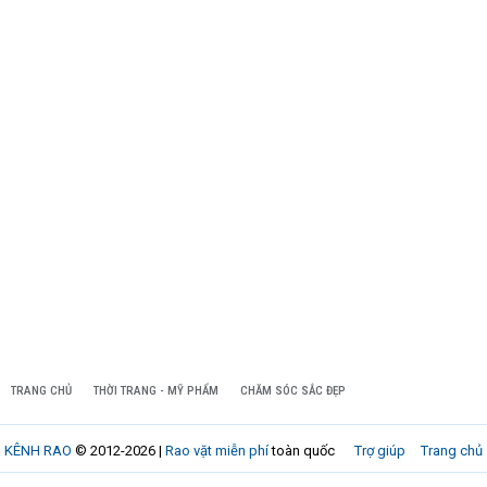
TRANG CHỦ
THỜI TRANG - MỸ PHẨM
CHĂM SÓC SẮC ĐẸP
KÊNH RAO
© 2012-2026 |
Rao vặt miễn phí
toàn quốc
Trợ giúp
Trang chủ