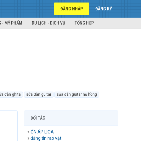
ĐĂNG NHẬP
ĐĂNG KÝ
 - MỸ PHẨM
DU LỊCH - DỊCH VỤ
TỔNG HỢP
ửa đàn ghita
sửa đàn guitar
sửa đàn guitar nụ hồng
ĐỐI TÁC
»
ỔN ÁP LIOA
»
đăng tin rao vặt