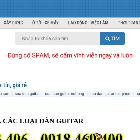
 - XÂY DỰNG
Ô TÔ - XE MÁY
LAO ĐỘNG - VIỆC LÀM
THỜI TRANG
TÌM
Đừng cố SPAM, sẽ cấm vĩnh viễn ngay và luôn
tín, giá rẻ
 tphcm
sua dan guitar
sua dan guitar nuhong
sua dan guitar tai tphcm
s
 CÁC LOẠI ĐÀN GUITAR