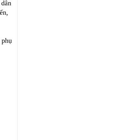
 dân
ến,
à phụ