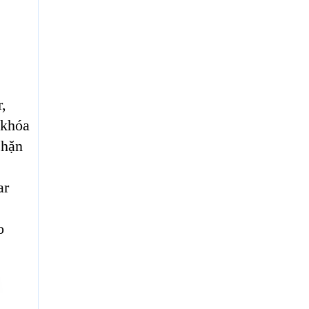
r,
 khóa
chặn
ar
o