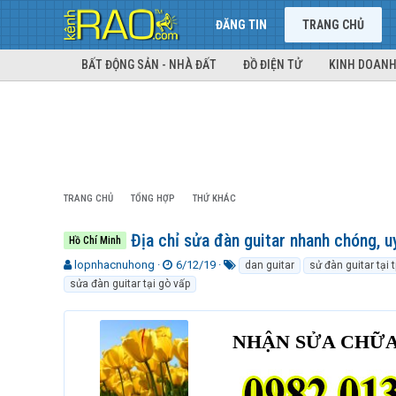
ĐĂNG TIN
TRANG CHỦ
BẤT ĐỘNG SẢN - NHÀ ĐẤT
ĐỒ ĐIỆN TỬ
KINH DOANH
TRANG CHỦ
TỔNG HỢP
THỨ KHÁC
Địa chỉ sửa đàn guitar nhanh chóng, uy 
Hồ Chí Minh
T
N
T
lopnhacnuhong
6/12/19
dan guitar
sử đàn guitar tại
h
g
ừ
sửa đàn guitar tại gò vấp
r
à
k
e
y
h
a
g
ó
NHẬN SỬA CHỮA
d
ử
a
s
i
t
a