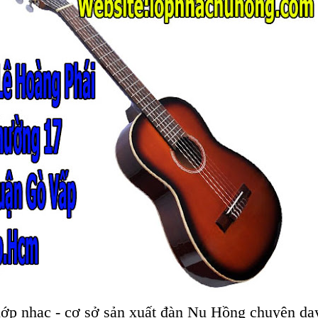
lớp nhạc - cơ sở sản xuất đàn Nụ Hồng chuyên dạ