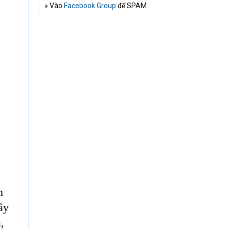
» Vào
Facebook Group
để SPAM
n
ây
,