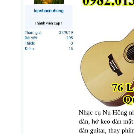
r
t
lopnhacnuhong
e
r
Thành viên cấp 1
Tham gia
27/9/19
Bài viết
295
Thích
0
Điểm
16
Nhạc cụ Nụ Hồng nhậ
đàn, hở keo dán mặt 
đàn guitar, thay phí