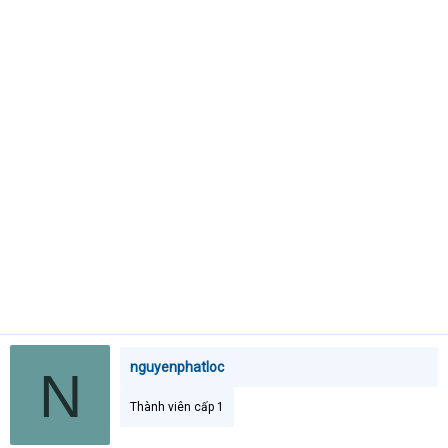
t
e
r
nguyenphatloc
N
Thành viên cấp 1