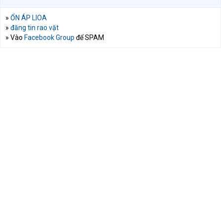
»
ỔN ÁP LIOA
»
đăng tin rao vặt
» Vào
Facebook Group
để SPAM