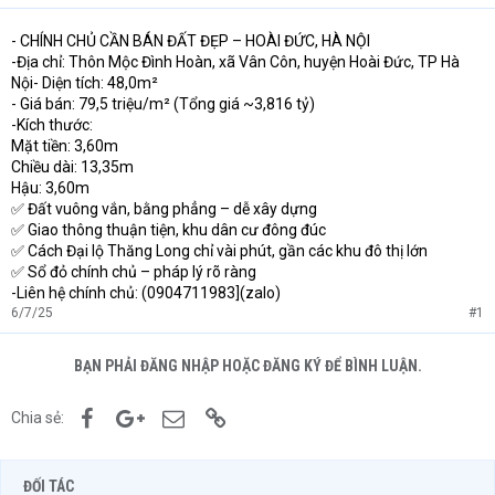
- CHÍNH CHỦ CẦN BÁN ĐẤT ĐẸP – HOÀI ĐỨC, HÀ NỘI
-Địa chỉ: Thôn Mộc Đình Hoàn, xã Vân Côn, huyện Hoài Đức, TP Hà
Nội- Diện tích: 48,0m²
- Giá bán: 79,5 triệu/m² (Tổng giá ~3,816 tỷ)
-Kích thước:
Mặt tiền: 3,60m
Chiều dài: 13,35m
Hậu: 3,60m
✅ Đất vuông vắn, bằng phẳng – dễ xây dựng
✅ Giao thông thuận tiện, khu dân cư đông đúc
✅ Cách Đại lộ Thăng Long chỉ vài phút, gần các khu đô thị lớn
✅ Sổ đỏ chính chủ – pháp lý rõ ràng
-Liên hệ chính chủ: (0904711983](zalo)
6/7/25
#1
BẠN PHẢI ĐĂNG NHẬP HOẶC ĐĂNG KÝ ĐỂ BÌNH LUẬN.
Facebook
Google+
Email
Link
Chia sẻ:
ĐỐI TÁC