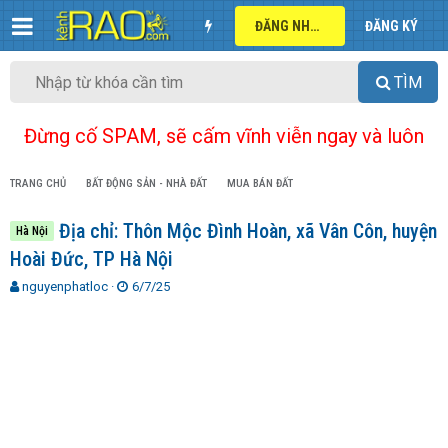
ĐĂNG NHẬP
ĐĂNG KÝ
TÌM
Đừng cố SPAM, sẽ cấm vĩnh viễn ngay và luôn
TRANG CHỦ
BẤT ĐỘNG SẢN - NHÀ ĐẤT
MUA BÁN ĐẤT
Địa chỉ: Thôn Mộc Đình Hoàn, xã Vân Côn, huyện
Hà Nội
Hoài Đức, TP Hà Nội
T
N
nguyenphatloc
6/7/25
h
g
r
à
e
y
a
g
d
ử
s
i
t
a
r