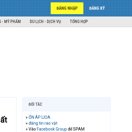
ĐĂNG NHẬP
ĐĂNG KÝ
 - MỸ PHẨM
DU LỊCH - DỊCH VỤ
TỔNG HỢP
ĐỐI TÁC
»
ỔN ÁP LIOA
hất
»
đăng tin rao vặt
» Vào
Facebook Group
để SPAM