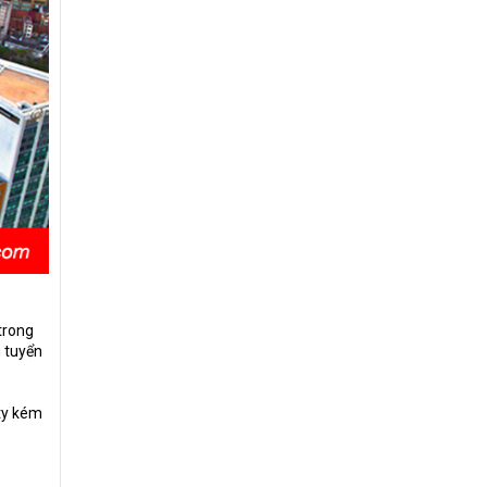
trong
g tuyển
ty kém