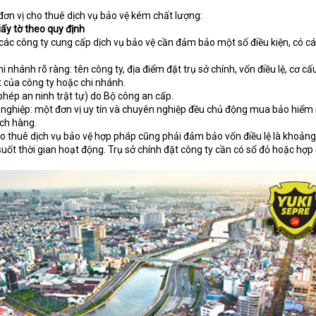
đơn vị cho thuê dịch vụ bảo vệ kém chất lượng:
ấy tờ theo quy định
các công ty cung cấp dịch vụ bảo vệ cần đảm bảo một số điều kiện, có cá
i nhánh rõ ràng: tên công ty, địa điểm đặt trụ sở chính, vốn điều lệ, cơ cấ
t của công ty hoặc chi nhánh.
hép an ninh trật tự) do Bộ công an cấp.
nghiệp: một đơn vị uy tín và chuyên nghiệp đều chủ động mua bảo hiểm r
ch hàng.
o thuê dịch vụ bảo vệ hợp pháp cũng phải đảm bảo vốn điều lệ là khoảng
 suốt thời gian hoạt động. Trụ sở chính đặt công ty cần có sổ đỏ hoặc hợp