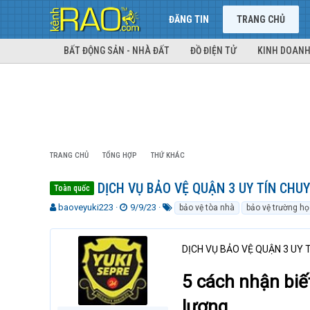
ĐĂNG TIN
TRANG CHỦ
BẤT ĐỘNG SẢN - NHÀ ĐẤT
ĐỒ ĐIỆN TỬ
KINH DOANH
TRANG CHỦ
TỔNG HỢP
THỨ KHÁC
DỊCH VỤ BẢO VỆ QUẬN 3 UY TÍN CHU
Toàn quốc
T
N
T
baoveyuki223
9/9/23
bảo vệ tòa nhà
bảo vệ trường họ
h
g
ừ
r
à
k
e
y
h
DỊCH VỤ BẢO VỆ QUẬN 3 UY 
a
g
ó
d
ử
a
5 cách nhận biế
s
i
t
lượng
a