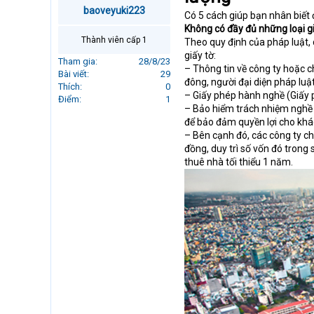
r
baoveyuki223
Có 5 cách giúp bạn nhân biết 
t
Không có đầy đủ những loại gi
e
Thành viên cấp 1
Theo quy định của pháp luật, 
r
giấy tờ:
Tham gia
28/8/23
– Thông tin về công ty hoặc ch
Bài viết
29
đông, người đại diện pháp luậ
Thích
0
– Giấy phép hành nghề (Giấy p
Điểm
1
– Bảo hiểm trách nhiệm nghề 
để bảo đảm quyền lợi cho khá
– Bên cạnh đó, các công ty ch
đồng, duy trì số vốn đó trong
thuê nhà tối thiểu 1 năm.