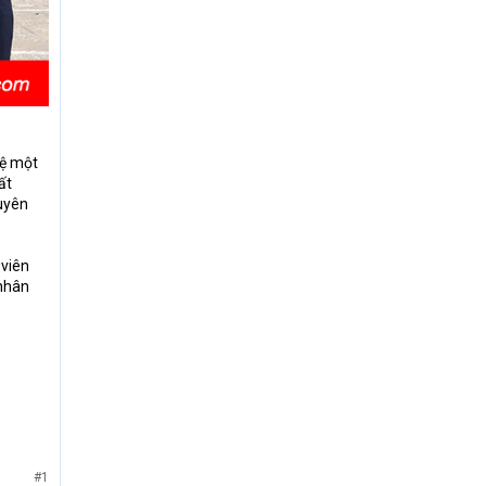
vệ một
ất
huyên
 viên
 nhân
#1