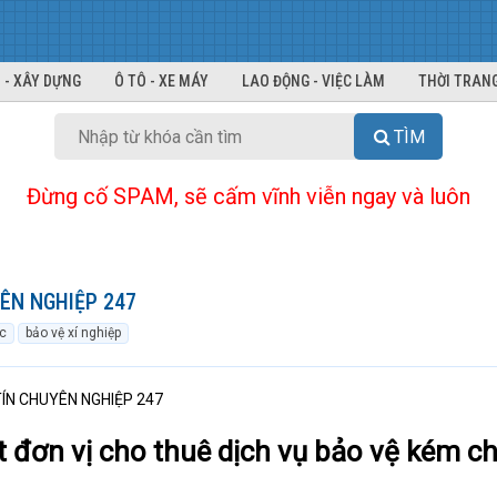
 - XÂY DỰNG
Ô TÔ - XE MÁY
LAO ĐỘNG - VIỆC LÀM
THỜI TRANG
TÌM
Đừng cố SPAM, sẽ cấm vĩnh viễn ngay và luôn
YÊN NGHIỆP 247
c
bảo vệ xí nghiệp
TÍN CHUYÊN NGHIỆP 247
t đơn vị cho thuê dịch vụ bảo vệ kém c