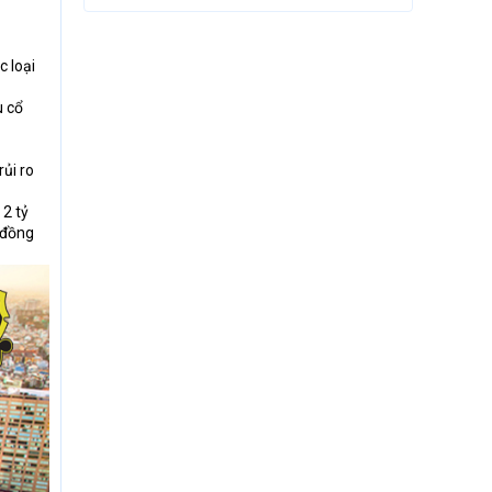
c loại
u cổ
ủi ro
 2 tỷ
 đồng