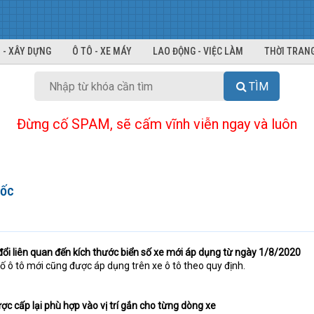
 - XÂY DỰNG
Ô TÔ - XE MÁY
LAO ĐỘNG - VIỆC LÀM
THỜI TRANG
TÌM
Đừng cố SPAM, sẽ cấm vĩnh viễn ngay và luôn
uốc
ổi liên quan đến kích thước biển số xe mới áp dụng từ ngày 1/8/2020
ố ô tô mới cũng được áp dụng trên xe ô tô theo quy định.
ợc cấp lại phù hợp vào vị trí gắn cho từng dòng xe