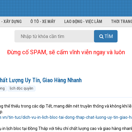
 - XÂY DỰNG
Ô TÔ - XE MÁY
LAO ĐỘNG - VIỆC LÀM
THỜI TRANG
TÌM
Đừng cố SPAM, sẽ cấm vĩnh viễn ngay và luôn
Chất Lượng Uy Tín, Giao Hàng Nhanh
ờng
lịch độc quyền
g thể thiếu trong các dịp Tết, mang đến nét truyền thống và không khí lễ
p.
re.vn/tin-tuc/dich-vu-in-lich-bloc-tai-dong-thap-chat-luong-uy-tin-giao-
 in lịch bloc tại Đồng Tháp với tiêu chí chất lượng cao và giao hàng nhan