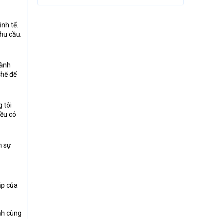
inh tế.
hu cầu.
hành
chẽ để
 tôi
đều có
n sự
áp của
ành cùng