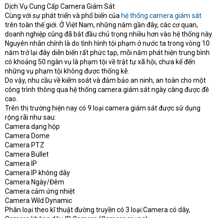
e
Dịch Vụ Cung Cấp Camera Giám Sát
r
Cùng với sự phát triển và phổ biến của
hệ thống camera giám sát
trên toàn thế giới. Ở Việt Nam, những năm gần đây, các cơ quan,
doanh nghiệp cũng đã bắt đầu chú trọng nhiều hơn vào hệ thống này.
Nguyên nhân chính là do tình hình tội phạm ở nước ta trong vòng 10
năm trở lại đây diễn biến rất phức tạp, mỗi năm phát hiện trung bình
có khoảng 50 ngàn vụ là phạm tội về trật tự xã hội, chưa kể đến
những vụ phạm tội không được thống kê.
Do vậy, nhu cầu về kiểm soát và đảm bảo an ninh, an toàn cho một
công trình thông qua hệ thống camera giám sát ngày càng được đề
cao.
Trên thị trường hiện nay có 9 loại camera giám sát được sử dụng
rộng rãi như sau:
Camera dạng hộp
Camera Dome
Camera PTZ
Camera Bullet
Camera IP
Camera IP không dây
Camera Ngày/Đêm
Camera cảm ứng nhiệt
Camera Wild Dynamic
Phân loại theo kĩ thuật đường truyền có 3 loại:Camera có dây,