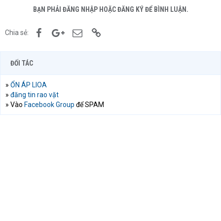
BẠN PHẢI ĐĂNG NHẬP HOẶC ĐĂNG KÝ ĐỂ BÌNH LUẬN.
Facebook
Google+
Email
Link
Chia sẻ:
ĐỐI TÁC
»
ỔN ÁP LIOA
»
đăng tin rao vặt
» Vào
Facebook Group
để SPAM