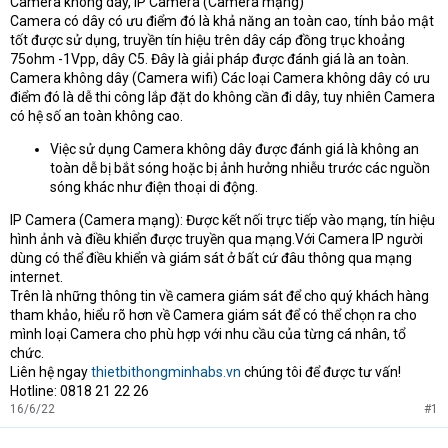
Camera không dây, IP Camera (Camera mạng)
Camera có dây có ưu điểm đó là khả năng an toàn cao, tính bảo mật
tốt được sử dụng, truyền tín hiệu trên dây cáp đồng trục khoảng
75ohm -1Vpp, dây C5. Đây là giải pháp được đánh giá là an toàn.
Camera không dây (Camera wifi) Các loại Camera không dây có ưu
điểm đó là dễ thi công lắp đặt do không cần đi dây, tuy nhiên Camera
có hệ số an toàn không cao.
Việc sử dụng Camera không dây được đánh giá là không an
toàn dễ bị bắt sóng hoặc bị ảnh hưởng nhiễu trước các nguồn
sóng khác như điện thoại di động.
IP Camera (Camera mạng): Được kết nối trực tiếp vào mạng, tín hiệu
hình ảnh và điều khiển được truyền qua mạng.Với Camera IP người
dùng có thể điều khiển và giám sát ở bất cứ đâu thông qua mạng
internet.
Trên là những thông tin về camera giám sát để cho quý khách hàng
tham khảo, hiểu rõ hơn về Camera giám sát để có thể chọn ra cho
mình loại Camera cho phù hợp với nhu cầu của từng cá nhân, tổ
chức.
Liên hệ ngay
thietbithongminhabs.vn
chúng tôi để được tư vấn!
Hotline: 0818 21 22 26
16/6/22
#1