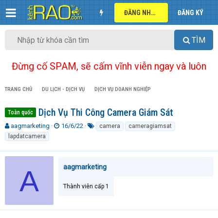
ĐĂNG NHẬP
ĐĂNG KÝ
TÌM
Đừng cố SPAM, sẽ cấm vĩnh viễn ngay và luôn
TRANG CHỦ
DU LỊCH - DỊCH VỤ
DỊCH VỤ DOANH NGHIỆP
Dịch Vụ Thi Công Camera Giám Sát
Toàn quốc
T
N
T
aagmarketing
16/6/22
camera
cameragiamsat
h
g
ừ
lapdatcamera
r
à
k
e
y
h
a
g
ó
aagmarketing
A
d
ử
a
s
i
t
Thành viên cấp 1
a
r
t