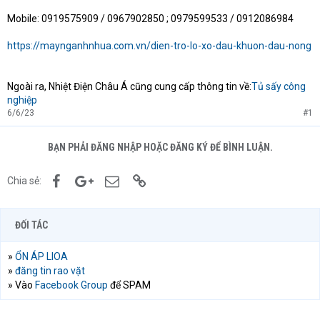
Mobile: 0919575909 / 0967902850 ; 0979599533 / 0912086984
https://maynganhnhua.com.vn/dien-tro-lo-xo-dau-khuon-dau-nong
Ngoài ra, Nhiệt Điện Châu Á cũng cung cấp thông tin về:
Tủ sấy công
nghiệp
6/6/23
#1
BẠN PHẢI ĐĂNG NHẬP HOẶC ĐĂNG KÝ ĐỂ BÌNH LUẬN.
Facebook
Google+
Email
Link
Chia sẻ:
ĐỐI TÁC
»
ỔN ÁP LIOA
»
đăng tin rao vặt
» Vào
Facebook Group
để SPAM