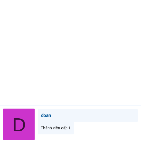
t
e
r
doan
D
Thành viên cấp 1