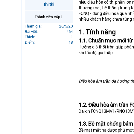
hiệu điều hòa có thị phần lớn 
r
thi thi
thương mại, hệ thống trung t
t
FCNQ - dòng điều hóa quá nhiề
e
Thành viên cấp 1
nhiều khách hàng chưa từng 
r
Tham gia
26/5/20
1. Tính năng
Bài viết
464
Thích
1
1.1. Chuẩn mực mới từ 
Điểm
18
Hướng gió thổi tròn giúp phân
khi tốc độ gió thấp.
Điều hòa âm trần đa hướng th
1.2. Điều hòa âm trầ
Daikin FCNQ13MV1/RNQ13MV1
1.3. Bề mặt chống bám 
Bề mặt mặt nạ được phủ một l