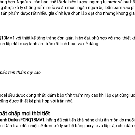
àng hơn. Ngoài ra còn hạn chế tối đa hiện tượng ngưng tụ nước và bụi 
ũng được xử lý chống nấm mốc và ăn mòn, ngăn ngừa bụi bẩn bám vào phi
 sản phẩm được rất nhiều gia đình lựa chọn lắp đặt cho những không gia
3MV1 với thiết kế tông trắng đơn giản, hiện đại, phù hợp với mọi thiết k
ình lắp đặt máy lạnh âm trần rất linh hoạt và dễ dàng.
 bảo tính thẩm mỹ cao
del đều được đồng nhất, đảm bảo tính thẩm mỹ cao khi lắp đặt cùng lúc
cũng được thiết kế phù hợp với trần nhà.
bất chấp mọi thời tiết
lạnh Daikin FCNQ13MV1
, hãng đã cải tiến khả năng chịu ăn mòn do muối
 Dàn trao đổi nhiệt sẽ được xử lý sơ bộ bằng acrylic và lắp ráp cho dàn 