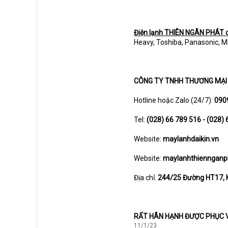
Điện lạnh THIÊN NGÂN PHÁT c
Heavy, Toshiba, Panasonic, Mi
CÔNG TY TNHH THƯƠNG MẠI 
Hotline hoặc Zalo (24/7):
090
Tel:
(028) 66 789 516 - (028) 
Website:
maylanhdaikin.vn
Website:
maylanhthiennganp
Địa chỉ:
244/25 Đường HT17, K
RẤT HÂN HẠNH ĐƯỢC PHỤC 
11/1/23