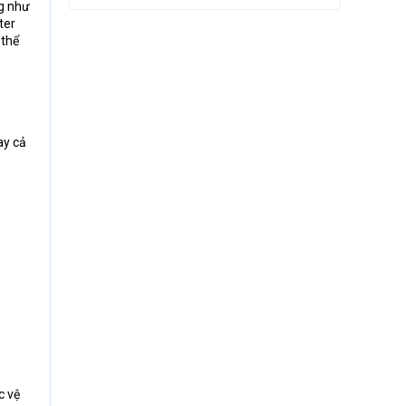
g như
ter
 thể
ay cả
c vệ