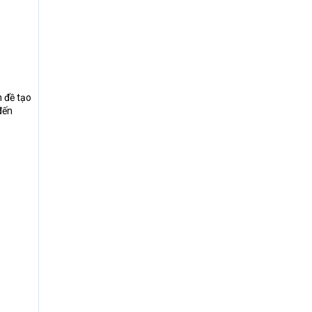
n đề tạo
đến