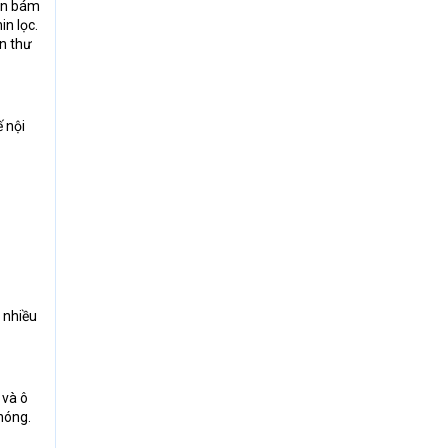
bẩn bám
n lọc.
n thư
ế nội
 nhiều
 và ô
nóng.