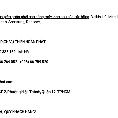
huyên phân phối các dòng máy lạnh sau của các hãng
:
Daikin, LG, Mitsu
dea, Samsung, Reetech, .....
DỊCH VỤ THIÊN NGÂN PHÁT
9 333 162 - Ms Hà
66 764 052 - (028) 66 789 520
hat.com
P.2, Phường Hiệp Thành, Quận 12, TP.HCM
VỤ QUÝ KHÁCH HÀNG!