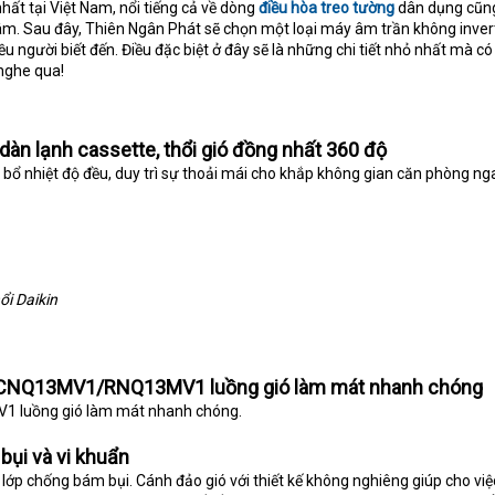
nhất tại Việt Nam, nổi tiếng cả về dòng
điều hòa treo tường
dân dụng cũn
âm. Sau đây, Thiên Ngân Phát sẽ chọn một loại máy âm trần không inver
u người biết đến. Điều đặc biệt ở đây sẽ là những chi tiết nhỏ nhất mà có
nghe qua!
dàn lạnh cassette, thổi gió đồng nhất 360 độ
 bổ nhiệt độ đều, duy trì sự thoải mái cho khắp không gian căn phòng ng
ổi Daikin
n FCNQ13MV1/RNQ13MV1 luồng gió làm mát nhanh chóng
 luồng gió làm mát nhanh chóng.
bụi và vi khuẩn
ớp chống bám bụi. Cánh đảo gió với thiết kế không nghiêng giúp cho việ