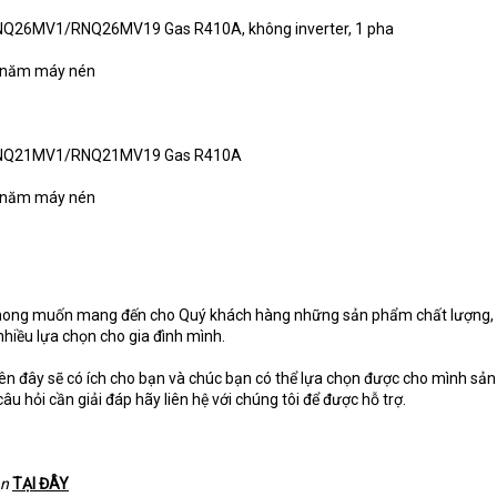
NQ26MV1/RNQ26MV19 Gas R410A, không inverter, 1 pha
05 năm máy nén
FCNQ21MV1/RNQ21MV19 Gas R410A
05 năm máy nén
ong muốn mang đến cho Quý khách hàng những sản phẩm chất lượng, g
hiều lựa chọn cho gia đình mình.
trên đây sẽ có ích cho bạn và chúc bạn có thể lựa chọn được cho mình s
u hỏi cần giải đáp hãy liên hệ với chúng tôi để được hỗ trợ.
an
TẠI ĐÂY