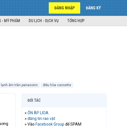
ĐĂNG NHẬP
ĐĂNG KÝ
 - MỸ PHẨM
DU LỊCH - DỊCH VỤ
TỔNG HỢP
lạnh âm trần panasonic
điều hòa cassette
ĐỐI TÁC
»
ỔN ÁP LIOA
»
đăng tin rao vặt
hương
» Vào
Facebook Group
để SPAM