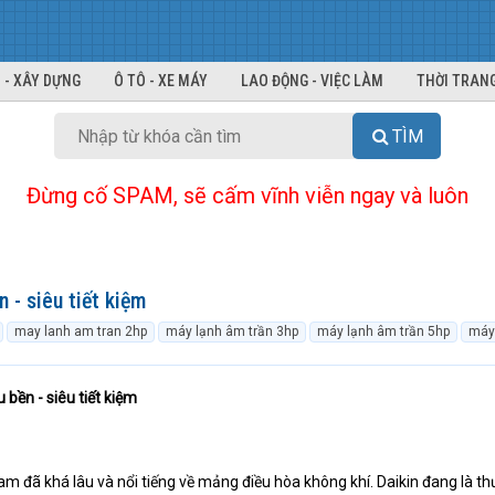
 - XÂY DỰNG
Ô TÔ - XE MÁY
LAO ĐỘNG - VIỆC LÀM
THỜI TRANG
TÌM
Đừng cố SPAM, sẽ cấm vĩnh viễn ngay và luôn
 - siêu tiết kiệm
may lanh am tran 2hp
máy lạnh âm trần 3hp
máy lạnh âm trần 5hp
máy 
u bền - siêu tiết kiệm
 Nam đã khá lâu và nổi tiếng về mảng điều hòa không khí. Daikin đang là t