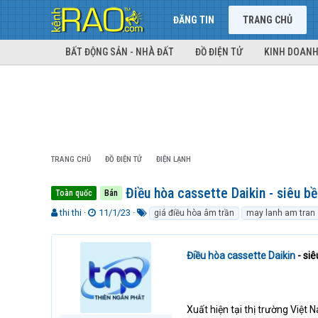
ĐĂNG TIN
TRANG CHỦ
BẤT ĐỘNG SẢN - NHÀ ĐẤT
ĐỒ ĐIỆN TỬ
KINH DOANH
TRANG CHỦ
ĐỒ ĐIỆN TỬ
ĐIỆN LẠNH
Điều hòa cassette Daikin - siêu bền
Toàn quốc
Bán
T
N
T
thi thi
11/1/23
giá điều hòa âm trần
may lanh am tran
h
g
ừ
r
à
k
e
y
h
Điều hòa cassette Daikin
- siê
a
g
ó
d
ử
a
s
i
t
Xuất hiện tại thị trường Việt
a