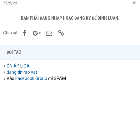
e
27/5/23
#1
r
BẠN PHẢI ĐĂNG NHẬP HOẶC ĐĂNG KÝ ĐỂ BÌNH LUẬN.
Facebook
Google+
Email
Link
Chia sẻ:
ĐỐI TÁC
»
ỔN ÁP LIOA
»
đăng tin rao vặt
» Vào
Facebook Group
để SPAM