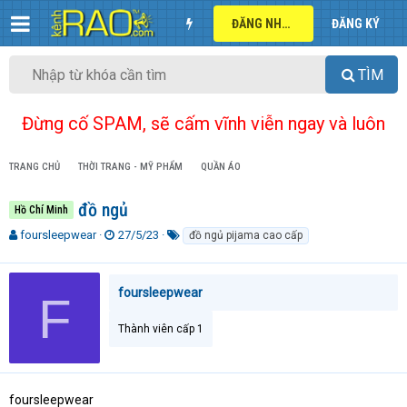
ĐĂNG NHẬP
ĐĂNG KÝ
TÌM
Đừng cố SPAM, sẽ cấm vĩnh viễn ngay và luôn
TRANG CHỦ
THỜI TRANG - MỸ PHẨM
QUẦN ÁO
đồ ngủ
Hồ Chí Minh
T
N
T
foursleepwear
27/5/23
đồ ngủ pijama cao cấp
h
g
ừ
r
à
k
e
y
h
foursleepwear
F
a
g
ó
d
ử
a
Thành viên cấp 1
s
i
t
a
r
t
foursleepwear